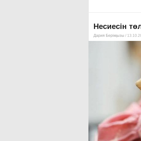
Несиесін тө
Дария Берікқызы
/ 13.10.