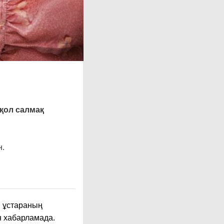
 қол салмақ
н.
н ұстараның
ен хабарламада.