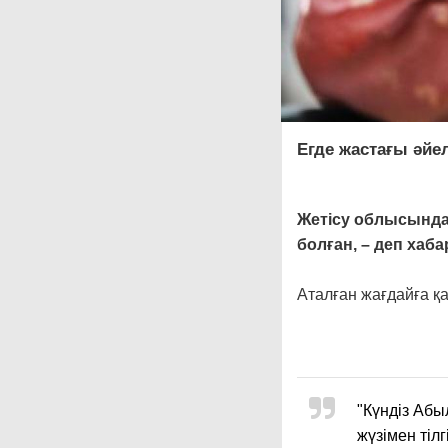
Егде жастағы әйе
Жетісу облысында 
болған, – деп хаба
Аталған жағдайға қа
"Күндіз Абы
жүзімен тіл