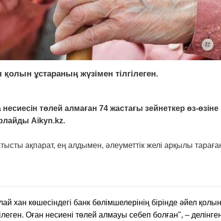
л қолын ұстараның жүзімен тілгілеген.
несиесін төлей алмаған 74 жастағы зейнеткер өз-өзіне
рлайды Aikyn.kz.
тысты ақпарат, ең алдымен, әлеуметтік желі арқылы тараға
лай хан көшесіндегі банк бөлімшелерінің бірінде әйел қолы
гілеген. Оған несиені төлей алмауы себеп болған", – делінг