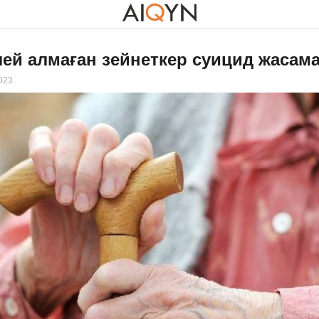
лей алмаған зейнеткер суицид жасама
2023