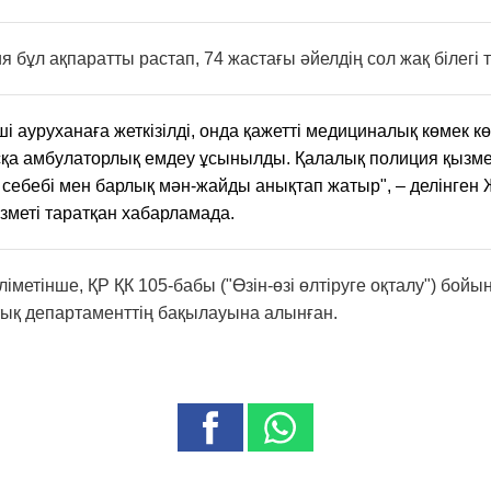
я бұл ақпаратты растап, 74 жастағы әйелдің сол жақ білегі т
і ауруханаға жеткізілді, онда қажетті медициналық көмек к
сқа амбулаторлық емдеу ұсынылды. Қалалық полиция қызме
себебі мен барлық мән-жайды анықтап жатыр", – делінген
зметі таратқан хабарламада.
ліметінше, ҚР ҚК 105-бабы ("Өзін-өзі өлтіруге оқталу") бой
тық департаменттің бақылауына алынған.