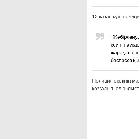
13 қазан күні полици
"Жәбірленуш
кейін науқа
жарақаттың 
баспасөз қы
Полиция өкілінің мә
қозғалып, ол облыс