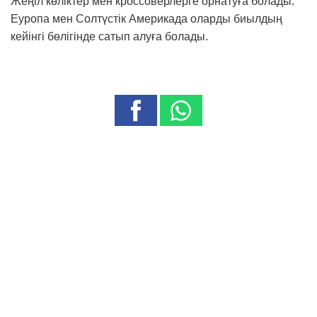
Жеңіл көліктер мен кроссоверлерге орнатуға болады.
Еуропа мен Солтүстік Америкада оларды биылдың
кейінгі бөлігінде сатып алуға болады.