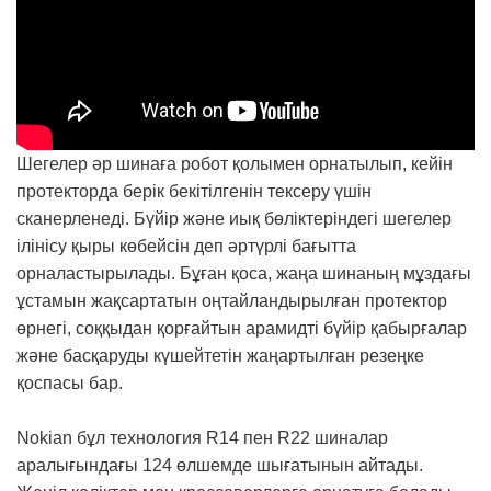
Шегелер әр шинаға робот қолымен орнатылып, кейін
протекторда берік бекітілгенін тексеру үшін
сканерленеді. Бүйір және иық бөліктеріндегі шегелер
ілінісу қыры көбейсін деп әртүрлі бағытта
орналастырылады. Бұған қоса, жаңа шинаның мұздағы
ұстамын жақсартатын оңтайландырылған протектор
өрнегі, соққыдан қорғайтын арамидті бүйір қабырғалар
және басқаруды күшейтетін жаңартылған резеңке
қоспасы бар.
Nokian бұл технология R14 пен R22 шиналар
аралығындағы 124 өлшемде шығатынын айтады.