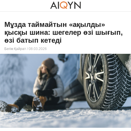
Мұзда таймайтын «ақылды»
қысқы шина: шегелер өзі шығып,
өзі батып кетеді
Бегім Қайрат
/ 08.03.2026