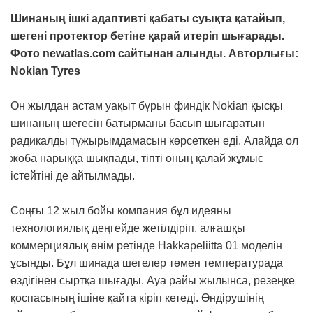
Шинаның ішкі адаптивті қабаты суықта қатайып,
шегені протектор бетіне қарай итеріп шығарады.
Фото newatlas.com сайтынан алынды. Авторлығы:
Nokian Tyres
Он жылдан астам уақыт бұрын финдік Nokian қысқы
шинаның шегесін батырманы басып шығаратын
радикалды тұжырымдамасын көрсеткен еді. Алайда ол
жоба нарыққа шықпады, тіпті оның қалай жұмыс
істейтіні де айтылмады.
Соңғы 12 жыл бойы компания бұл идеяны
технологиялық деңгейде жетілдіріп, алғашқы
коммерциялық өнім ретінде Hakkapeliitta 01 моделін
ұсынды. Бұл шинада шегелер төмен температурада
өздігінен сыртқа шығады. Ауа райы жылынса, резеңке
қоспасының ішіне қайта кіріп кетеді. Өндірушінің