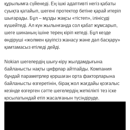
құрылымға сүйенеді. Ең ішкі адаптивті негіз қабаты
суықта қатайып, шегені протектор бетіне қарай итеріп
шығарады. Бұл – мұзды жақсы «тістеп», ілінісуді
күшейтеді. Ал күн жылынғанда сол қабат жұмсарып,
шеге шинаның ішіне терең кіріп кетеді. Бұл кезде
өндіруші «жолмен қауіпсіз жанасу және дәл басқару»
қамтамасыз етіледі дейді.
Nokian шегелердің шығу-кіру жылдамдығына
байланысты нақты цифрлар айтпайды. Компания
бұндай параметрлер қоршаған орта факторларына
байланысты өзгеретінін, бірақ жол жағдайы қозғалыс
кезінде өзгерген сәтте шегелердің жеткілікті тез іске
қосылатындай етіп жасалғанын түсіндіруде.