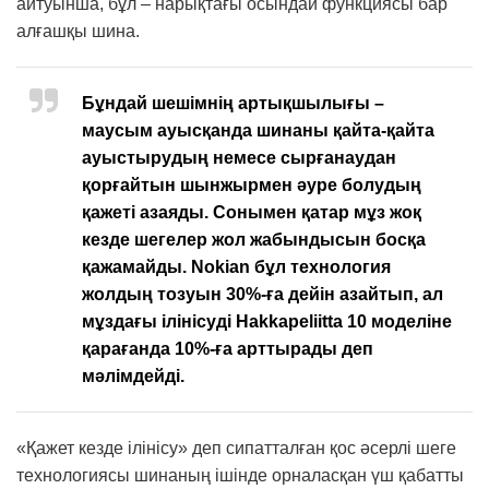
айтуынша, бұл – нарықтағы осындай функциясы бар
алғашқы шина.
Бұндай шешімнің артықшылығы –
маусым ауысқанда шинаны қайта-қайта
ауыстырудың немесе сырғанаудан
қорғайтын шынжырмен әуре болудың
қажеті азаяды. Сонымен қатар мұз жоқ
кезде шегелер жол жабындысын босқа
қажамайды. Nokian бұл технология
жолдың тозуын 30%-ға дейін азайтып, ал
мұздағы ілінісуді Hakkapeliitta 10 моделіне
қарағанда 10%-ға арттырады деп
мәлімдейді.
«Қажет кезде ілінісу» деп сипатталған қос әсерлі шеге
технологиясы шинаның ішінде орналасқан үш қабатты