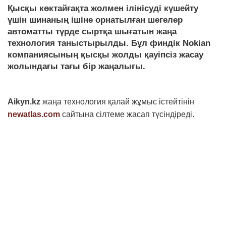
Қысқы көктайғақта жолмен ілінісуді күшейту
үшін шинаның ішіне орнатылған шегелер
автоматты түрде сыртқа шығатын жаңа
технология таныстырылды. Бұл финдік Nokian
компаниясының қысқы жолды қауіпсіз жасау
жолындағы тағы бір жаңалығы.
Aikyn.kz
жаңа технология қалай жұмыс істейтінін
newatlas.com
сайтына сілтеме жасап түсіндіреді.