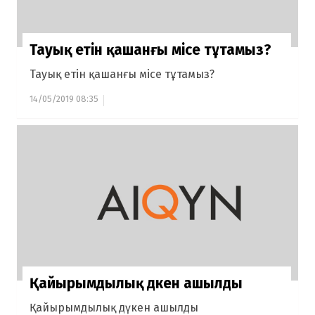
Тауық етін қашанғы місе тұтамыз?
Тауық етін қашанғы місе тұтамыз?
14/05/2019 08:35
Қайырымдылық дүкен ашылды
Қайырымдылық дүкен ашылды