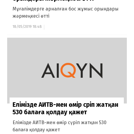
Мұғалімдерге арналған бос жұмыс орындары
жәрмеңкесі өтті
18/05/2019 18:48
Елімізде АИТВ-мен өмір сүріп жатқан
530 балаға қолдау қажет
Елімізде АИТВ-мен өмір сүріп жатқан 530
балаға қолдау қажет