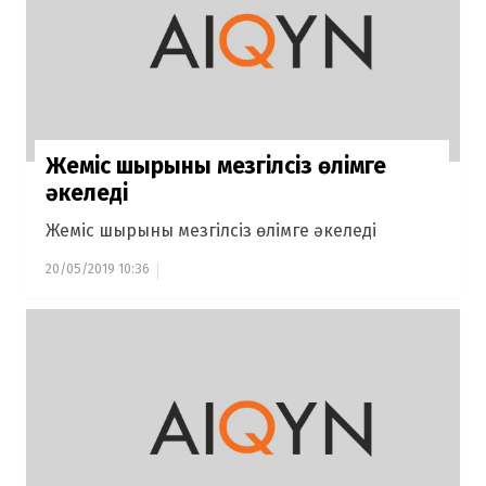
Жеміс шырыны мезгілсіз өлімге
әкеледі
Жеміс шырыны мезгілсіз өлімге әкеледі
20/05/2019 10:36