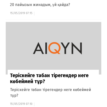
20 пайызын жинадым, үй қайда?
15/05/2019 07:15
Теріскейге табан тірегендер неге
көбеймей тұр?
Теріскейге табан тірегендер неге көбеймей
тұр?
15/05/2019 07:10