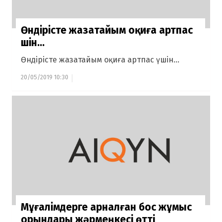
Өндірісте жазатайым оқиға артпас
үшін...
Өндірісте жазатайым оқиға артпас үшін...
20/05/2019 10:30
Мұғалімдерге арналған бос жұмыс
орындары жәрмеңкесі өтті