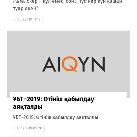
Жұмыскер – құл емес, соны түсінер күн қашан
туар екен?
13/05/2019 11:12
ҰБТ–2019: Өтініш қабылдау
аяқталды
ҰБТ–2019: Өтініш қабылдау аяқталды
13/05/2019 09:26