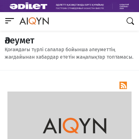
Әлеумет
Қоғамдағы түрлі салалар бойынша әлеуметтің
жағдайынан хабардар ететін жаңалықтар топтамасы.
