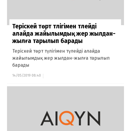
Теріскей төрт түлігімен түлейді
алайда жайылымдық жер жылдан-
жылға тарылып барады
Теріскей төрт түлігімен түлейді алайда
жайылымдық жер жылдан-жылға тарылып
барады
14/05/2019 08:40