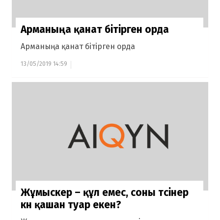
Арманыңа қанат бітірген орда
Арманыңа қанат бітірген орда
13/05/2019 14:59
Жұмыскер – құл емес, соны түсінер
күн қашан туар екен?