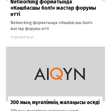
Networking форматында
«Көшбасшы бол!» жастар форумы
өтті
Networking форматында «Көшбасшы бол!»
жастар форумы өтті
17/05/2019 14:42
300 мың мұғалімнің жалақысы өседі
300 мың мұғалімнің жалақысы өседі