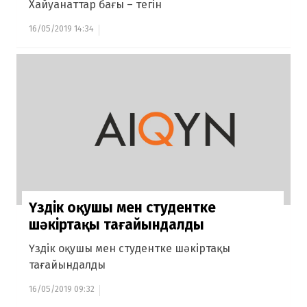
Хайуанаттар бағы – тегін
16/05/2019 14:34
Үздік оқушы мен студентке
шәкіртақы тағайындалды
Үздік оқушы мен студентке шәкіртақы
тағайындалды
16/05/2019 09:32