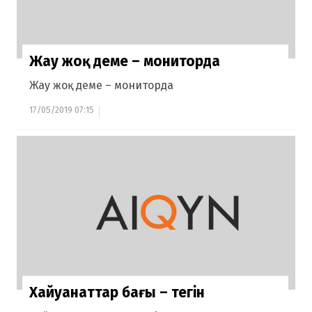
Жау жоқ деме – мониторда
Жау жоқ деме – мониторда
17/05/2019 07:15
Хайуанаттар бағы – тегін