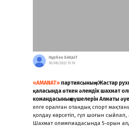
Нұрбек БАҚЫТ
10/08/2022 15:19
«AMANAT»
партиясының «Жастар рухы
қаласында өткен әлемдік шахмат о
командасының мүшелерін Алматы әу
елге оралған отандық спорт мақта
қолдау көрсетіп, гүл шоғын сыйлап,
Шахмат олимпиадасында 5-орын алды.