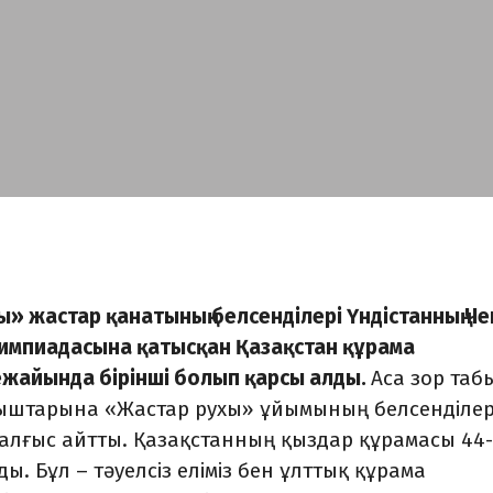
» жастар қанатының белсенділері Үндістанның Ч
лимпиадасына қатысқан Қазақстан құрама
ежайында бірінші болып қарсы алды.
Аса зор таб
ныштарына «Жастар рухы» ұйымының белсенділер
 алғыс айтты. Қазақстанның қыздар құрамасы 44
 Бұл – тәуелсіз еліміз бен ұлттық құрама