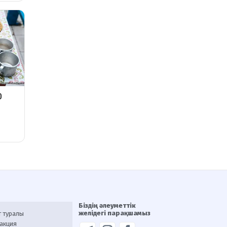
Біздің әлеуметтік
желідегі парақшамыз
т туралы
акция