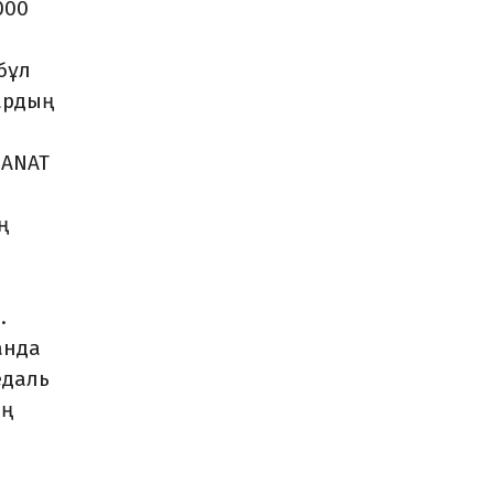
000
бұл
ардың
MANAT
ң
.
анда
едаль
ең