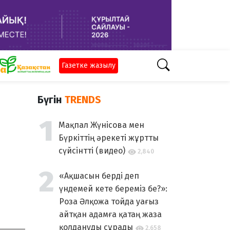
Газетке жазылу
Бүгін
TRENDS
Мақпал Жүнісова мен
Бүркіттің әрекеті жұртты
сүйсінтті (видео)
2,840
«Ақшасын берді деп
үндемей кете береміз бе?»:
Роза Әлқожа тойда уағыз
айтқан адамға қатаң жаза
қолдануды сұрады
2,658