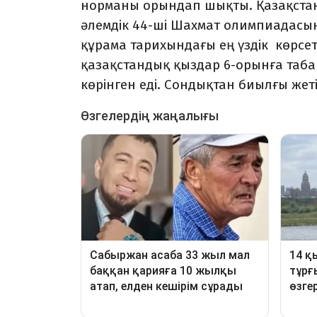
норманы орындап шықты. Қазақста
әлемдік 44-ші Шахмат олимпиадасынд
құрама тарихындағы ең үздік көрсе
қазақстандық қыздар 6-орынға табан
көрінген еді. Сондықтан биылғы жет