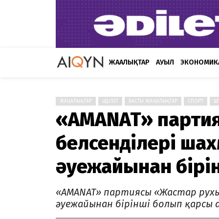
ЖАҢАЛЫҚТАР
АУЫЛ
ЭКОНОМИК
ЖАҢАЛЫҚТАР
ӘДІЛЕТ
БАСТЫ ЖАҢАЛЫҚТАР
СПОРТ
Ш
«AMANAT» партия
белсенділері ш
әуежайынан бірі
«AMANAT» партиясы «Жастар рухы
әуежайынан бірінші болып қарсы 