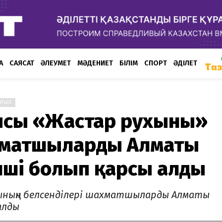
А
САЯСАТ
ӘЛЕУМЕТ
МӘДЕНИЕТ
БІЛІМ
СПОРТ
ӘДІЛЕТ
ҰҒЫЛ
сы «Жастар рухының»
ахматшыларды Алматы
нші болып қарсы алды
ның» белсенділері шахматшыларды Алматы
алды