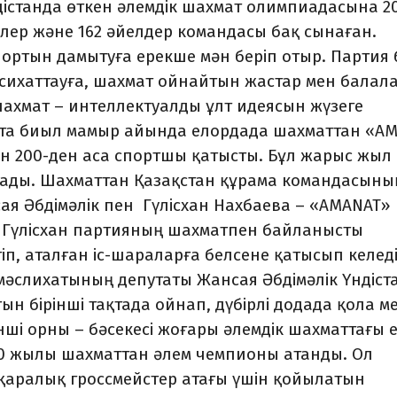
ндістанда өткен әлемдік шахмат олимпиадасына 2
рлер және 162 әйелдер командасы бақ сынаған.
ортын дамытуға ерекше мән беріп отыр. Партия 
асихаттауға, шахмат ойнайтын жастар мен балал
 шахмат – интеллектуалды ұлт идеясын жүзеге
атта биыл мамыр айында елордада шахматтан «A
н 200-ден аса спортшы қатысты. Бұл жарыс жыл
болады. Шахматтан Қазақстан құрама командасыны
я Әбдімәлік пен Гүлісхан Нахбаева – «AMANAT»
 Гүлісхан партияның шахматпен байланысты
п, аталған іс-шараларға белсене қатысып келеді
 мәслихатының депутаты Жансая Әбдімәлік Үндіст
н бірінші тақтада ойнап, дүбірлі додада қола м
ші орны – бәсекесі жоғары әлемдік шахматтағы 
020 жылы шахматтан әлем чемпионы атанды. Ол
қаралық гроссмейстер атағы үшін қойылатын