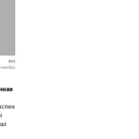
861
оқылды
еннаи
ыспен
і
-ші