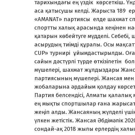
тарихындағы ең үздік көрсеткіш. Ү
аса қатысушы келді. Жарыста 189 е
«AMANAT» партиясы елде шахмат сп
спортты халық арасында кеңінен н
қатарын көбейтуге мүдделі. Себебі,
асырудың тиімді құралы. Осы мақс
CUP» турнирі ұйымдастырылды. Оға
сайын дәстүрлі түрде өткізілетін 
мүшелері, шахмат жұлдыздары Жанса
партиясының мүшелері. Жансая мен
жобаларына әрдайым қолдау көрсеті
Партия белсендісі, Алматы қалалық
ең мықты спортшылар ғана жарысаты
жеңіп алды. Жансаяның жүлделі үшін
үлкен жетістік. Жансая Әбдімәлік 2
сондай-ақ 2018 жылы ерлердің халы