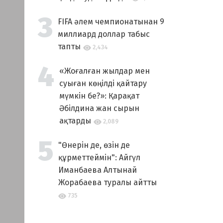
FIFA әлем чемпионатынан 9
миллиард доллар табыс
тапты
2,434
«Жоғалған жылдар мен
суыған көңілді қайтару
мүмкін бе?»: Қарақат
Әбілдина жан сырын
ақтарды
2,089
"Өнерін де, өзін де
құрметтеймін": Айгүл
Иманбаева Алтынай
Жорабаева туралы айтты
735