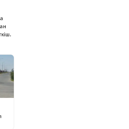
да
нан
ткіш.