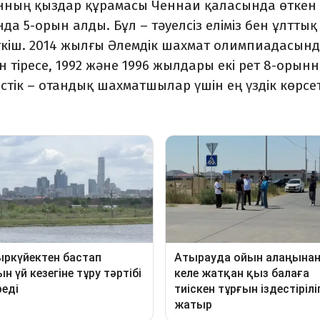
нның қыздар құрамасы Ченнаи қаласында өткен
а 5-орын алды. Бұл – тәуелсіз еліміз бен ұлттық
ткіш. 2014 жылғы Әлемдік шахмат олимпиадасын
 тіресе, 1992 және 1996 жылдары екі рет 8-орын
істік – отандық шахматшылар үшін ең үздік көрсе