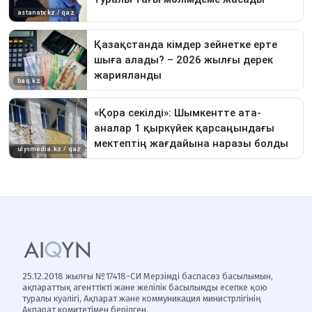
25.12.2018 жылғы №17418-СИ Мерзімді баспасөз басылымын,
ақпараттық агенттікті және желілік басылымды есепке қою
туралы куәлігі, Ақпарат және коммуникация министрлігінің
Ақпарат комитетімен берілген.