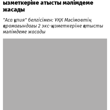
қызметкеріне қатысты мәлімдеме
жасады
"Аса құпия" белгісімен: ҰҚК Мәсімовтің
қарамағындағы 2 экс-қызметкеріне қатысты
мәлімдеме жасады