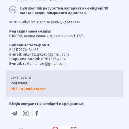
Бұл желілік ресурстың ақпараттық өнімдері 18
жастан асқан оқырманға арналған.
© 2025 Aikyn.kz. Барлық құқық қорғалған.
Редакция мекенжайы:
010000, Астана қаласы, Қонаев көшесі, 12/1.
Байланыс телефоны:
8 (7172) 76-84-66.
E-mail:
aikyn.kz.gazeti@gmail.com
Жарнама бөлімі:
8 701 675 42 14
E-mail:
reklama.liter@gmail.com
Сайт туралы
Редакция
PDF | онлайн газет
Біздің әлеуметтік желідегі парақшамыз