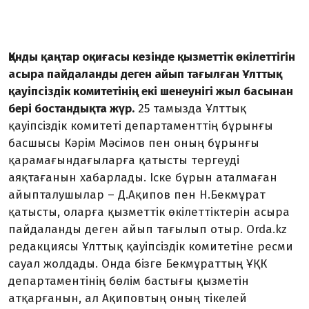
Қанды қаңтар оқиғасы кезінде қызметтік өкілеттігін
асыра пайдаланды деген айып тағылған Ұлттық
қауіпсіздік комитетінің екі шенеунігі жыл басынан
бері бостандықта жүр.
25 тамызда Ұлттық
қауіпсіздік комитеті департаменттің бұрынғы
басшысы Кәрім Мәсімов пен оның бұрынғы
қарамағындағыларға қатысты тергеуді
аяқтағанын хабарлады. Іске бұрын аталмаған
айыпталушылар – Д.Ақипов пен Н.Бекмұрат
қатысты, оларға қызметтік өкілеттіктерін асыра
пайдаланды деген айып тағылып отыр. Orda.kz
редакциясы Ұлттық қауіпсіздік комитетіне ресми
сауал жолдады. Онда бізге Бекмұраттың ҰҚК
департаментінің бөлім бастығы қызметін
атқарғанын, ал Ақиповтың оның тікелей