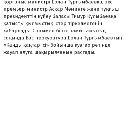
қорғаныс министрі Ерлан Тұрғымбаевқа, экс-
премьер-министр Асқар Мәминге және тұңғыш
президенттің күйеу баласы Тимур Құлыбаевқа
қатысты қылмыстық істер тіркелмегенін
хабарлады. Сонымен бірге тамыз айының
соңында Бас прокуратура Ерлан Тұрғымбаевтың
«Қанды қаңтар ісі» бойынша куәгер ретінде
жауап алуға шақырылғанын растады.