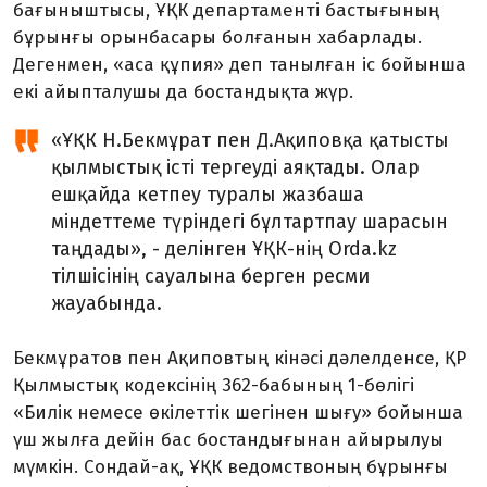
бағыныштысы, ҰҚК департаменті бастығының
бұрынғы орынбасары болғанын хабарлады.
Дегенмен, «аса құпия» деп танылған іс бойынша
екі айыпталушы да бостандықта жүр.
«ҰҚК Н.Бекмұрат пен Д.Ақиповқа қатысты
қылмыстық істі тергеуді аяқтады. Олар
ешқайда кетпеу туралы жазбаша
міндеттеме түріндегі бұлтартпау шарасын
таңдады», - делінген ҰҚК-нің Orda.kz
тілшісінің сауалына берген ресми
жауабында.
Бекмұратов пен Ақиповтың кінәсі дәлелденсе, ҚР
Қылмыстық кодексінің 362-бабының 1-бөлігі
«Билік немесе өкілеттік шегінен шығу» бойынша
үш жылға дейін бас бостандығынан айырылуы
мүмкін. Сондай-ақ, ҰҚК ведомствоның бұрынғы