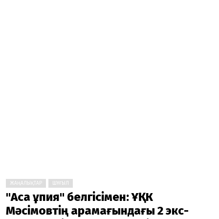
ЖАҢАЛЫҚТАР
ШҰҒЫЛ
"Аса құпия" белгісімен: ҰҚК
Мәсімовтің қарамағындағы 2 экс-