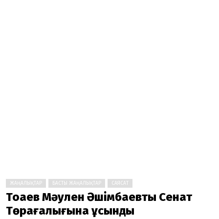
ЖАҢАЛЫҚТАР
БАСТЫ ЖАҢАЛЫҚТАР
САЯСАТ
Тоқаев Мәулен Әшімбаевты Сенат
Төрағалығына ұсынды