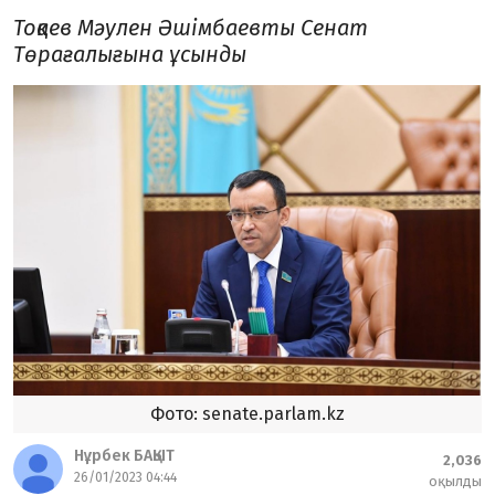
Тоқаев Мәулен Әшімбаевты Сенат
Төрағалығына ұсынды
Фото: senate.parlam.kz
Нұрбек БАҚЫТ
2,036
26/01/2023 04:44
оқылды