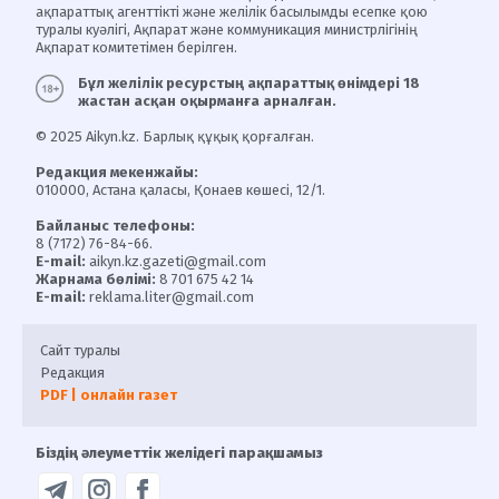
ақпараттық агенттікті және желілік басылымды есепке қою
туралы куәлігі, Ақпарат және коммуникация министрлігінің
Ақпарат комитетімен берілген.
Бұл желілік ресурстың ақпараттық өнімдері 18
жастан асқан оқырманға арналған.
© 2025 Aikyn.kz. Барлық құқық қорғалған.
Редакция мекенжайы:
010000, Астана қаласы, Қонаев көшесі, 12/1.
Байланыс телефоны:
8 (7172) 76-84-66.
E-mail:
aikyn.kz.gazeti@gmail.com
Жарнама бөлімі:
8 701 675 42 14
E-mail:
reklama.liter@gmail.com
Сайт туралы
Редакция
PDF | онлайн газет
Біздің әлеуметтік желідегі парақшамыз