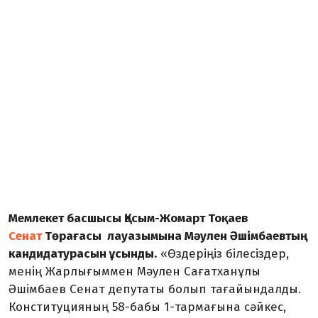
Мемлекет басшысы Қасым-Жомарт Тоқаев
Сенат
Төрағасы лауазымына Мәулен Әшімбаевтың
кандидатурасын ұсынды.
«Өздеріңіз білесіздер,
менің Жарлығыммен Мәулен Сағатханұлы
Әшімбаев Сенат депутаты болып тағайындалды.
Конституцияның 58-бабы 1-тармағына сәйкес,