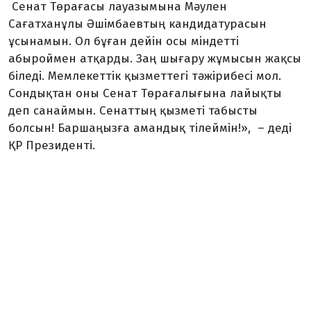
Сенат Төрағасы лауазымына Мәулен
Сағатханұлы Әшімбаевтың кандидатурасын
ұсынамын. Ол бұған дейін осы міндетті
абыроймен атқарды. Заң шығару жұмысын жақсы
біледі. Мемлекеттік қызметтегі тәжірибесі мол.
Сондықтан оны Сенат Төрағалығына лайықты
деп санаймын. Сенаттың қызметі табысты
болсын! Баршаңызға амандық тілеймін!», – деді
ҚР Президенті.