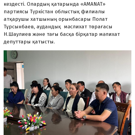
кездесті.
Олардың қатарында
«AMANAT»
партиясы Түркістан облыстық филиалы
атқарушы хатшының орынбасары Полат
Тұрсынбаев, аудандық мәслихат төрағасы
Н.Шаулиев
және тағы басқа
бірқатар мәлихат
депуттары қатысты.