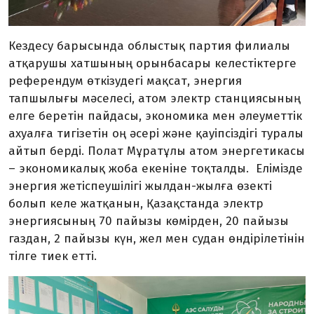
Кездесу барысында
облыстық
партия филиалы
атқарушы хатшының орынбасары келестіктерге
референдум өткізудегі мақсат, энергия
тапшылығы мәселесі, атом электр станциясының
елге беретін пайдасы, экономика мен әлеуметтік
ахуалға тигізетін оң әсері және қауіпсіздігі туралы
айтып берді. Полат Мұратұлы атом энергетикасы
– экономикалық жоба екеніне тоқталды. Елімізде
энергия жетіспеушілігі жылдан-жылға өзекті
болып келе жатқанын, Қазақстанда электр
энергиясының 70 пайызы көмірден, 20 пайызы
газдан, 2 пайызы күн, жел мен судан өндірілетінін
тілге тиек етті.