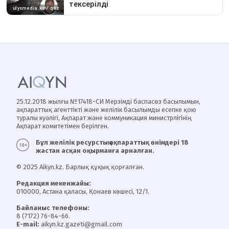
25.12.2018 жылғы №17418-СИ Мерзімді баспасөз басылымын,
ақпараттық агенттікті және желілік басылымды есепке қою
туралы куәлігі, Ақпарат және коммуникация министрлігінің
Ақпарат комитетімен берілген.
Бұл желілік ресурстың ақпараттық өнімдері 18
жастан асқан оқырманға арналған.
© 2025 Aikyn.kz. Барлық құқық қорғалған.
Редакция мекенжайы:
010000, Астана қаласы, Қонаев көшесі, 12/1.
Байланыс телефоны:
8 (7172) 76-84-66.
E-mail:
aikyn.kz.gazeti@gmail.com