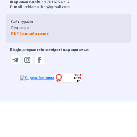
Жарнама бөлімі:
8 701 675 42 14
E-mail:
reklama.liter@gmail.com
Сайт туралы
Редакция
PDF | онлайн газет
Біздің әлеуметтік желідегі парақшамыз