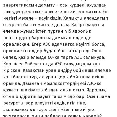
энергетикасын дамыту – осы күрделі ахуалдан
шығудың жалғыз жолы екенін айтып жатыр. Ең
негізгі мәселе – қауіпсіздік. Халықты алаңдатып
отырған басты мәселе де осы. Қазіргі уақытта
әлемде жұмыс істеп тұрған 415 ядролық
реактордың барлығы дамыған елдерде
орналасқан. Егер АЭС адамзатқа қауіпті болса,
өркениетті елдер бұдан бас тартар еді. Одан
бөлек, қазір әлемде 60-қа тарта АЭС салынуда.
Көршілес Өзбекстан да АЭС салудың қамына
кіріскен. Қазақстан уран өндіру бойынша әлемде
көш бастап тұр, ал уран қоры бойынша екінші
орында. Дамыған мемлекеттердің өзі АЭС-ке
қажетті шикізатты бізден алып отыр. Ядролық
отын өндіретін зауыт та өзімізде бар. Осыншама
ресурсты, зор әлеуетті елдің игілігіне,
экономикалық тәуелсіздігімізді нығайтуға
жұмсамасақ, оның пайдасын қашан көреміз?