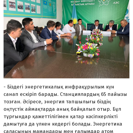
- Біздегі энергетикалық инфрақұрылым күн
санап ескіріп барады. Станциялардың 65 пайызы
тозған. Әсіресе, энергия тапшылығы біздің
оңтүстік аймақтарда анық байқалып отыр. Бұл
тұрғындар қажеттілігімен қатар кәсіпкерлікті
дамытуға да үлкен кедергі болады. Энергетика
саласының мамандары мен ғалымдар атом