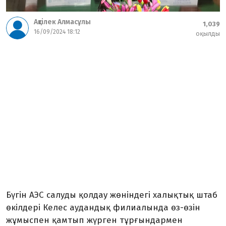
Ақтілек Алмасұлы
1,039
16/09/2024 18:12
оқылды
Бүгін АЭС салуды қолдау жөніндегі халықтық штаб
өкілдері Келес аудандық филиалында өз-өзін
жұмыспен қамтып жүрген тұрғындармен