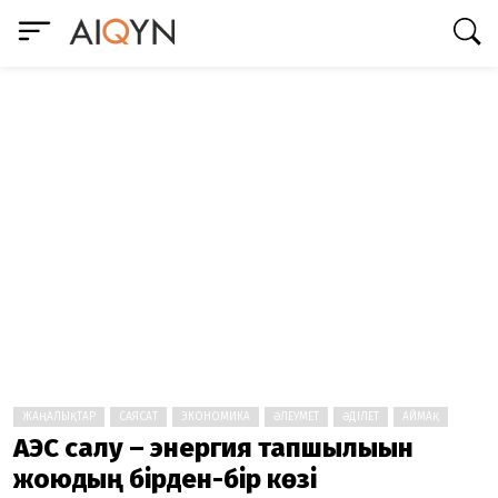
ЖАҢАЛЫҚТАР
САЯСАТ
ЭКОНОМИКА
ӘЛЕУМЕТ
ӘДІЛЕТ
АЙМАҚ
АЭС салу – энергия тапшылығын
жоюдың бірден-бір көзі