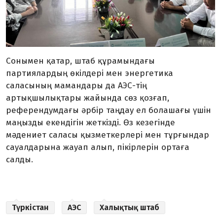
Сонымен қатар, штаб құрамындағы
партиялардың өкілдері мен энергетика
саласының мамандары да АЭС-тің
артықшылықтары жайында сөз қозғап,
референдумдағы әрбір таңдау ел болашағы үшін
маңызды екендігін жеткізді. Өз кезегінде
мәдениет саласы қызметкерлері мен тұрғындар
сауалдарына жауап алып, пікірлерін ортаға
салды.
Түркістан
АЭС
Халықтық штаб