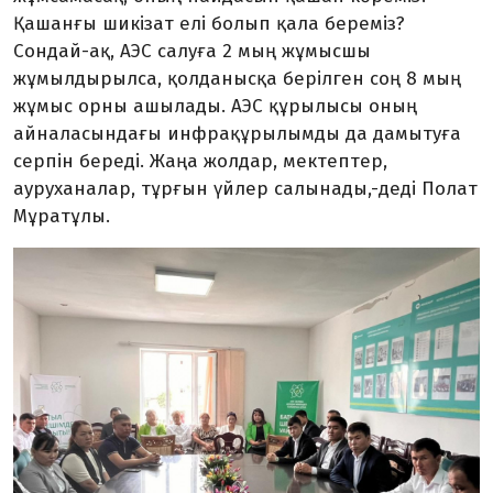
Қашанғы шикізат елі болып қала береміз?
Сондай-ақ, АЭС салуға 2 мың жұмысшы
жұмылдырылса, қолданысқа берілген соң 8 мың
жұмыс орны ашылады. АЭС құрылысы оның
айналасындағы инфрақұрылымды да дамытуға
серпін береді. Жаңа жолдар, мектептер,
ауруханалар, тұрғын үйлер салынады,-деді Полат
Мұратұлы.