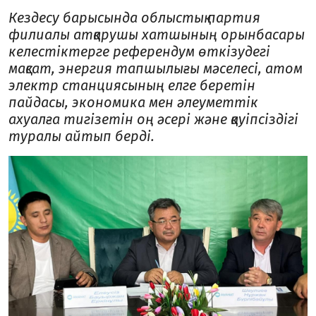
Кездесу барысында облыстық партия
филиалы атқарушы хатшының орынбасары
келестіктерге референдум өткізудегі
мақсат, энергия тапшылығы мәселесі, атом
электр станциясының елге беретін
пайдасы, экономика мен әлеуметтік
ахуалға тигізетін оң әсері және қауіпсіздігі
туралы айтып берді.