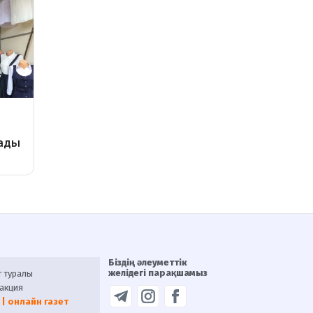
Біздің әлеуметтік
желідегі парақшамыз
т туралы
акция
 | онлайн газет