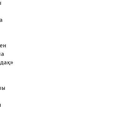
ы
а
мен
ша
Одақ»
лы
ы