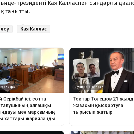
 вице-президенті Кая Калласпен сындарлы диал
қ танытты.
ілеу
Кая Каллас