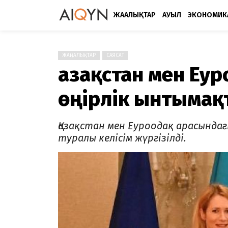
ЖАҢАЛЫҚТАР
АУЫЛ
ЭКОНОМИК
ЖАҢАЛЫҚТАР
САЯСАТ
Қазақстан мен Еу
өңірлік ынтымақ
Қазақстан мен Еуроодақ арасынд
туралы келісім жүргізілді.