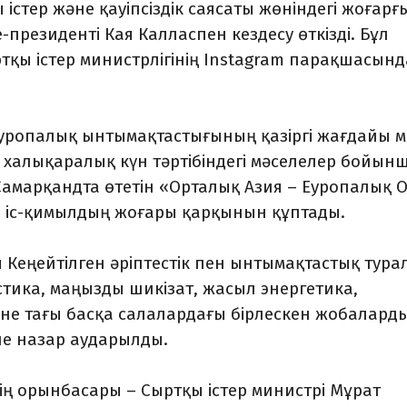
істер және қауіпсіздік саясаты жөніндегі жоғарғ
президенті Кая Калласпен кездесу өткізді. Бұл
тқы істер министрлігінің Instagram парақшасынд
еуропалық ынтымақтастығының қазіргі жағдайы 
, халықаралық күн тәртібіндегі мәселелер бойын
 Самарқандта өтетін «Орталық Азия – Еуропалық 
ра іс-қимылдың жоғары қарқынын құптады.
 Кеңейтілген әріптестік пен ынтымақтастық тура
истика, маңызды шикізат, жасыл энергетика,
не тағы басқа салалардағы бірлескен жобалард
кше назар аударылды.
ң орынбасары – Сыртқы істер министрі Мұрат