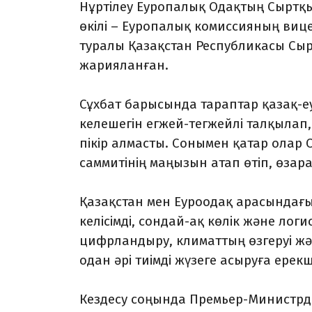
Нұртілеу Еуропалық Одақтың Сыртқы 
өкілі – Еуропалық комиссияның вице-
туралы Қазақстан Республикасы Сыр
жарияланған.
Сұхбат барысында тараптар қазақ-
келешегін егжей-тегжейлі талқылап
пікір алмасты. Сонымен қатар олар
саммитінің маңызын атап өтіп, өза
Қазақстан мен Еуроодақ арасындағы
келісімді, сондай-ақ көлік және лог
цифрландыру, климаттың өзгеруі жә
одан әрі тиімді жүзеге асыруға ере
Кездесу соңында Премьер-Министрді