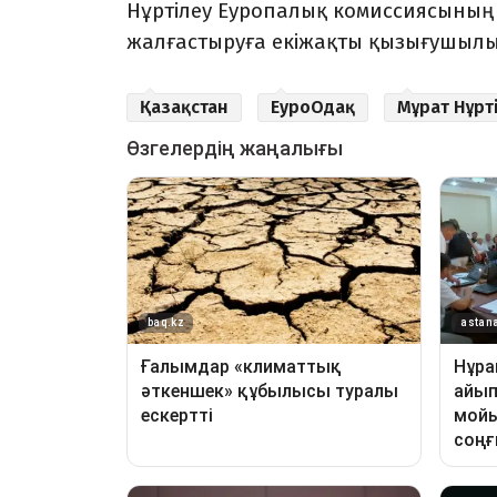
Нұртілеу Еуропалық комиссиясының
жалғастыруға екіжақты қызығушылы
Қазақстан
ЕуроОдақ
Мұрат Нұрт