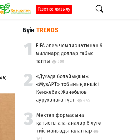
Газетке жазылу
Бүгін
TRENDS
FIFA әлем чемпионатынан 9
миллиард доллар табыс
тапты
500
ық
«Дұғада болайықшы»:
«МузАРТ» тобының әншісі
Кенжебек Жанәбілов
ауруханаға түсті
445
Мектеп формасына
қатысты ата-аналар білуге
тиіс маңызды талаптар
363