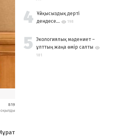
Ұйқысыздық дерті
дендесе...
198
Экологиялық мәдениет –
ұлттың жаңа өмір салты
181
819
оқылды
Мұрат