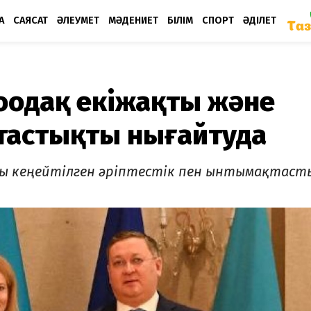
А
САЯСАТ
ӘЛЕУМЕТ
МӘДЕНИЕТ
БІЛІМ
СПОРТ
ӘДІЛЕТ
роодақ екіжақты және
тастықты нығайтуда
ағы кеңейтілген әріптестік пен ынтымақтаст