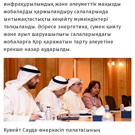
инфрақұрылымдық және әлеуметтік маңызды
жобаларды қаржыландыру салаларында
ынтымақтастықты кеңейту мүмкіндіктері
талқыланды. Әсіресе энергетика, сумен қамту
және ауыл шаруашылығы салаларындағы
жобаларға Қор қаражатын тарту әлеуетіне
ерекше назар аударылды.
Кувейт Сауда-өнеркәсіп палатасының