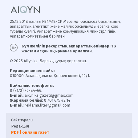
25.12.2018 жылғы №17418-СИ Мерзімді баспасөз басылымын,
ақпараттық агенттікті және желілік басылымды есепке қою
туралы куәлігі, Ақпарат және коммуникация министрлігінің
Ақпарат комитетімен берілген.
Бұл желілік ресурстың ақпараттық өнімдері 18
жастан асқан оқырманға арналған.
© 2025 Aikyn.kz. Барлық құқық қорғалған.
Редакция мекенжайы:
010000, Астана қаласы, Қонаев көшесі, 12/1.
Байланыс телефоны:
8 (7172) 76-84-66.
E-mail:
aikyn.kz.gazeti@gmail.com
Жарнама бөлімі:
8 701 675 42 14
E-mail:
reklama.liter@gmail.com
Сайт туралы
Редакция
PDF | онлайн газет