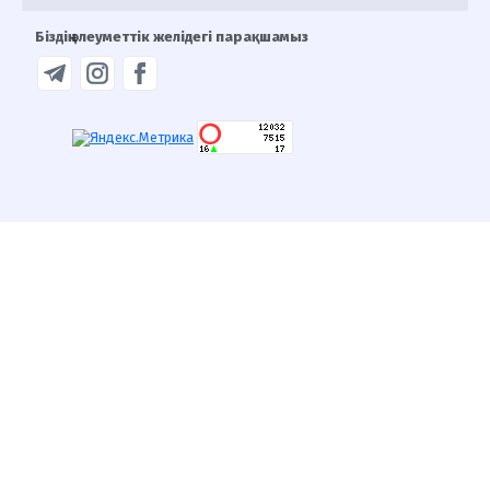
Біздің әлеуметтік желідегі парақшамыз