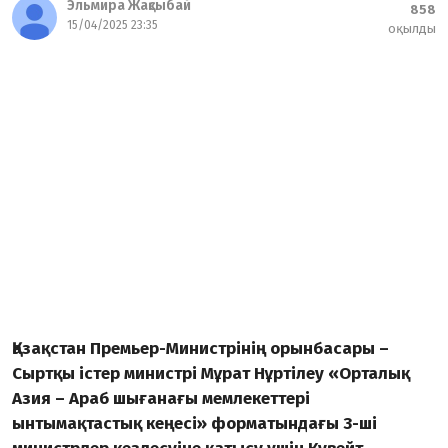
Эльмира Жақсыбай
858
15/04/2025 23:35
оқылды
Қазақстан Премьер-Министрінің орынбасары –
Сыртқы істер министрі Мұрат Нұртілеу «Орталық
Азия – Араб шығанағы мемлекеттері
ынтымақтастық кеңесі» форматындағы 3-ші