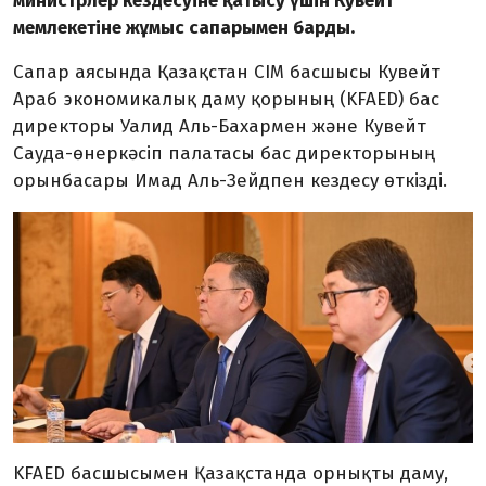
министрлер кездесуіне қатысу үшін Кувейт
мемлекетіне жұмыс сапарымен барды.
Сапар аясында Қазақстан СІМ басшысы Кувейт
Араб экономикалық даму қорының (KFAED) бас
директоры Уалид Аль-Бахармен және Кувейт
Сауда-өнеркәсіп палатасы бас директорының
орынбасары Имад Аль-Зейдпен кездесу өткізді.
KFAED басшысымен Қазақстанда орнықты даму,