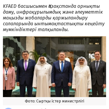
KFAED басшысымен Қазақстанда орнықты
даму, инфрақұрылымдық және әлеуметтік
маңызды жобаларды қаржыландыру
салаларында ынтымақтастықты кеңейту
мүмкіндіктері талқыланды.
Фото: Сыртқы істер министрлігі