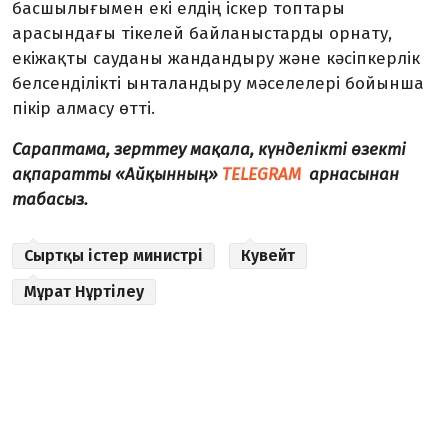
басшылығымен екі елдің іскер топтары
арасындағы тікелей байланыстарды орнату,
екіжақты сауданы жандандыру және кәсіпкерлік
белсенділікті ынталандыру мәселелері бойынша
пікір алмасу өтті.
Сараптама, зерттеу мақала, күнделікті өзекті
ақпаратты «Айқынның»
TELEGRAM
арнасынан
табасыз.
Сыртқы істер министрі
Кувейт
Мұрат Нұртілеу