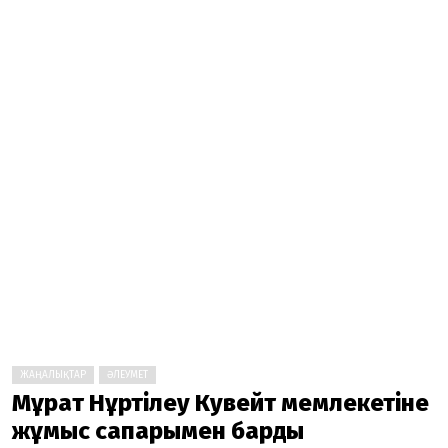
ЖАҢАЛЫҚТАР
ӘЛЕУМЕТ
Мұрат Нұртілеу Кувейт мемлекетіне
жұмыс сапарымен барды