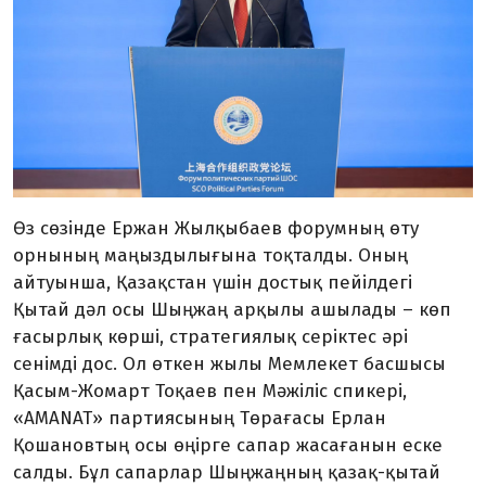
Өз сөзінде Ержан Жылқыбаев форумның өту
орнының маңыздылығына тоқталды. Оның
айтуынша, Қазақстан үшін достық пейілдегі
Қытай дәл осы Шыңжаң арқылы ашылады – көп
ғасырлық көрші, стратегиялық серіктес әрі
сенімді дос. Ол өткен жылы Мемлекет басшысы
Қасым-Жомарт Тоқаев пен Мәжіліс спикері,
«AMANAT» партиясының Төрағасы Ерлан
Қошановтың осы өңірге сапар жасағанын еске
салды. Бұл сапарлар Шыңжаңның қазақ-қытай