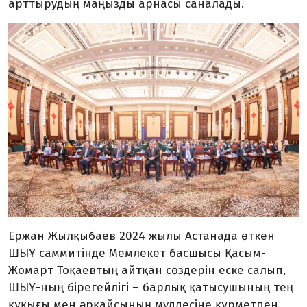
арттырудың маңызды арнасы саналады.
Ержан Жылқыбаев 2024 жылы Астанада өткен
ШЫҰ саммитінде Мемлекет басшысы Қасым-
Жомарт Тоқаевтың айтқан сөздерін еске салып,
ШЫҰ-ның бірегейлігі – барлық қатысушының тең
құқығы мен әрқайсының мүддесіне құрметпен