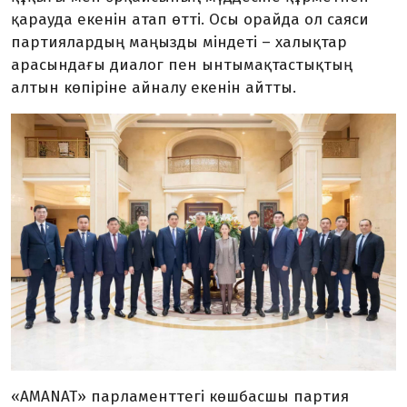
қарауда екенін атап өтті. Осы орайда ол саяси
партиялардың маңызды міндеті – халықтар
арасындағы диалог пен ынтымақтастықтың
алтын көпіріне айналу екенін айтты.
«AMANAT» парламенттегі көшбасшы партия