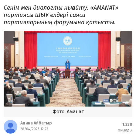
Сенім мен диалогты нығайту: «AMANAT»
партиясы ШЫҰ елдері саяси
партияларының форумына қатысты.
Фото: Аманат
Адина Айбатыр
1,238
28/04/2025 12:23
оқылды