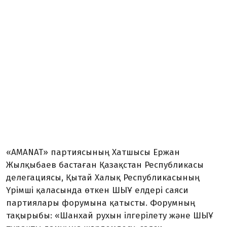
«AMANAT» партиясының Хатшысы Ержан
Жылқыбаев бастаған Қазақстан Республикасы
делегациясы, Қытай Халық Республикасының
Үрімші қаласында өткен ШЫҰ елдері саяси
партиялары форумына қатысты. Форумның
тақырыбы: «Шанхай рухын ілгерілету және ШЫҰ