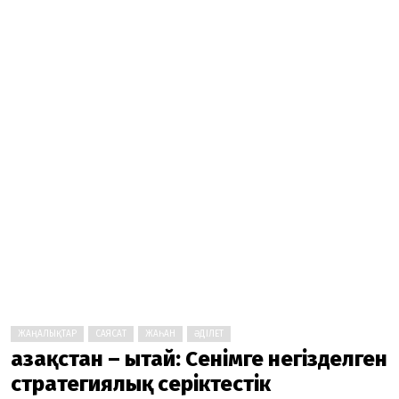
ЖАҢАЛЫҚТАР
САЯСАТ
ЖАҺАН
ӘДІЛЕТ
Қазақстан – Қытай: Сенімге негізделген
стратегиялық серіктестік