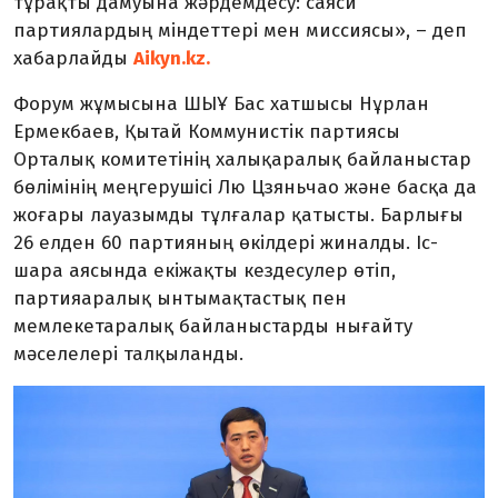
тұрақты дамуына жәрдемдесу: саяси
партиялардың міндеттері мен миссиясы», – деп
хабарлайды
Аikyn.kz.
Форум жұмысына ШЫҰ Бас хатшысы Нұрлан
Ермекбаев, Қытай Коммунистік партиясы
Орталық комитетінің халықаралық байланыстар
бөлімінің меңгерушісі Лю Цзяньчао және басқа да
жоғары лауазымды тұлғалар қатысты. Барлығы
26 елден 60 партияның өкілдері жиналды. Іс-
шара аясында екіжақты кездесулер өтіп,
партияаралық ынтымақтастық пен
мемлекетаралық байланыстарды нығайту
мәселелері талқыланды.