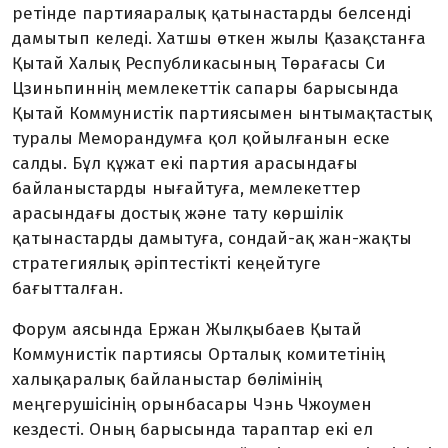
ретінде партияаралық қатынастарды белсенді
дамытып келеді. Хатшы өткен жылы Қазақстанға
Қытай Халық Республикасының Төрағасы Си
Цзиньпиннің мемлекеттік сапары барысында
Қытай Коммунистік партиясымен ынтымақтастық
туралы Меморандумға қол қойылғанын еске
салды. Бұл құжат екі партия арасындағы
байланыстарды нығайтуға, мемлекеттер
арасындағы достық және тату көршілік
қатынастарды дамытуға, сондай-ақ жан-жақты
стратегиялық әріптестікті кеңейтуге
бағытталған.
Форум аясында Ержан Жылқыбаев Қытай
Коммунистік партиясы Орталық комитетінің
халықаралық байланыстар бөлімінің
меңгерушісінің орынбасары Чэнь Чжоумен
кездесті. Оның барысында тараптар екі ел