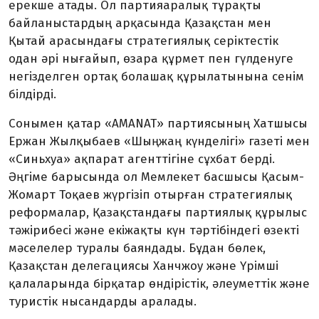
ерекше атады. Ол партияаралық тұрақты
байланыстардың арқасында Қазақстан мен
Қытай арасындағы стратегиялық серіктестік
одан әрі нығайып, өзара құрмет пен гүлденуге
негізделген ортақ болашақ құрылатынына сенім
білдірді.
Сонымен қатар «AMANAT» партиясының Хатшысы
Ержан Жылқыбаев «Шыңжаң күнделігі» газеті мен
«Синьхуа» ақпарат агенттігіне сұхбат берді.
Әңгіме барысында ол Мемлекет басшысы Қасым-
Жомарт Тоқаев жүргізіп отырған стратегиялық
реформалар, Қазақстандағы партиялық құрылыс
тәжірибесі және екіжақты күн тәртібіндегі өзекті
мәселелер туралы баяндады. Бұдан бөлек,
Қазақстан делегациясы Ханчжоу және Үрімші
қалаларында бірқатар өндірістік, әлеуметтік және
туристік нысандарды аралады.