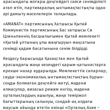
арасындағы жоғары деңгейдегі саяси сенімділікті
атап өтіп, партияаралық ынтымақтастықты одан
әрі дамыту мәселелерін талқылады.
«AMANAT» партиясының Хатшысы Қытай
Коммунистік партиясының Бас хатшысы Си
Цзиньпиннің басшылығымен Қытай мемлекеті
«Қытай ұлтының ұлы жаңғыруы» мақсатына
сенімді қадам басатынына сенім білдірді.
Кездесу барысында Қазақстан мен Қытай
арасындағы жаңа кезеңдегі қарым-қатынастарға
ерекше назар аударылды. Мемлекеттік сапарлар,
сауда-экономикалық ынтымақтастықтың бұрын-
соңды болмаған деңгейге жетуі, мәдени
алмасулар, визасыз режим енгізу, мәдени
орталықтардың ашылуы, жаңа теміржол
бағыттарының салынуы, сондай-ақ алдағы
маусым айында өтетін екінші «Орталық Азия –