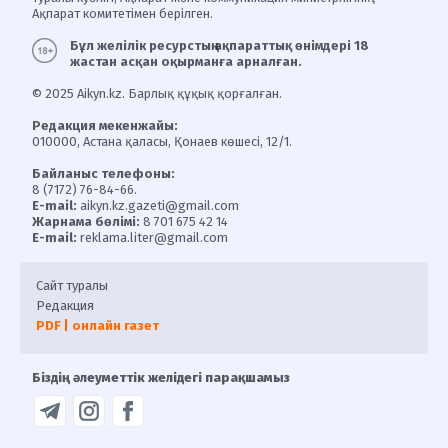
Ақпарат комитетімен берілген.
Бұл желілік ресурстың ақпараттық өнімдері 18
жастан асқан оқырманға арналған.
© 2025 Aikyn.kz. Барлық құқық қорғалған.
Редакция мекенжайы:
010000, Астана қаласы, Қонаев көшесі, 12/1.
Байланыс телефоны:
8 (7172) 76-84-66.
E-mail:
aikyn.kz.gazeti@gmail.com
Жарнама бөлімі:
8 701 675 42 14
E-mail:
reklama.liter@gmail.com
Сайт туралы
Редакция
PDF | онлайн газет
Біздің әлеуметтік желідегі парақшамыз