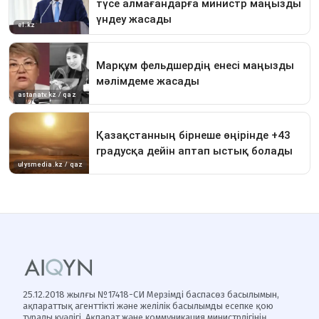
25.12.2018 жылғы №17418-СИ Мерзімді баспасөз басылымын,
ақпараттық агенттікті және желілік басылымды есепке қою
туралы куәлігі, Ақпарат және коммуникация министрлігінің