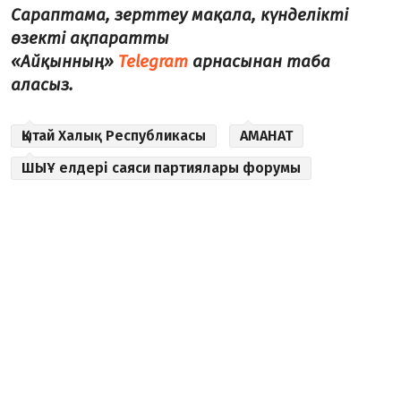
Сараптама, зерттеу мақала, күнделікті
өзекті ақпаратты
«Айқынның»
Telegram
арнасынан таба
аласыз.
Қытай Халық Республикасы
АМАНАТ
ШЫҰ елдері саяси партиялары форумы