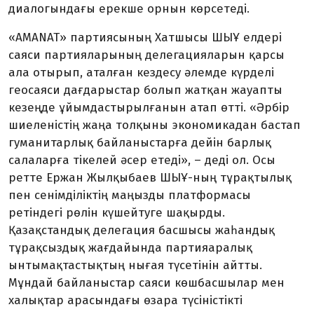
диалогындағы ерекше орнын көрсетеді.
«AMANAT» партиясының Хатшысы ШЫҰ елдері
саяси партияларының делегацияларын қарсы
ала отырып, аталған кездесу әлемде күрделі
геосаяси дағдарыстар болып жатқан жауапты
кезеңде ұйымдастырылғанын атап өтті. «Әрбір
шиеленістің жаңа толқыны экономикадан бастап
гуманитарлық байланыстарға дейін барлық
салаларға тікелей әсер етеді», – деді ол. Осы
ретте Ержан Жылқыбаев ШЫҰ-ның тұрақтылық
пен сенімділіктің маңызды платформасы
ретіндегі рөлін күшейтуге шақырды.
Қазақстандық делегация басшысы жаһандық
тұрақсыздық жағдайында партияаралық
ынтымақтастықтың нығая түсетінін айтты.
Мұндай байланыстар саяси көшбасшылар мен
халықтар арасындағы өзара түсіністікті