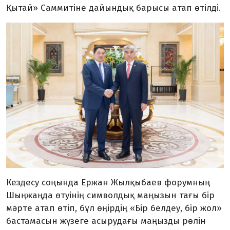
Қытай» Саммитіне дайындық барысы атап өтілді.
Кездесу соңында Ержан Жылқыбаев форумның
Шыңжаңда өтуінің символдық маңызын тағы бір
мәрте атап өтіп, бұл өңірдің «Бір белдеу, бір жол»
бастамасын жүзеге асырудағы маңызды рөлін