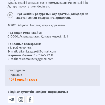
туралы куәлігі, Ақпарат және коммуникация министрлігінің
Ақпарат комитетімен берілген.
Бұл желілік ресурстың ақпараттық өнімдері 18
жастан асқан оқырманға арналған.
© 2025 Aikyn.kz. Барлық құқық қорғалған.
Редакция мекенжайы:
010000, Астана қаласы, Қонаев көшесі, 12/1.
Байланыс телефоны:
8 (7172) 76-84-66.
E-mail:
aikyn.kz.gazeti@gmail.com
Жарнама бөлімі:
8 701 675 42 14
E-mail:
reklama.liter@gmail.com
Сайт туралы
Редакция
PDF | онлайн газет
Біздің әлеуметтік желідегі парақшамыз