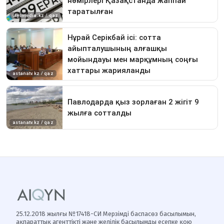
25.12.2018 жылғы №17418-СИ Мерзімді баспасөз басылымын,
ақпараттық агенттікті және желілік басылымды есепке қою