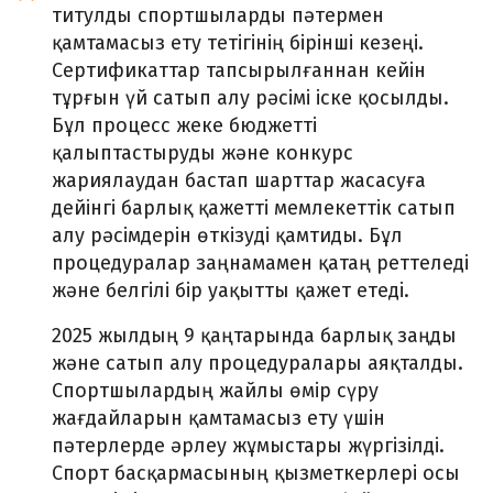
титулды спортшыларды пәтермен
қамтамасыз ету тетігінің бірінші кезеңі.
Сертификаттар тапсырылғаннан кейін
тұрғын үй сатып алу рәсімі іске қосылды.
Бұл процесс жеке бюджетті
қалыптастыруды және конкурс
жариялаудан бастап шарттар жасасуға
дейінгі барлық қажетті мемлекеттік сатып
алу рәсімдерін өткізуді қамтиды. Бұл
процедуралар заңнамамен қатаң реттеледі
және белгілі бір уақытты қажет етеді.
2025 жылдың 9 қаңтарында барлық заңды
және сатып алу процедуралары аяқталды.
Спортшылардың жайлы өмір сүру
жағдайларын қамтамасыз ету үшін
пәтерлерде әрлеу жұмыстары жүргізілді.
Спорт басқармасының қызметкерлері осы