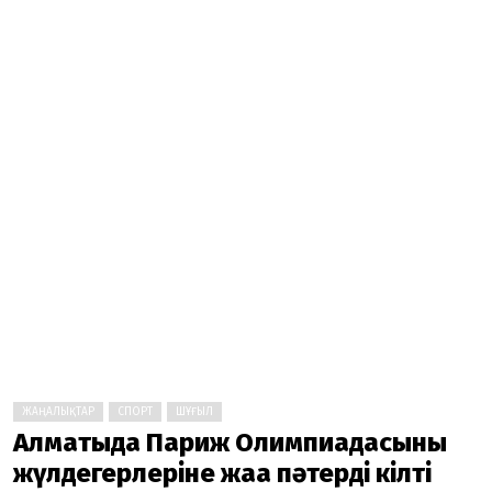
ЖАҢАЛЫҚТАР
СПОРТ
ШҰҒЫЛ
Алматыда Париж Олимпиадасының
жүлдегерлеріне жаңа пәтердің кілті