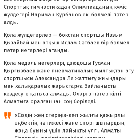
Спорттық гимнастикадан Олимпиаданың күміс
жүлдегері Нариман Құрбанов екі бөлмелі пәтер
алды.
Қола жүлдегерлер — бокстан спортшы Назым
Қызайбай мен атқыш Ислам Сәтбаев бір бөлмелі
пәтер иегерлері атанды.
Қола медаль иегерлері, дзюдошы Гусман
Қырғызбаев және пневматикалық мылтықтан ату
спортшысы Александра Ле жаттығу жиындары
мен халықаралық жарыстарға байланысты
кездесуге қатыса алмады. Оларға пәтер кілті
Алматыға оралғаннан соң беріледі.
«Сіздің жеңістеріңіз-көп жылғы қажырлы
еңбектің нәтижесі және спортшылардың
жаңа буыны үшін лайықты үлгі. Алматы