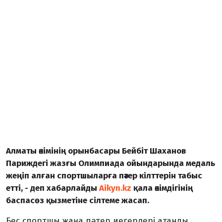
Алматы әкімінің орынбасары Бейбіт Шаханов
Париждегі жазғы Олимпиада ойындарында медаль
жеңіп алған спортшыларға пәтер кілттерін табыс
етті, - деп хабарлайды
Aikyn.kz
қала әкімдігінің
баспасөз қызметіне сілтеме жасап.
Бес спортшы жаңа пәтер иегерлері атанды.