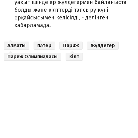
уақыт ішінде әр жүлдегермен байланыста
болды және кілттерді тапсыру күні
әрқайсысымен келісілді, - делінген
хабарламада.
Алматы
пәтер
Париж
Жүлдегер
Париж Олимпиадасы
кілт