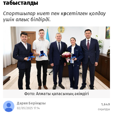
табысталды
Спортшылар ниет пен көрсетілген қолдау
үшін алғыс білдірді.
Фото: Алматы қаласының әкімдігі
Дария Берікқызы
1,649
02/05/2025 17:14
оқылды