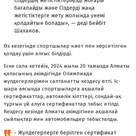
Сіздердің жетістіктеріңізді жоғары
бағалайды және Сіздерді жаңа
жетістіктерге жету жолында үнемі
қолдайтын болады», — деді Бейбіт
Шаханов.
Өз кезегінде спортшылар ниет пен көрсетілген
қолдау үшін алғыс білдірді.
Еске сала кетейік, 2024 жылы 20 тамызда Алматы
қаласының әкімдігінде Олимпиада
жүлдегерлерімен салтанатты кездесу өтті. Іс-
шара аясында спортшыларға ақшалай
сертификаттар, автокөлік кілттері, сондай-ақ
тұрғын үй алуға сертификаттар табыс етілді.
Кездесу кезінде Алматы әкімдігінен ақшалай
сыйлықтар мен автомобильдер табысталды.
- Жүлдегерлерге берілген сертификат