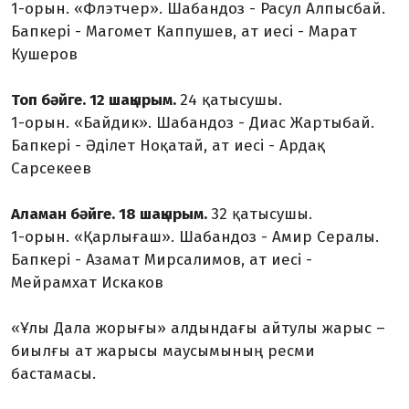
1-орын. «Флэтчер». Шабандоз - Расул Алпысбай.
Бапкері - Магомет Каппушев, ат иесі - Марат
Кушеров
Топ бәйге. 12 шақырым.
24 қатысушы.
1-орын. «Байдик». Шабандоз - Диас Жартыбай.
Бапкері - Әділет Ноқатай, ат иесі - Ардақ
Сарсекеев
Аламан бәйге. 18 шақырым.
32 қатысушы.
1-орын. «Қарлығаш». Шабандоз - Амир Сералы.
Бапкері - Азамат Мирсалимов, ат иесі -
Мейрамхат Искаков
«Ұлы Дала жорығы» алдындағы айтулы жарыс –
биылғы ат жарысы маусымының ресми
бастамасы.