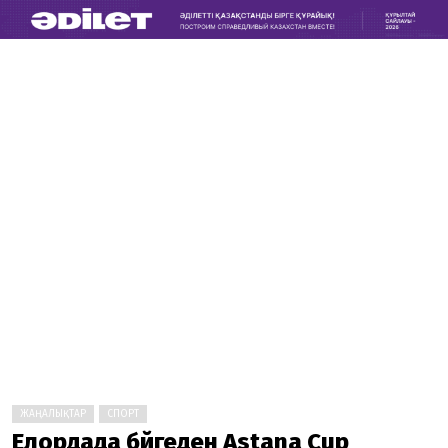
ЖАҢАЛЫҚТАР
СПОРТ
Елордада бәйгеден Astana Cup