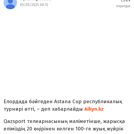
1,289
05/05/2025 00:12
оқылды
Елордада бәйгеден Astana Cup республикалық
турнирі өтті, – деп хабарлайды
Аikyn.kz
Qazsport телеарнасының мәліметінше, жарысқа
еліміздің 20 өңірінен келген 100-ге жуық жүйрік