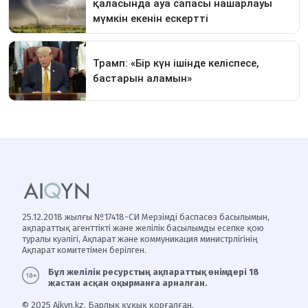
25.12.2018 жылғы №17418-СИ Мерзімді баспасөз басылымын,
ақпараттық агенттікті және желілік басылымды есепке қою
туралы куәлігі, Ақпарат және коммуникация министрлігінің
Ақпарат комитетімен берілген.
Бұл желілік ресурстың ақпараттық өнімдері 18
жастан асқан оқырманға арналған.
© 2025 Aikyn.kz. Барлық құқық қорғалған.