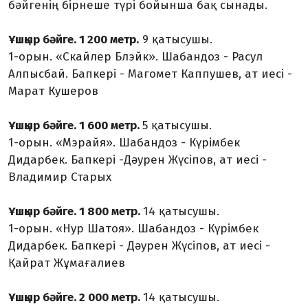
бәйгенің бірнеше түрі бойынша бақ сынады.
Ұшқыр бәйге. 1 200 метр.
9 қатысушы.
1-орын. «Скайлер Блэйк». Шабандоз - Расул
Алпысбай. Бапкері - Магомет Каппушев, ат иесі -
Марат Кушеров
Ұшқыр бәйге. 1 600 метр.
5 қатысушы.
1-орын. «Мэрайя». Шабандоз - Күрімбек
Дидарбек. Бапкері -Дәурен Жүсіпов, ат иесі -
Владимир Старых
Ұшқыр бәйге. 1 800 метр.
14 қатысушы.
1-орын. «Нур Шатоя». Шабандоз - Күрімбек
Дидарбек. Бапкері - Дәурен Жүсіпов, ат иесі -
Қайрат Жұмағалиев
Ұшқыр бәйге. 2 000 метр.
14 қатысушы.