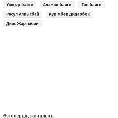
Ұшқыр бәйге
Аламан бәйге
Топ бәйге
Расул Алпысбай
Күрімбек Дидарбек
Диас Жартыбай