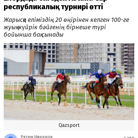
республикалық турнирі өтті
Жарысқа еліміздің 20 өңірінен келген 100-ге
жуық жүйрік бәйгенің бірнеше түрі
бойынша бақ сынады
Qazsport
Рүстем Нүркенов