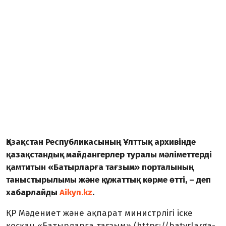
Қазақстан Республикасының Ұлттық архивінде
қазақстандық майдангерлер туралы мәліметтерді
қамтитын «Батырларға тағзым» порталының
таныстырылымы және құжаттық көрме өтті, – деп
хабарлайды
Aikyn.kz
.
ҚР Мәдениет және ақпарат министрлігі іске
қосқан «Батырларға тағзым» (https://batyrlarga-