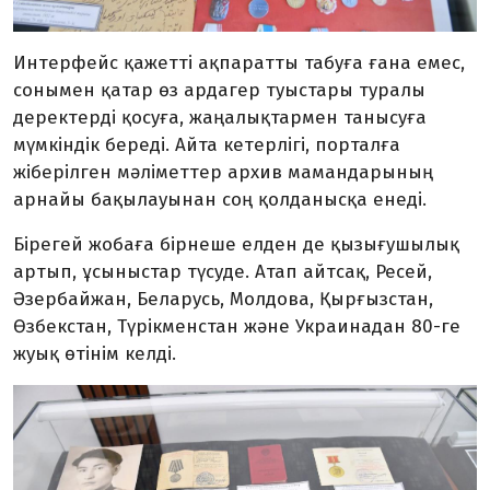
Интерфейс қажетті ақпаратты табуға ғана емес,
сонымен қатар өз ардагер туыстары туралы
деректерді қосуға, жаңалықтармен танысуға
мүмкіндік береді. Айта кетерлігі, порталға
жіберілген мәліметтер архив мамандарының
арнайы бақылауынан соң қолданысқа енеді.
Бірегей жобаға бірнеше елден де қызығушылық
артып, ұсыныстар түсуде. Атап айтсақ, Ресей,
Әзербайжан, Беларусь, Молдова, Қырғызстан,
Өзбекстан, Түрікменстан және Украинадан 80-ге
жуық өтінім келді.