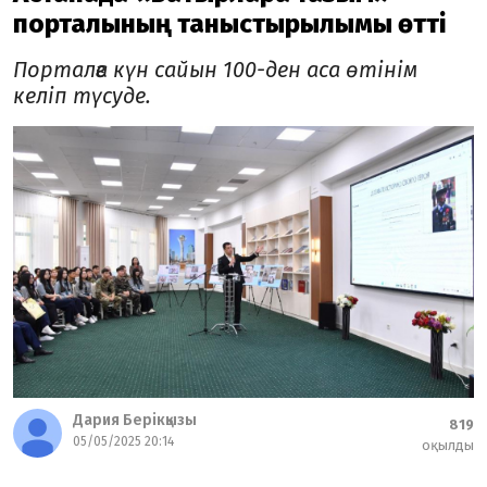
порталының таныстырылымы өтті
Порталға күн сайын 100-ден аса өтінім
келіп түсуде.
Дария Берікқызы
819
05/05/2025 20:14
оқылды