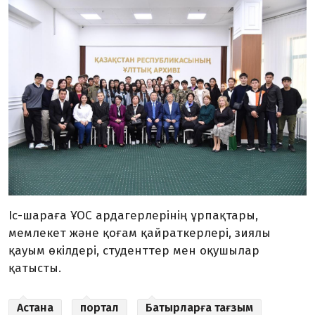
Іс-шараға ҰОС ардагерлерінің ұрпақтары,
мемлекет және қоғам қайраткерлері, зиялы
қауым өкілдері, студенттер мен оқушылар
қатысты.
Астана
портал
Батырларға тағзым