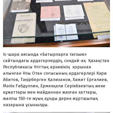
Іс-шара аясында «Батырларға тағзым»
сайтындағы ардагерлердің, сондай-ақ Қазақстан
Республикасы Ұлттық архивінің қорынан
алынған Ұлы Отан соғысының ардагерлері Кәри
Абитов, Тәңірберген Қалиханов, Хамит Ерғалиев,
Мәлік Ғабдуллин, Ермекқали Серікбаевтың жеке
құжаттары мен майданнан жазған хаттары,
жалпы 150-ге жуық құнды дерек жұртшылық
назарына ұсынылды.