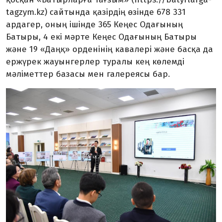
tagzym.kz) сайтында қазірдің өзінде 678 331
ардагер, оның ішінде 365 Кеңес Одағының
Батыры, 4 екі мәрте Кеңес Одағының Батыры
және 19 «Даңқ» орденінің кавалері және басқа да
ержүрек жауынгерлер туралы кең көлемді
мәліметтер базасы мен галереясы бар.