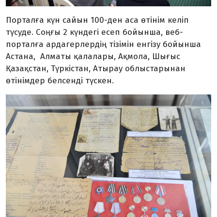
Порталға күн сайын 100-ден аса өтінім келіп
түсуде. Соңғы 2 күндегі есеп бойынша, веб-
порталға ардагерлердің тізімін енгізу бойынша
Астана, Алматы қалалары, Ақмола, Шығыс
Қазақстан, Түркістан, Атырау облыстарынан
өтінімдер белсенді түскен.