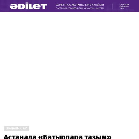
ЖАҢАЛЫҚТАР
Астанада «Батырларға тағзым»