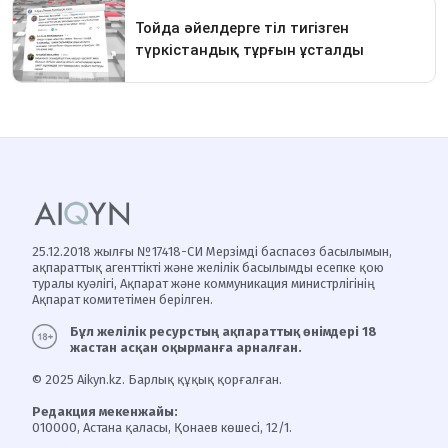
25.12.2018 жылғы №17418-СИ Мерзімді баспасөз басылымын,
ақпараттық агенттікті және желілік басылымды есепке қою
туралы куәлігі, Ақпарат және коммуникация министрлігінің
Ақпарат комитетімен берілген.
Бұл желілік ресурстың ақпараттық өнімдері 18
жастан асқан оқырманға арналған.
© 2025 Aikyn.kz. Барлық құқық қорғалған.
Редакция мекенжайы:
010000, Астана қаласы, Қонаев көшесі, 12/1.