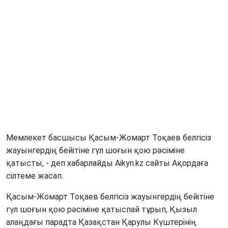
Мемлекет басшысы Қасым-Жомарт Тоқаев белгісіз
жауынгердің бейітіне гүл шоғын қою рәсіміне
қатысты, - деп хабарлайды Аikyn.kz сайты Ақордаға
сілтеме жасап.
Қасым-Жомарт Тоқаев белгісіз жауынгердің бейітіне
гүл шоғын қою рәсіміне қатыспай тұрып, Қызыл
алаңдағы парадта Қазақстан Қарулы Күштерінің