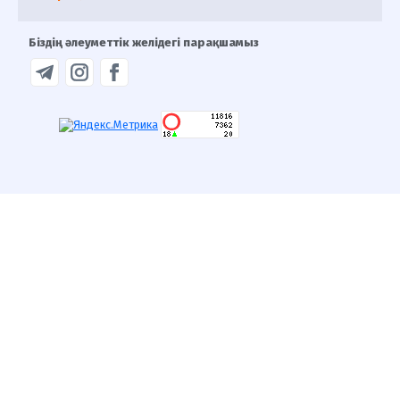
Біздің әлеуметтік желідегі парақшамыз