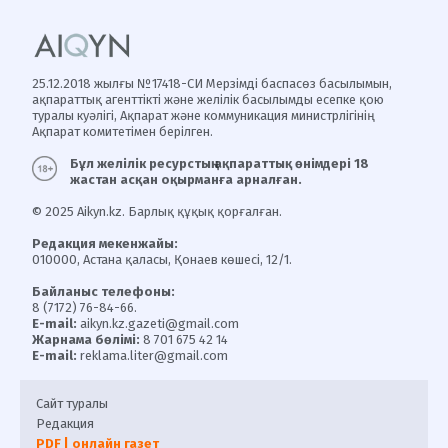
25.12.2018 жылғы №17418-СИ Мерзімді баспасөз басылымын,
ақпараттық агенттікті және желілік басылымды есепке қою
туралы куәлігі, Ақпарат және коммуникация министрлігінің
Ақпарат комитетімен берілген.
Бұл желілік ресурстың ақпараттық өнімдері 18
жастан асқан оқырманға арналған.
© 2025 Aikyn.kz. Барлық құқық қорғалған.
Редакция мекенжайы:
010000, Астана қаласы, Қонаев көшесі, 12/1.
Байланыс телефоны:
8 (7172) 76-84-66.
E-mail:
aikyn.kz.gazeti@gmail.com
Жарнама бөлімі:
8 701 675 42 14
E-mail:
reklama.liter@gmail.com
Сайт туралы
Редакция
PDF | онлайн газет