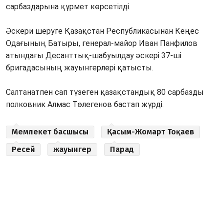
сарбаздарына құрмет көрсетілді.
Әскери шеруге Қазақстан Республикасынан Кеңес
Одағының Батыры, генерал-майор Иван Панфилов
атындағы Десанттық-шабуылдау әскері 37-ші
бригадасының жауынгерлері қатысты.
Салтанатпен сап түзеген қазақстандық 80 сарбазды
полковник Алмас Төлегенов бастап жүрді.
Мемлекет басшысы
Қасым-Жомарт Тоқаев
Ресей
жауынгер
Парад