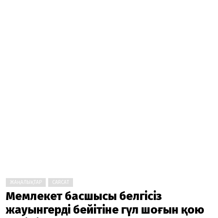
ЖАҢАЛЫҚТАР
САЯСАТ
Мемлекет басшысы белгісіз
жауынгердің бейітіне гүл шоғын қою