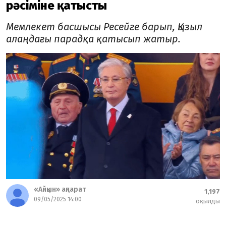
рәсіміне қатысты
Мемлекет басшысы Ресейге барып, Қызыл
алаңдағы парадқа қатысып жатыр.
«Айқын» ақпарат
1,197
09/05/2025 14:00
оқылды