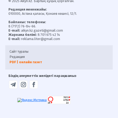
© 2025 Aikyn.kz. Барлық құқық қорғалған.
Редакция мекенжайы:
010000, Астана қаласы, Қонаев көшесі, 12/1.
Байланыс телефоны:
8 (7172) 76-84-66.
E-mail:
aikyn.kz.gazeti@gmail.com
Жарнама бөлімі:
8 701 675 42 14
E-mail:
reklama.liter@gmail.com
Сайт туралы
Редакция
PDF | онлайн газет
Біздің әлеуметтік желідегі парақшамыз