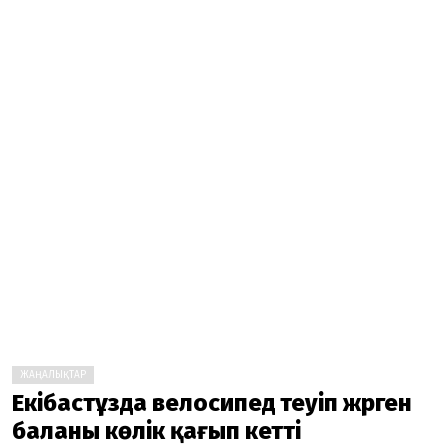
ЖАҢАЛЫҚТАР
Екібастұзда велосипед теуіп жүрген
баланы көлік қағып кетті