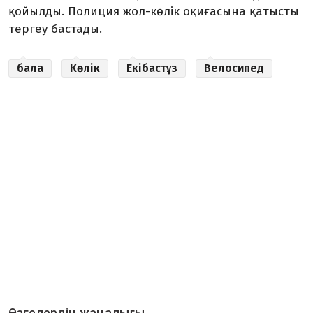
қойылды. Полиция жол-көлік оқиғасына қатысты
тергеу бастады.
бала
Көлік
Екібастұз
Велосипед