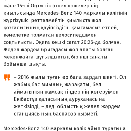
және 15-ші Оңтүстік өткел көшелерінің
қиылысында Mercedes-Benz 140 маркалы көлігінің
жүргізушісі реттелмейтін қиылыста жол
қозғалысының қауіпсіздігін қамтамасыз етпей,
кәмелетке толмаған велосипедшімен
соқтығысты. Оқиға кешкі сағат 20:26-да болған.
Жедел жәрдем бригадасы жол апаты болған
мекенжайға шұғылдықтың бірінші санаты
бойынша шықты.
– 2016 жылы туған ер бала зардап шекті. Ол
жабық бас миының жарақаты, бел
аймағының жұмсақ тіндерінің көгеруімен
Екібастұз қаласының ауруханасына
жеткізілді, – деді облыстық жедел жәрдем
станциясының баспасөз қызметі.
Mercedes-Benz 140 маркалы көлік айып тұрағына