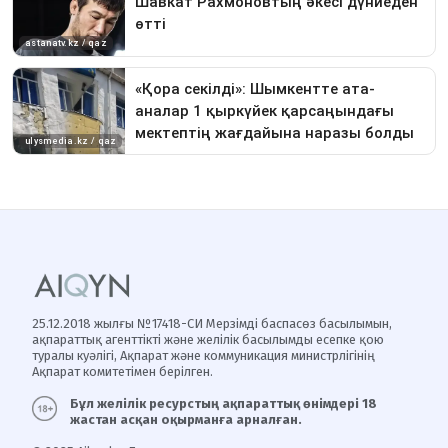
25.12.2018 жылғы №17418-СИ Мерзімді баспасөз басылымын,
ақпараттық агенттікті және желілік басылымды есепке қою
туралы куәлігі, Ақпарат және коммуникация министрлігінің
Ақпарат комитетімен берілген.
Бұл желілік ресурстың ақпараттық өнімдері 18
жастан асқан оқырманға арналған.