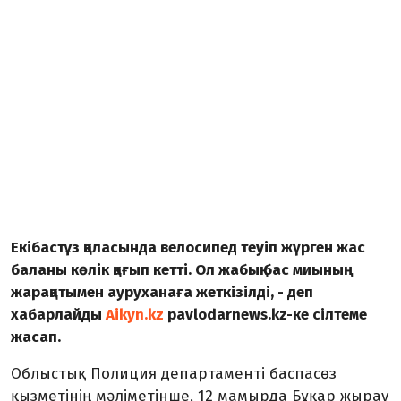
Екібастұз қаласында велосипед теуіп жүрген жас
баланы көлік қағып кетті. Ол жабық бас миының
жарақатымен ауруханаға жеткізілді, - деп
хабарлайды
Aikyn.kz
pavlodarnews.kz-ке сілтеме
жасап.
Облыстық Полиция департаменті баспасөз
қызметінің мәліметінше, 12 мамырда Бұқар жырау