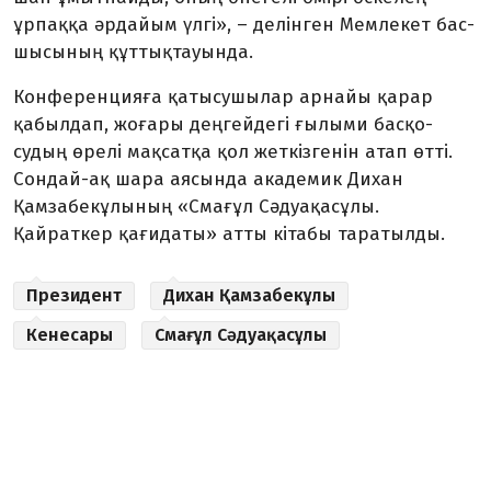
ұрпаққа әрдайым үлгі», – делінген Мемлекет бас­
ш­ы­сының құттықтауында.
Конференцияға қатысу­шы­лар арнайы қарар
қабылдап, ­жо­ғары деңгейдегі ғылыми бас­қо­
судың өрелі мақсатқа қол жет­­­­­кіз­генін атап өтті.
Сондай-ақ шара аясында академик Дихан
Қамзабекұлының «Смағұл Сә­дуа­қасұлы.
Қайраткер қағидаты» атты кітабы таратылды.
Президент
Дихан Қамзабекұлы
Кенесары
Смағұл Сә­дуақасұлы