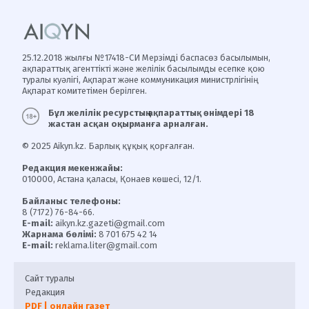
25.12.2018 жылғы №17418-СИ Мерзімді баспасөз басылымын,
ақпараттық агенттікті және желілік басылымды есепке қою
туралы куәлігі, Ақпарат және коммуникация министрлігінің
Ақпарат комитетімен берілген.
Бұл желілік ресурстың ақпараттық өнімдері 18
жастан асқан оқырманға арналған.
© 2025 Aikyn.kz. Барлық құқық қорғалған.
Редакция мекенжайы:
010000, Астана қаласы, Қонаев көшесі, 12/1.
Байланыс телефоны:
8 (7172) 76-84-66.
E-mail:
aikyn.kz.gazeti@gmail.com
Жарнама бөлімі:
8 701 675 42 14
E-mail:
reklama.liter@gmail.com
Сайт туралы
Редакция
PDF | онлайн газет