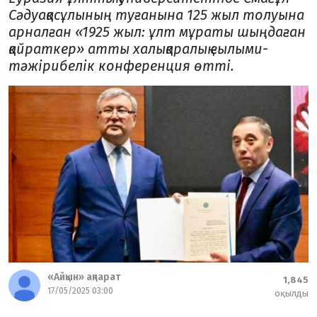
Сәдуақасұлының туғанына 125 жыл толуына
арналған «1925 жыл: ұлт мұраты шыңдаған
қайраткер» атты халықаралық ғылыми-
тәжірибелік конференция өтті.
«Айқын» ақпарат
1,845
17/05/2025 03:00
оқылды