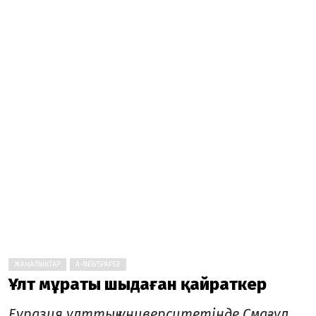
ЖАҢАЛЫҚТАР
A-NEWSPAPER
Ұлт мұраты шыңдаған қайраткер
Еуразия ұлттық университетінде Смағұл