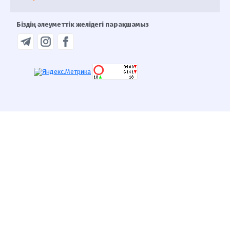
Біздің әлеуметтік желідегі парақшамыз