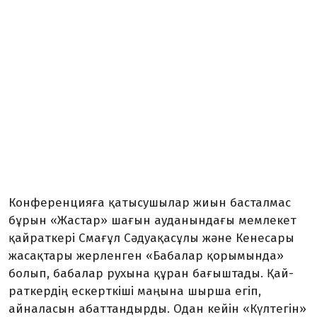
Конференцияға қаты­сушы­лар жиын басталмас
бұрын «Жас­тар» шағын ауданындағы мем­лекет
қайраткері Смағұл Сә­дуақасұлы және Кенесары
жа­сақ­тары жерленген «Бабалар қо­ры­мында»
болып, бабалар ру­хына құран бағыштады. Қай­
раткердің ескерткіші маңына шырша егіп,
айналасын абат­тан­дырды. Одан кейін «Күлтегін»