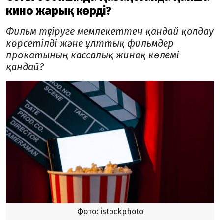
кино жарық көрді?
Фильм түсіруге мемлекеттен қандай қолдау
көрсетілді және ұлттық фильмдер
прокатының кассалық жинақ көлемі
қандай?
Фото: istockphoto