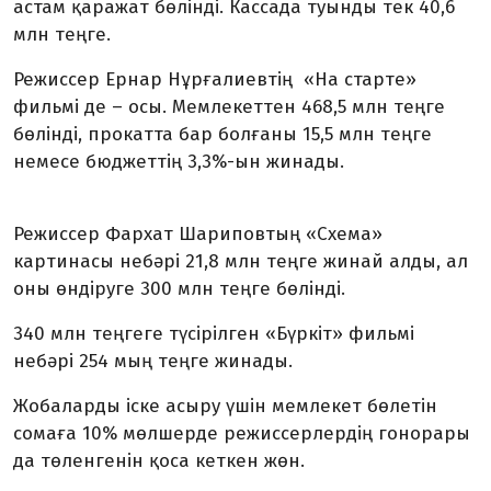
астам қаражат бөлінді. Кассада туынды тек 40,6
млн теңге.
Режиссер Ернар Нұрғалиевтің «На старте»
фильмі де – осы. Мемлекеттен 468,5 млн теңге
бөлінді, прокатта бар болғаны 15,5 млн теңге
немесе бюджеттің 3,3%-ын жинады.
Режиссер Фархат Шариповтың «Схема»
картинасы небәрі 21,8 млн теңге жинай алды, ал
оны өндіруге 300 млн теңге бөлінді.
340 млн теңгеге түсірілген «Бүркіт» фильмі
небәрі 254 мың теңге жинады.
Жобаларды іске асыру үшін мемлекет бөлетін
сомаға 10% мөлшерде режиссерлердің гонорары
да төленгенін қоса кеткен жөн.