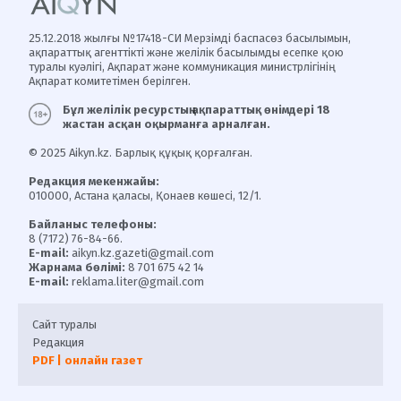
25.12.2018 жылғы №17418-СИ Мерзімді баспасөз басылымын,
ақпараттық агенттікті және желілік басылымды есепке қою
туралы куәлігі, Ақпарат және коммуникация министрлігінің
Ақпарат комитетімен берілген.
Бұл желілік ресурстың ақпараттық өнімдері 18
жастан асқан оқырманға арналған.
© 2025 Aikyn.kz. Барлық құқық қорғалған.
Редакция мекенжайы:
010000, Астана қаласы, Қонаев көшесі, 12/1.
Байланыс телефоны:
8 (7172) 76-84-66.
E-mail:
aikyn.kz.gazeti@gmail.com
Жарнама бөлімі:
8 701 675 42 14
E-mail:
reklama.liter@gmail.com
Сайт туралы
Редакция
PDF | онлайн газет