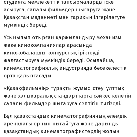
студияға мемлекеттік тапсырмаларды іске
асыруға, сапалы фильмдер шығаруға және
Қазақстан мәдениеті мен тарихын ілгерілетуге
мүмкіндік береді.
Ұсынылып отырған қаржыландыру механизмі
жеке кинокомпаниялар арасында
киножобаларды конкурстық іріктеуді
жалғастыруға мүмкіндік береді. Осылайша,
кинематографиялық индустрияда бәсекелестік
орта қалыптасады.
«Қазақфильмнің» тұрақты жұмыс істеуі ұлттық
және халықаралық стандарттарға сәйкес келетін
сапалы фильмдер шығаруға септігін тигізеді.
Бұл қазақстандық кинематографияның әлемдік
аренадағы орнын нығайтуға және дарынды
қазақстандық кинематографистердің жолын