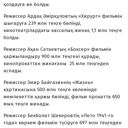
қолдауға ие болды.
Режиссер Ардақ Әмірқұловтың «Хирург» фильмін
шығаруға 239 млн теңге бөлінді,
кинотеатрлардағы кассалық жинақ 1,1 млн теңге
болды.
Режиссер Ақан Сатаевтың «Боксер» фильмін
қаржыландыру 900 млн теңгені құрады,
кинопрокаттан жинағаны 25 млн теңгеден
аспады.
Режиссер Эмир Байғазиннің «Жизнь»
картинасына 500 млн теңге көлемінде
мемлекеттік қаржы бөлінді, фильм прокатта 650
мың теңге жинады.
Режиссер Бекболат Шекеровтің «Лето 1941-го
года» көркем фильмін түсіруге 697 млн теңгеден