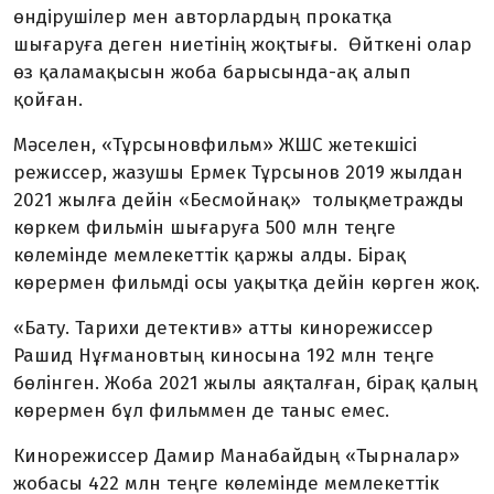
өндірушілер мен авторлардың прокатқа
шығаруға деген ниетінің жоқтығы. Өйткені олар
өз қаламақысын жоба барысында-ақ алып
қойған.
Мәселен, «Тұрсыновфильм» ЖШС жетекшісі
режиссер, жазушы Ермек Тұрсынов 2019 жылдан
2021 жылға дейін «Бесмойнақ» толықметражды
көркем фильмін шығаруға 500 млн теңге
көлемінде мемлекеттік қаржы алды. Бірақ
көрермен фильмді осы уақытқа дейін көрген жоқ.
«Бату. Тарихи детектив» атты кинорежиссер
Рашид Нұғмановтың киносына 192 млн теңге
бөлінген. Жоба 2021 жылы аяқталған, бірақ қалың
көрермен бұл фильммен де таныс емес.
Кинорежиссер Дамир Манабайдың «Тырналар»
жобасы 422 млн теңге көлемінде мемлекеттік