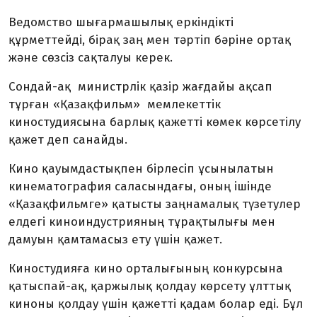
Ведомство шығармашылық еркіндікті
құрметтейді, бірақ заң мен тәртіп бәріне ортақ
және сөзсіз сақталуы керек.
Сондай-ақ министрлік қазір жағдайы ақсап
тұрған «Қазақфильм» мемлекеттік
киностудиясына барлық қажетті көмек көрсетілу
қажет деп санайды.
Кино қауымдастықпен бірлесіп ұсынылатын
кинематография саласындағы, оның ішінде
«Қазақфильмге» қатысты заңнамалық түзетулер
елдегі киноиндустрияның тұрақтылығы мен
дамуын қамтамасыз ету үшін қажет.
Киностудияға кино орталығының конкурсына
қатыспай-ақ, қаржылық қолдау көрсету ұлттық
киноны қолдау үшін қажетті қадам болар еді. Бұл