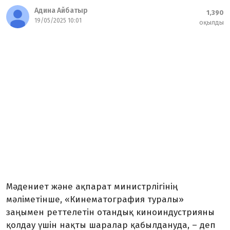
Адина Айбатыр
1,390
19/05/2025 10:01
оқылды
Мәдениет және ақпарат министрлігінің
мәліметінше, «Кинематография туралы»
заңымен реттелетін отандық киноиндустрияны
қолдау үшін нақты шаралар қабылдануда, – деп