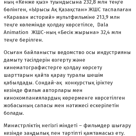
ның «Кенже қыз» туындысына 232,8 млн теңге
бөлінген, «Ырысы Ақ Қазақстан» ЖШС таспалаған
«Караван историй» мультфильміне 213,9 млн
теңге көлемінде қолдау көрсетілсе, Dala
Animation ЖШС-ның «Бесік жырына» 32,4 млн
теңге берілген.
Осыған байланысты ведомство осы индустрияны
дамыту тәсілдерін өзгерту және
кинематографистерге қолдау көрсету
шарттарын қайта қарау туралы шешім
қабылдады. Сондай-ақ конкурстық іріктеу
кезінде фильм авторлары мен
кинокомпаниялардың көрерменге көрсетілген
жобасының сапасы мен нәтижесі ескерілетін
болады.
Министрліктің негізгі міндеті – фильмдер шығару
кезінде заңдылық пен тәртіпті қамтамасыз ету.