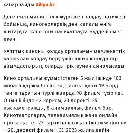
хабарлайды
Aikyn.kz
.
Дегенмен министрлік жүргізген талдау нәтижесі
бойынша, киногерлердің дені сапалы өнім
шығаруға және оны насихаттауға мүдделі емес
екен.
«Ұлттық киноны қолдау орталығы» мемлекеттік
қаржылай қолдау беру үшін ашық конкурстар
ұйымдастырып, оларды іріктеумен айналысады.
Кино орталығы жұмыс істеген 5 жыл ішінде 103
жобаға қаржы бөлінген, жалпы құны 19 млрд
теңге тұратын түрлі жанрда 98 фильм түсірілді.
Оның ішінде 42 көркем, 23 деректі, 25
қысқаметражды, 8 анимциялық фильм бар.
Кинотеатрларға, телевизиялық және онлайн
прокатқа тек 23 картина шыққан (көркем фильм
– 20, деректі фильм – 3). 2023 жылға дейін