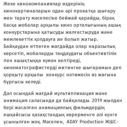
Жеке кинокомпаниялар өздерінің
кинокартиналарын одан әрі прокатқа шығару
мен тарату мәселесіне бейжай қарайды, бірақ
басқа жобалар арқылы кино орталығының ашық
конкурстарына қатысуды жалғастыруда және
мемлекеттік қолдауға ие болып жатыр.
Байқаудан өтпеген жағдайда олар наразылық
көрсетіп, жобаларды таңдаудағы объективтілік
пен ашықтыққа күмән келтіреді,
кинематографистерді митингке шығарамын деп
қорқыту арқылы конкурс нәтижесін өз жағына
бұрғысы келеді.
Дәл осындай жағдай мультипликация және
анимация саласында да байқалады. 2019 жылдан
бері жасалған анимациялық фильмдердің
ешқайсысы қазақстандық көрерменге әлі күнге
ұсынылған жоқ. Мәселен, ADAY Production ЖШС-