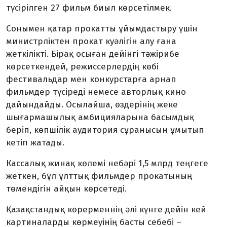
түсірілген 27 фильм биыл көрсетілмек.
Сонымен қатар прокатты ұйымдастыру үшін
министрліктен прокат куәлігін алу ғана
жеткілікті. Бірақ осыған дейінгі тәжірибе
көрсеткендей, режиссерлердің көбі
фестивальдар мен конкурстарға арнап
фильмдер түсіреді немесе авторлық кино
дайындайды. Осылайша, өздерінің жеке
шығармашылық амбицияларына басымдық
беріп, көпшілік аудитория сұранысын ұмытып
кетіп жатады.
Кассалық жинақ көлемі небәрі 1,5 млрд теңгеге
жеткен, бұл ұлттық фильмдер прокатының
төмендігін айқын көрсетеді.
Қазақстандық көрерменнің әлі күнге дейін кей
картиналарды көрмеуінің басты себебі –