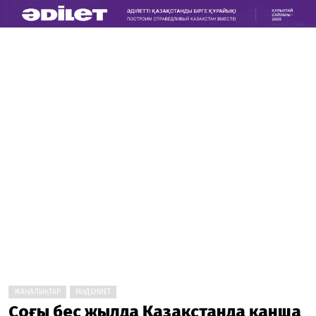
ЖАҢАЛЫҚТАР
МӘДЕНИЕТ
Соңғы бес жылда Қазақстанда қанша