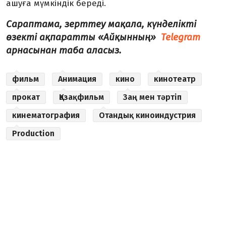
ашуға мүмкіндік береді.
Сараптама, зерттеу мақала, күнделікті
өзекті ақпаратты «Айқынның»
Telegram
арнасынан таба аласыз.
фильм
Анимация
кино
кинотеатр
прокат
Қазақфильм
Заң мен тәртіп
кинематография
Отандық киноиндустрия
Production