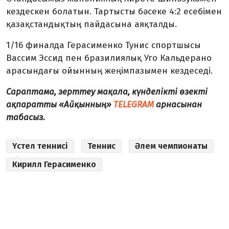
кездескен болатын. Тартысты бәсеке 4:2 есебімен
қазақстандықтың пайдасына аяқталды.
1/16 финалда Герасименко Тунис спортшысы
Вассим Эссид пен бразилиялық Уго Кальдерано
арасындағы ойынның жеңімпазымен кездеседі.
Сараптама, зерттеу мақала, күнделікті өзекті
ақпаратты «Айқынның»
TELEGRAM
арнасынан
табасыз.
Үстел теннисі
Теннис
Әлем чемпионаты
Кирилл Герасименко