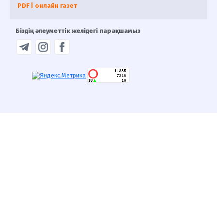
PDF | онлайн газет
Біздің әлеуметтік желідегі парақшамыз