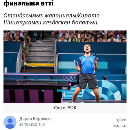
финалына өтті
Отандасымыз жапониялық Хирото
Шинозукамен кездескен болатын.
Фото: ҰОК
Дария Берікқызы
1,020
20/05/2025 17:41
оқылды