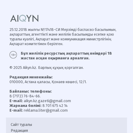
25.12.2018 жылғы №17418-СИ Мерзімді баспасөз басылымын,
ақпараттық агенттікті және желілік басылымды есепке қою
туралы куәлігі, Ақпарат және коммуникация министрлігінің
Ақпарат комитетімен берілген.
Бұл желілік ресурстың ақпараттық өнімдері 18
жастан асқан оқырманға арналған.
© 2025 Aikyn.kz. Барлық құқық қорғалған.
Редакция мекенжайы:
010000, Астана қаласы, Қонаев көшесі, 12/1.
Байланыс телефоны:
8 (7172) 76-84-66.
E-mail:
aikyn.kz.gazeti@gmail.com
Жарнама бөлімі:
8 701 675 42 14
E-mail:
reklama.liter@gmail.com
Сайт туралы
Редакция