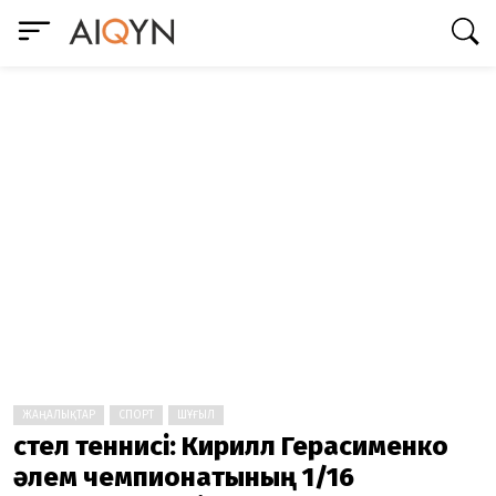
ЖАҢАЛЫҚТАР
СПОРТ
ШҰҒЫЛ
Үстел теннисі: Кирилл Герасименко
әлем чемпионатының 1/16