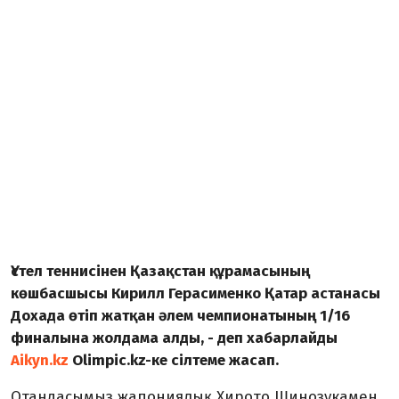
Үстел теннисінен Қазақстан құрамасының
көшбасшысы Кирилл Герасименко Қатар астанасы
Дохада өтіп жатқан әлем чемпионатының 1/16
финалына жолдама алды, - деп хабарлайды
Aikyn.kz
Olimpic.kz-ке сілтеме жасап.
Отандасымыз жапониялық Хирото Шинозукамен