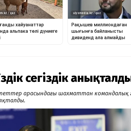
Үздік сегіздік анықталд
теттер арасындағы шахматтан командалық 
яқталды.