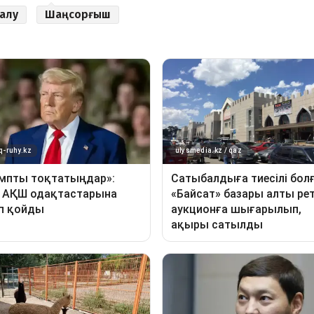
 алу
Шаңсорғыш