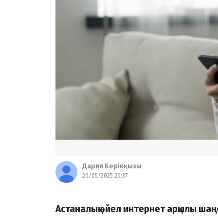
Дария Берікқызы
20/05/2025 20:37
Астаналық әйел интернет арқылы шаң