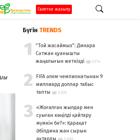
Газетке жазылу
Бүгін
TRENDS
"Той жасаймыз": Динара
Сәтжан қуанышты
жаңалығын жеткізді
3,114
ушы
FIFA әлем чемпионатынан 9
миллиард доллар табыс
тапты
2,033
«Жоғалған жылдар мен
суыған көңілді қайтару
мүмкін бе?»: Қарақат
Әбілдина жан сырын
ақтарды
1,690