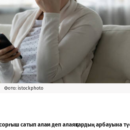
Фото: istockphoto
сорғыш сатып алам деп алаяқтардың арбауына тү