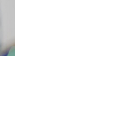
53
оқылды