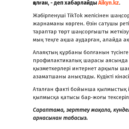
қалған, - деп хабарлайды
Aikyn.kz
.
Жәбірленуші TikTok желісінен шаң
жарнаманы көрген. Өзін сатушы рет
тараптар төрт шаңсорғышты жеткізум
мың теңге ақша аударған, алайда а
Алаяқтың құрбаны болғанын түсінген 
профилактикалық шарасы аясында
қызметкерлері интернет арқылы ша
азаматшаны анықтады. Күдікті кінә
Аталған факті бойынша қылмыстық іс т
қылмысқа қатысы бар-жоғы тексеріл
Сараптама, зерттеу мақала, күнд
арнасынан табасыз.