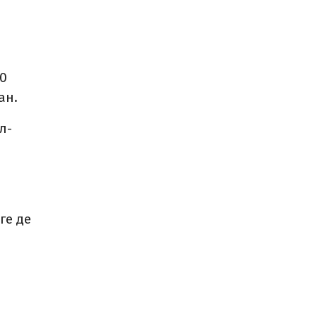
00
ан.
л-
ге де