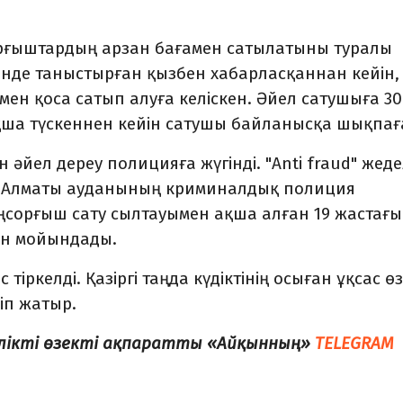
сорғыштардың арзан бағамен сатылатыны туралы
інде таныстырған қызбен хабарласқаннан кейін,
ен қоса сатып алуға келіскен. Әйел сатушыға 3
қша түскеннен кейін сатушы байланысқа шықпағ
әйел дереу полицияға жүгінді. "Anti fraud" жеде
 Алматы ауданының криминалдық полиция
ңсорғыш сату сылтауымен ақша алған 19 жастағы
сін мойындады.
іркелді. Қазіргі таңда күдіктінің осыған ұқсас өз
іп жатыр.
елікті өзекті ақпаратты «Айқынның»
TELEGRAM