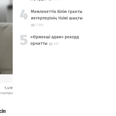
Мемлекеттік білім гранты
иегерлерінің тізімі шықты
1,366
«Өрмекші адам» рекорд
орнатты
697
1,419
оқылды
сіп