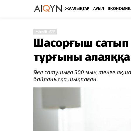
ЖАҢАЛЫҚТАР
АУЫЛ
ЭКОНОМИК
ЖАҢАЛЫҚТАР
Шаңсорғыш сатып
тұрғыны алаяққа
Әйел сатушыға 300 мың теңге ақш
байланысқа шықпаған.