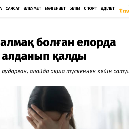
А
САЯСАТ
ӘЛЕУМЕТ
МӘДЕНИЕТ
БІЛІМ
СПОРТ
ӘДІЛЕТ
 алмақ болған елорда
 алданып қалды
а аударған, алайда ақша түскеннен кейін сат