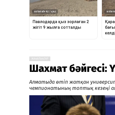
ЖАҢАЛЫҚТАР
Шахмат бәйгесі: 
Алматыда өтіп жатқан универси
чемпионатының топтық кезеңі а