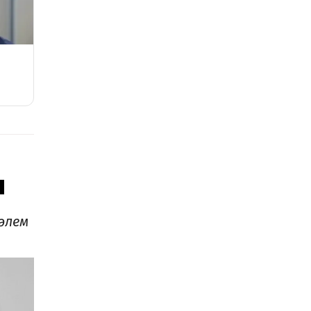
ы
әлем