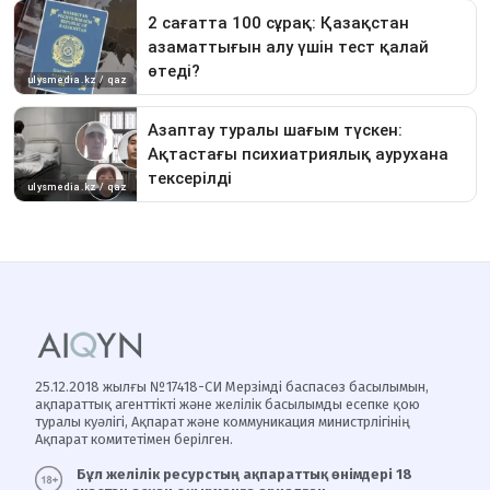
25.12.2018 жылғы №17418-СИ Мерзімді баспасөз басылымын,
ақпараттық агенттікті және желілік басылымды есепке қою
туралы куәлігі, Ақпарат және коммуникация министрлігінің
Ақпарат комитетімен берілген.
Бұл желілік ресурстың ақпараттық өнімдері 18