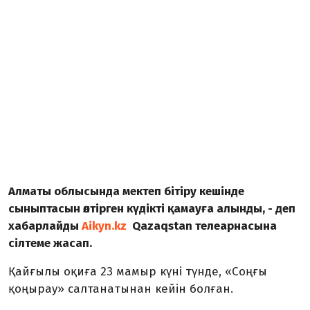
Алматы облысында мектеп бітіру кешінде
сыныптасын өлтірген күдікті қамауға алынды, - деп
хабарлайды
Aikyn.kz
Qazaqstan телеарнасына
сілтеме жасап.
Қайғылы оқиға 23 мамыр күні түнде, «Соңғы
қоңырау» салтанатынан кейін болған.