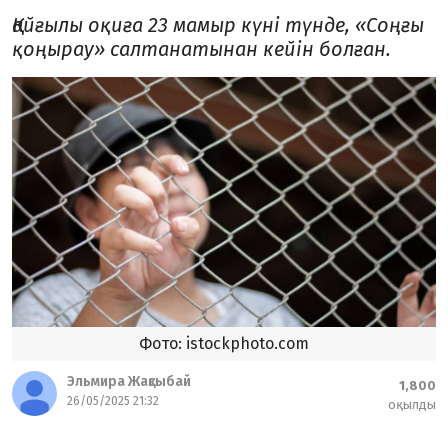
Қайғылы оқиға 23 мамыр күні түнде, «Соңғы
қоңырау» салтанатынан кейін болған.
Фото: istockphoto.com
Эльмира Жақсыбай
1,800
26/05/2025 21:32
оқылды