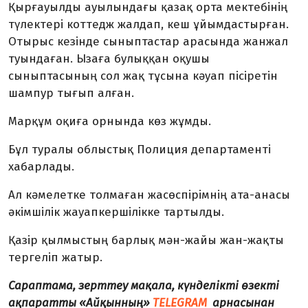
Қырғауылды ауылындағы қазақ орта мектебінің
түлектері коттедж жалдап, кеш ұйымдастырған.
Отырыс кезінде сыныптастар арасында жанжал
туындаған. Ызаға булыққан оқушы
сыныптасының сол жақ тұсына кәуап пісіретін
шампур тығып алған.
Марқұм оқиға орнында көз жұмды.
Бұл туралы облыстық Полиция департаменті
хабарлады.
Ал кәмелетке толмаған жасөспірімнің ата-анасы
әкімшілік жауапкершілікке тартылды.
Қазір қылмыстың барлық мән-жайы жан-жақты
тергеліп жатыр.
Сараптама, зерттеу мақала, күнделікті өзекті
ақпаратты «Айқынның»
TELEGRAM
арнасынан