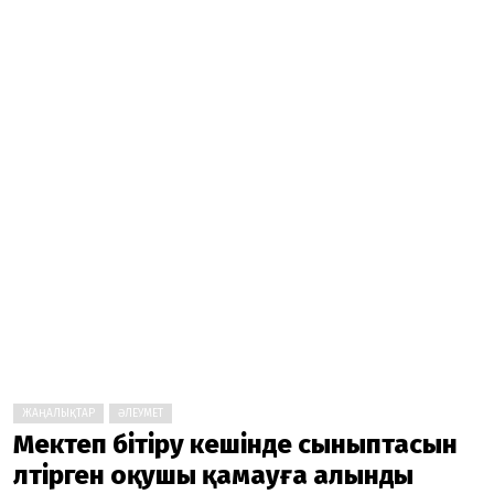
ЖАҢАЛЫҚТАР
ӘЛЕУМЕТ
Мектеп бітіру кешінде сыныптасын
өлтірген оқушы қамауға алынды