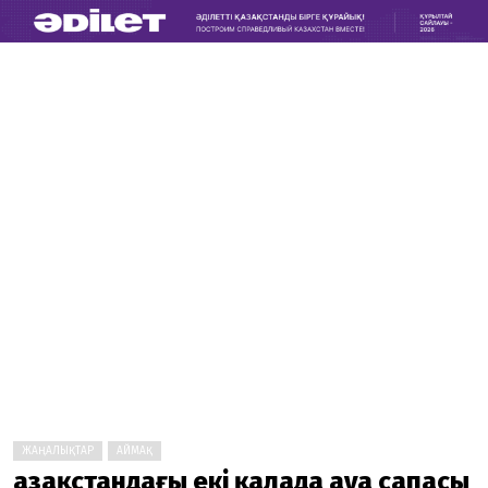
ЖАҢАЛЫҚТАР
АЙМАҚ
Қазақстандағы екі қалада ауа сапасы