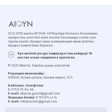
25.12.2018 жылғы №17418-СИ Мерзімді баспасөз басылымын,
ақпараттық агенттікті және желілік басылымды есепке қою
туралы куәлігі, Ақпарат және коммуникация министрлігінің
Ақпарат комитетімен берілген.
Бұл желілік ресурстың ақпараттық өнімдері 18
жастан асқан оқырманға арналған.
© 2025 Aikyn.kz. Барлық құқық қорғалған.
Редакция мекенжайы:
010000, Астана қаласы, Қонаев көшесі, 12/1.
Байланыс телефоны:
8 (7172) 76-84-66.
E-mail:
aikyn.kz.gazeti@gmail.com
Жарнама бөлімі:
8 701 675 42 14
E-mail:
reklama.liter@gmail.com