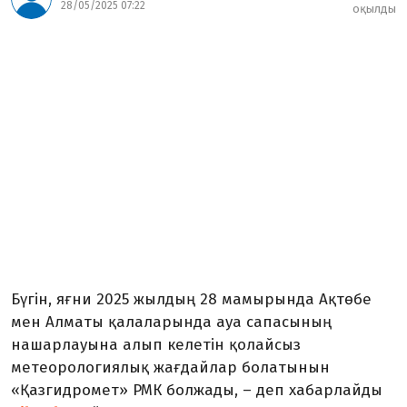
28/05/2025 07:22
оқылды
Бүгін, яғни 2025 жылдың 28 мамырында Ақтөбе
мен Алматы қалаларында ауа сапасының
нашарлауына алып келетін қолайсыз
метеорологиялық жағдайлар болатынын
«Қазгидромет» РМК болжады, – деп хабарлайды