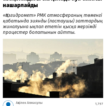
нашарлайды
«Қазгидромет» РМК атмосфераның төменгі
қабатында зиянды (ластаушы) заттардың
жиналуына ықпал ететін қысқа мерзімді
процестер болатынын айтты.
Ақтілек Алмасұлы
1,797