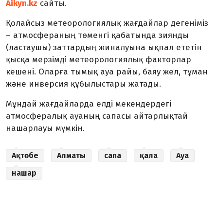
Aikyn.kz
сайты.
Қолайсыз метеорологиялық жағдайлар дегеніміз
– атмосфераның төменгі қабатында зиянды
(ластаушы) заттардың жиналуына ықпал ететін
қысқа мерзімді метеорологиялық факторлар
кешені. Оларға тымық ауа райы, баяу жел, тұман
және инверсия құбылыстары жатады.
Мұндай жағдайларда елді мекендердегі
атмосфералық ауаның сапасы айтарлықтай
нашарлауы мүмкін.
Ақтөбе
Алматы
сапа
қала
Ауа
нашар