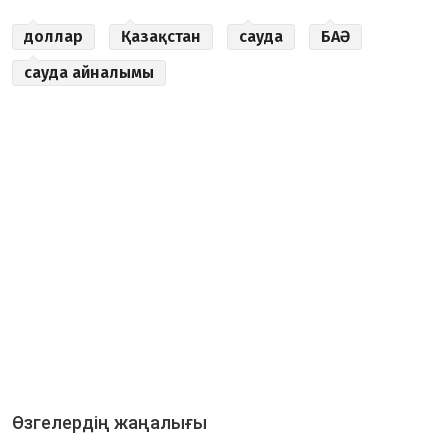
доллар
Қазақстан
сауда
БАӘ
сауда айналымы