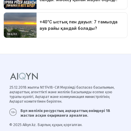
25.12.2018 жылғы №17418-СИ Мерзімді баспасөз басылымын,
ақпараттық агенттікті және желілік басылымды есепке қою
туралы куәлігі, Ақпарат және коммуникация министрлігінің
Ақпарат комитетімен берілген.
Бұл желілік ресурстың ақпараттық өнімдері 18
жастан асқан оқырманға арналған.
© 2025 Aikyn.kz. Барлық құқық қорғалған.