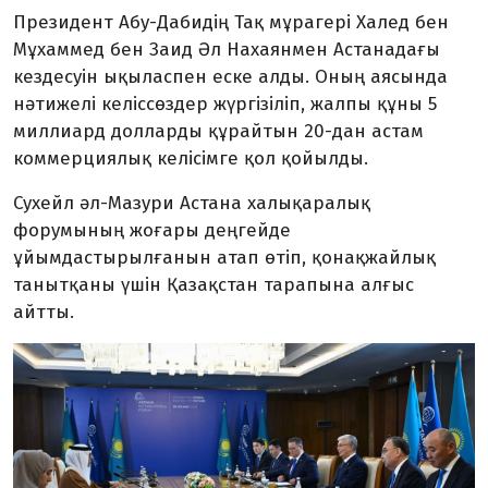
Президент Абу-Дабидің Тақ мұрагері Халед бен
Мұхаммед бен Заид Әл Нахаянмен Астанадағы
кездесуін ықыласпен еске алды. Оның аясында
нәтижелі келіссөздер жүргізіліп, жалпы құны 5
миллиард долларды құрайтын 20-дан астам
коммерциялық келісімге қол қойылды.
Сухейл әл-Мазури Астана халықаралық
форумының жоғары деңгейде
ұйымдастырылғанын атап өтіп, қонақжайлық
танытқаны үшін Қазақстан тарапына алғыс
айтты.