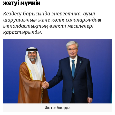
жетуі мүмкін
Кездесу барысында энергетика, ауыл
шаруашылығы және көлік салаларындағы
ықпалдастықтың өзекті мәселелері
қарастырылды.
Фото: Ақорда