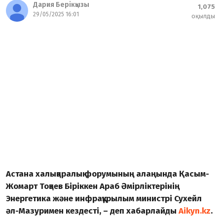
Дария Берікқызы
1,075
29/05/2025 16:01
оқылды
Астана халықаралық форумының алаңында Қасым-
Жомарт Тоқаев Біріккен Араб Әмірліктерінің
Энергетика және инфрақұрылым министрі Сухейл
әл-Мазуримен кездесті, – деп хабарлайды
Aikyn.kz
.