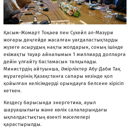
Қасым-Жомарт Тоқаев пен Сухейл әл-Мазури
жоғары деңгейде жасалған уағдаластықтарды
жүзеге асырудың нақты жолдарын, соның ішінде
екіжақты тауар айналымын 1 миллиард долларға
дейін ұлғайту бастамасын талқылады.
Министрдің айтуынша, Әмірліктер Абу-Даби Тақ
мұрагерінің Қазақстанға сапары кезінде қол
қойылған келісімдерді орындауға белсене кірісіп
кеткен.
Кездесу барысында энергетика, ауыл
шаруашылығы және көлік салаларындағы
ықпалдастықтың өзекті мәселелері
қарастырылды.