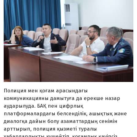
Полиция мен қоғам арасындағы
коммуникацияны дамытуға да ерекше назар
аударылуда. БАҚ пен цифрлық
платформалардағы белсенділік, ашықтық және
диалогқа дайын болу азаматтардың сенімін
арттырып, полиция қызметі туралы
хабардарлықты күшейтіп, қоғамдық қауіпсіз