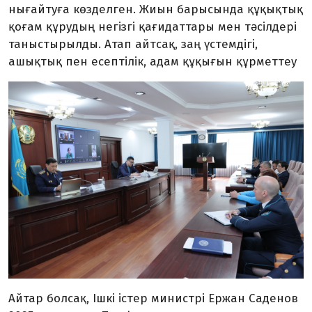
нығайтуға көзделген. Жиын барысында құқықтық
қоғам құрудың негізгі қағидаттары мен тәсілдері
таныстырылды. Атап айтсақ, заң үстемдігі,
ашықтық пен есептілік, адам құқығын құрметтеу
Айтар болсақ, Ішкі істер министрі Ержан Саденов