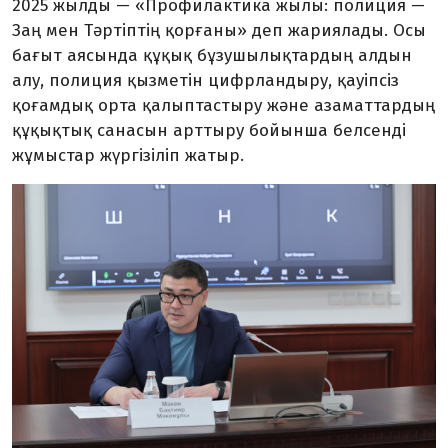
2025 жылды — «Профилактика жылы: полиция —
Заң мен Тәртіптің қорғаны» деп жариялады. Осы
бағыт аясында құқық бұзушылықтардың алдын
алу, полиция қызметін цифрландыру, қауіпсіз
қоғамдық орта қалыптастыру және азаматтардың
құқықтық санасын арттыру бойынша белсенді
жұмыстар жүргізіліп жатыр.