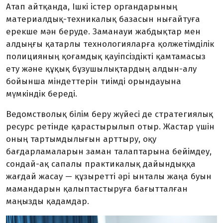
Атап айтқанда, Ішкі істер органдарының
материалдық-техникалық базасын нығайтуға
ерекше мән беруде. Заманауи жабдықтар мен
алдыңғы қатарлы технологияларға қолжетімділік
полицияның қоғамдық қауіпсіздікті қамтамасыз
ету және құқық бұзушылықтардың алдын-алу
бойынша міндеттерін тиімді орындауына
мүмкіндік береді.
Ведомстволық білім беру жүйесі де стратегиялық
ресурс ретінде қарастырылып отыр. Жастар үшін
оның тартымдылығын арттыру, оқу
бағдарламаларын заман талаптарына бейімдеу,
сондай-ақ сапалы практикалық дайындыққа
жағдай жасау — құзыретті әрі ынталы жаңа буын
мамандарын қалыптастыруға бағытталған
маңызды қадамдар.