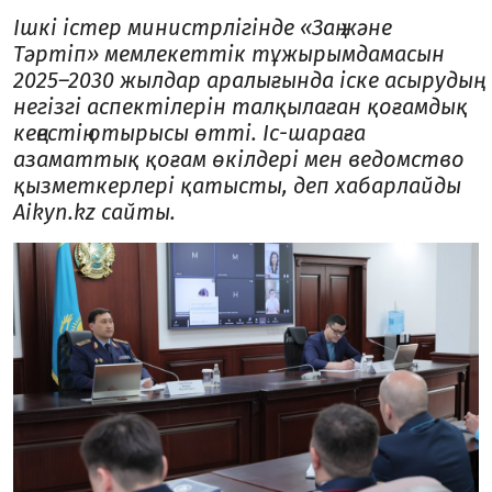
Ішкі істер министрлігінде «Заң және
Тәртіп» мемлекеттік тұжырымдамасын
2025–2030 жылдар аралығында іске асырудың
негізгі аспектілерін талқылаған қоғамдық
кеңестің отырысы өтті. Іс-шараға
азаматтық қоғам өкілдері мен ведомство
қызметкерлері қатысты, деп хабарлайды
Аikyn.kz сайты.