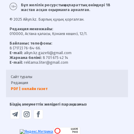
Бұл желілік ресурстың ақпараттық өнімдері 18
жастан асқан оқырманға арналған.
© 2025 Aikyn.kz. Барлық құқық қорғалған.
Редакция мекенжайы:
010000, Астана қаласы, Қонаев көшесі, 12/1.
Байланыс телефоны:
8 (7172) 76-84-66.
E-mail:
aikyn.kz.gazeti@gmail.com
Жарнама бөлімі:
8 701 675 42 14
E-mail:
reklama.liter@gmail.com
Сайт туралы
Редакция
PDF | онлайн газет
Біздің әлеуметтік желідегі парақшамыз