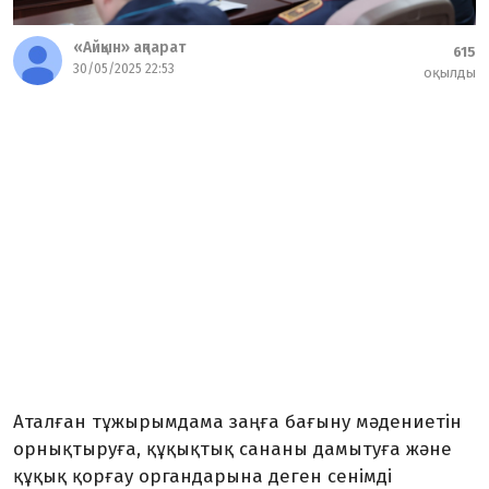
«Айқын» ақпарат
615
30/05/2025 22:53
оқылды
Аталған тұжырымдама заңға бағыну мәдениетін
орнықтыруға, құқықтық сананы дамытуға және
құқық қорғау органдарына деген сенімді