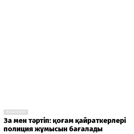
ЖАҢАЛЫҚТАР
Заң мен тәртіп: қоғам қайраткерлері
полиция жұмысын бағалады