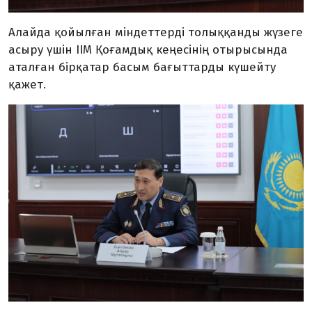
Алайда қойылған міндеттерді толыққанды жүзеге
асыру үшін ІІМ Қоғамдық кеңесінің отырысында
аталған бірқатар басым бағыттарды күшейту
қажет.