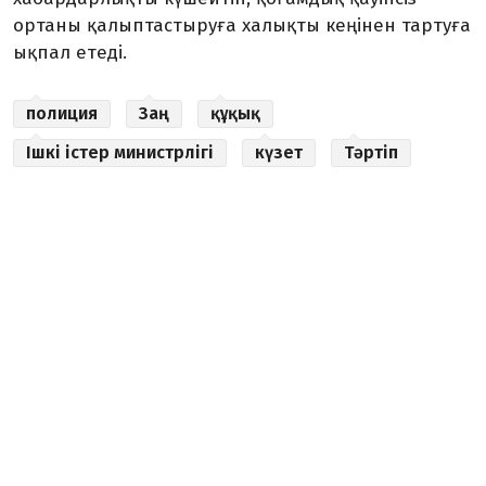
ортаны қалыптастыруға халықты кеңінен тартуға
ықпал етеді.
полиция
Заң
құқық
Ішкі істер министрлігі
күзет
Тәртіп