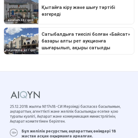
25.12.2018 жылғы №17418-СИ Мерзімді баспасөз басылымын,
ақпараттық агенттікті және желілік басылымды есепке қою
туралы куәлігі, Ақпарат және коммуникация министрлігінің
Ақпарат комитетімен берілген.
Бұл желілік ресурстың ақпараттық өнімдері 18
жастан асқан оқырманға арналған.