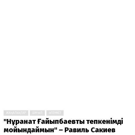
ЖАҢАЛЫҚТАР
ШҰҒЫЛ
ӘЛЕУМЕТ
"Нұрқанат Ғайыпбаевты тепкенімді
мойындаймын" – Равиль Сакиев