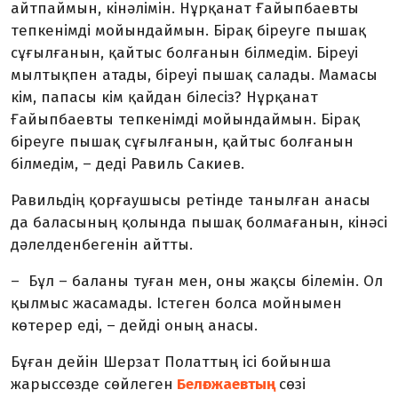
айтпаймын, кінәлімін. Нұрқанат Ғайыпбаевты
тепкенімді мойындаймын. Бірақ біреуге пышақ
сұғылғанын, қайтыс болғанын білмедім. Біреуі
мылтықпен атады, біреуі пышақ салады. Мамасы
кім, папасы кім қайдан білесіз? Нұрқанат
Ғайыпбаевты тепкенімді мойындаймын. Бірақ
біреуге пышақ сұғылғанын, қайтыс болғанын
білмедім, – деді Равиль Сакиев.
Равильдің қорғаушысы ретінде танылған анасы
да баласының қолында пышақ болмағанын, кінәсі
дәлелденбегенін айтты.
– Бұл – баланы туған мен, оны жақсы білемін. Ол
қылмыс жасамады. Істеген болса мойнымен
көтерер еді, – дейді оның анасы.
Бұған дейін Шерзат Полаттың ісі бойынша
жарыссөзде сөйлеген
Белғожаевтың
сөзі