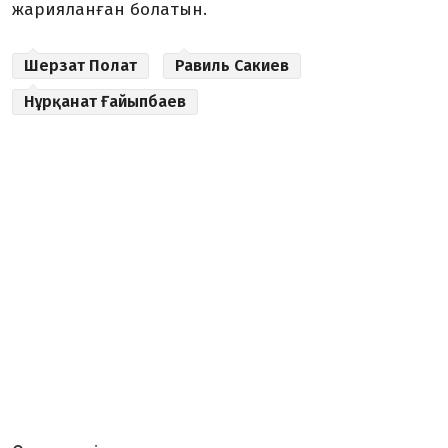
жарияланған болатын.
Шерзат Полат
Равиль Сакиев
Нұрқанат Ғайыпбаев