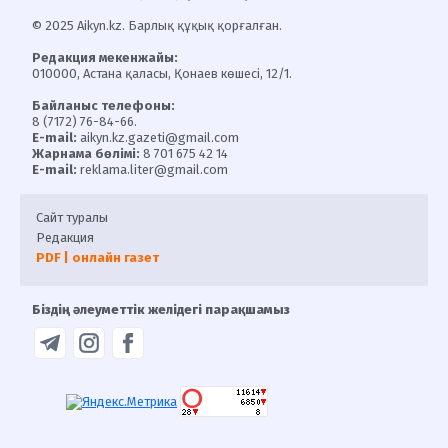
© 2025 Aikyn.kz. Барлық құқық қорғалған.
Редакция мекенжайы:
010000, Астана қаласы, Қонаев көшесі, 12/1.
Байланыс телефоны:
8 (7172) 76-84-66.
E-mail:
aikyn.kz.gazeti@gmail.com
Жарнама бөлімі:
8 701 675 42 14
E-mail:
reklama.liter@gmail.com
Сайт туралы
Редакция
PDF | онлайн газет
Біздің әлеуметтік желідегі парақшамыз