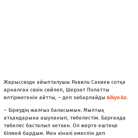
Жарыссөзде айыпталушы Равиль Сакиев сотқа
арналған сөзін сөйлеп, Шерзат Полатты
өлтірмегенін айтты, – деп хабарлайды
Аikyn.kz.
– Біреудің жалғыз баласымын. Мылтық
атқандарына ашуланып, төбелестім. Барғанда
төбелес басталып кеткен. Ол жерге ештеңе
білмей бардым. Мен кінәлі емеспін деп