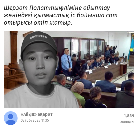
Шерзат Полаттың өліміне айыптау
жөніндегі қылмыстық іс бойынша сот
отырысы өтіп жатыр.
«Айқын» ақпарат
1,839
03/06/2025 11:35
оқылды