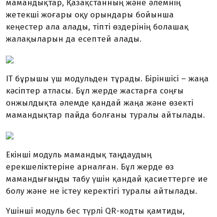
мамандықтар, Қазақстанның және әлемнің
жетекші жоғары оқу орындары бойынша
кеңестер ала алады, тіпті өздерінің болашақ
жалақыларын да есептей алады.
IT бұрышы үш модульден тұрады. Біріншісі – жаңа
кәсіптер атласы. Бұл жерде жастарға соңғы
онжылдықта әлемде қандай жаңа және өзекті
мамандықтар пайда болғаны туралы айтылады.
Екінші модуль мамандық таңдаудың
ерекшеліктеріне арналған. Бұл жерде өз
мамандығыңды табу үшін қандай қасиеттерге ие
болу және не істеу керектігі туралы айтылады.
Үшінші модуль бес түрлі QR-кодты қамтиды,