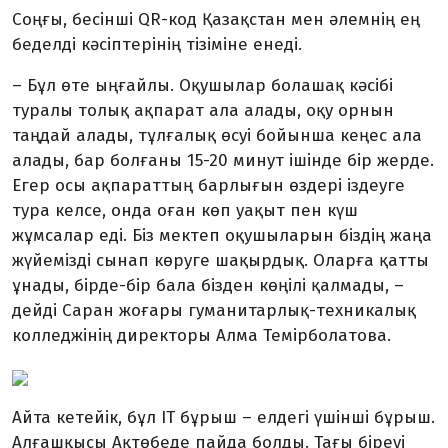
Соңғы, бесінші QR-код Қазақстан мен әлемнің ең
беделді кәсіптерінің тізіміне енеді.
– Бұл өте ыңғайлы. Оқушылар болашақ кәсібі
туралы толық ақпарат ала алады, оқу орнын
таңдай алады, тұлғалық өсуі бойынша кеңес ала
алады, бар болғаны 15-20 минут ішінде бір жерде.
Егер осы ақпараттың барлығын өздері іздеуге
тура келсе, онда оған көп уақыт пен күш
жұмсалар еді. Біз мектеп оқушыларын біздің жаңа
жүйемізді сынап көруге шақырдық. Оларға қатты
ұнады, бірде-бір бала бізден көңілі қалмады, –
дейді Саран жоғары гуманитарлық-техникалық
колледжінің директоры Алма Темірболатова.
Айта кетейік, бұл ІТ бұрыш – елдегі үшінші бұрыш.
Алғашқысы Ақтөбеде пайда болды. Тағы біреуі