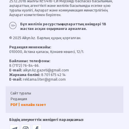
25.12.2018 жылғы №17418-СИ Мерзімді баспасөз басылымын,
ақпараттық агенттікті және желілік басылымды есепке қою
туралы куәлігі, Ақпарат және коммуникация министрлігінің
Ақпарат комитетімен берілген.
Бұл желілік ресурстың ақпараттық өнімдері 18
жастан асқан оқырманға арналған.
© 2025 Aikyn.kz. Барлық құқық қорғалған.
Редакция мекенжайы:
010000, Астана қаласы, Қонаев көшесі, 12/1.
Байланыс телефоны:
8 (7172) 76-84-66.
E-mail:
aikyn.kz.gazeti@gmail.com
Жарнама бөлімі:
8 701 675 42 14
E-mail:
reklama.liter@gmail.com
Сайт туралы
Редакция
PDF | онлайн газет
Біздің әлеуметтік желідегі парақшамыз