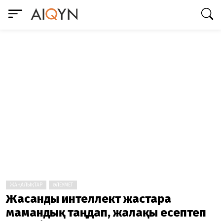
ЖАҢАЛЫҚТАР
ӘЛЕУМЕТ
Жасанды интеллект жастарға
мамандық таңдап, жалақы есептеп