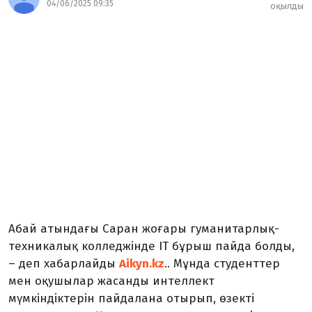
04/06/2025 09:35
оқылды
Абай атындағы Саран жоғары гуманитарлық-
техникалық колледжінде IT бұрыш пайда болды,
– деп хабарлайды
Aikyn.kz
.. Мұнда студенттер
мен оқушылар жасанды интеллект
мүмкіндіктерін пайдалана отырып, өзекті