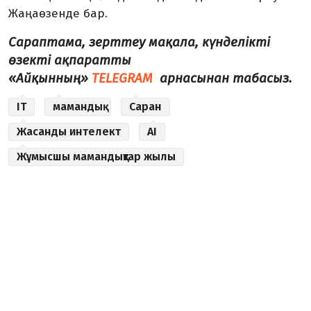
Жаңаөзенде бар.
Сараптама, зерттеу мақала, күнделікті
өзекті ақпаратты
«Айқынның»
TELEGRAM
арнасынан табасыз.
IT
мамандық
Саран
Жасанды интелект
AI
Жұмысшы мамандықтар жылы