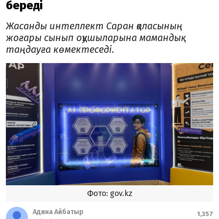
береді
Жасанды интеллект Саран қаласының
жоғары сынып оқушыларына мамандық
таңдауға көмектеседі.
Фото: gov.kz
Адина Айбатыр
1,357