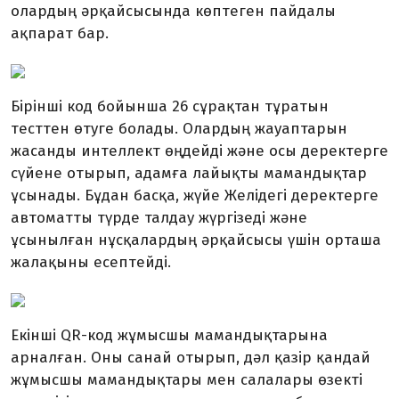
олардың әрқайсысында көптеген пайдалы
ақпарат бар.
Бірінші код бойынша 26 сұрақтан тұратын
тесттен өтуге болады. Олардың жауаптарын
жасанды интеллект өңдейді және осы деректерге
сүйене отырып, адамға лайықты мамандықтар
ұсынады. Бұдан басқа, жүйе Желідегі деректерге
автоматты түрде талдау жүргізеді және
ұсынылған нұсқалардың әрқайсысы үшін орташа
жалақыны есептейді.
Екінші QR-код жұмысшы мамандықтарына
арналған. Оны санай отырып, дәл қазір қандай
жұмысшы мамандықтары мен салалары өзекті