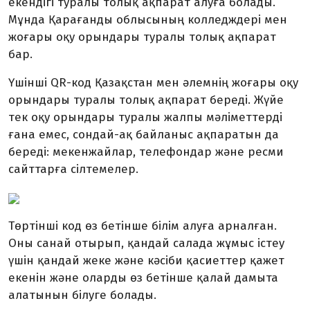
екендігі туралы толық ақпарат алуға болады.
Мұнда Қарағанды облысының колледждері мен
жоғары оқу орындары туралы толық ақпарат
бар.
Үшінші QR-код Қазақстан мен әлемнің жоғары оқу
орындары туралы толық ақпарат береді. Жүйе
тек оқу орындары туралы жалпы мәліметтерді
ғана емес, сондай-ақ байланыс ақпаратын да
береді: мекенжайлар, телефондар және ресми
сайттарға сілтемелер.
Төртінші код өз бетінше білім алуға арналған.
Оны санай отырып, қандай салада жұмыс істеу
үшін қандай жеке және кәсіби қасиеттер қажет
екенін және оларды өз бетінше қалай дамыта
алатынын білуге болады.