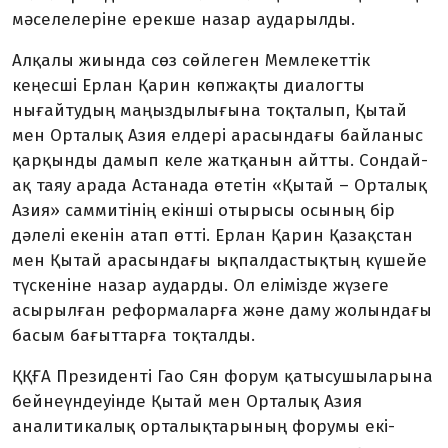
мәселелеріне ерекше назар аударылды.
Алқалы жиында сөз сөйлеген Мемлекеттік
кеңесші Ерлан Қарин көпжақты диалогты
нығайтудың маңыздылығына тоқталып, Қытай
мен Орталық Азия елдері арасындағы байланыс
қарқынды дамып келе жатқанын айтты. Сондай-
ақ таяу арада Астанада өтетін «Қы­тай – Орталық
Азия» саммитінің екінші отырысы осының бір
дәлелі екенін атап өтті. Ерлан Қарин Қазақстан
мен Қытай арасындағы ықпалдас­тықтың күшейе
түскеніне назар аударды. Ол елімізде жүзеге
асырыл­ған реформаларға және даму жо­лындағы
басым бағыттарға тоқталды.
ҚҚҒА Президенті Гао Сян форум қатысушыларына
бей­неүндеуінде Қытай мен Ор­талық Азия
аналитикалық орта­лықтарының форумы екі­