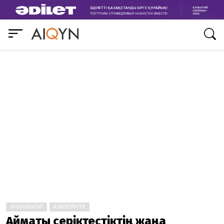
ЖАҢАЛЫҚТАР
A-NEWSPAPER
Аймақтық серіктестіктің жаңа