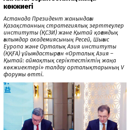
көкжиегі
Астанада Президент жанындағы
Қазақстанның стратегиялық зерттеулер
институты (ҚСЗИ) және Қытай қоғамдық
ғылымдар академиясының Ресей, Шығыс
Еуропа және Орталық Азия институты
(ҚҚҒА) ұйымдастырған «Орталық Азия –
Қытай: аймақтық серіктестіктің жаңа
көкжиектері» талдау орталықтарының V
форумы өтті.