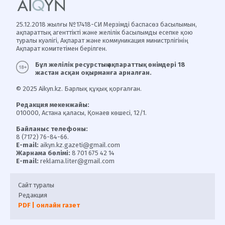
25.12.2018 жылғы №17418-СИ Мерзімді баспасөз басылымын,
ақпараттық агенттікті және желілік басылымды есепке қою
туралы куәлігі, Ақпарат және коммуникация министрлігінің
Ақпарат комитетімен берілген.
Бұл желілік ресурстың ақпараттық өнімдері 18
жастан асқан оқырманға арналған.
© 2025 Aikyn.kz. Барлық құқық қорғалған.
Редакция мекенжайы:
010000, Астана қаласы, Қонаев көшесі, 12/1.
Байланыс телефоны:
8 (7172) 76-84-66.
E-mail:
aikyn.kz.gazeti@gmail.com
Жарнама бөлімі:
8 701 675 42 14
E-mail:
reklama.liter@gmail.com
Сайт туралы
Редакция
PDF | онлайн газет