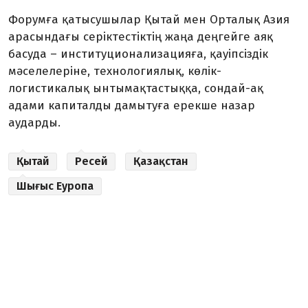
Форумға қатысушылар Қытай мен Орталық Азия
арасындағы серіктестіктің жаңа дең­гейге аяқ
басуда – институционализацияға, қауіпсіздік
мәселелеріне, технологиялық, көлік-
логистикалық ынтымақ­тастыққа, сондай-ақ
адами капиталды дамытуға ерекше назар
аударды.
Қытай
Ресей
Қазақстан
Шығыс Еуропа