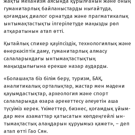
жақты механизм аясында құрылғанын және оның
гуманитарлық байланыстарды нығайтуда,
қоғамдық диалог орнатуда және прагматикалық
ынтымақтастықты ілгерілетуде маңызды рөл
атқаратынын атап өтті.
Қытайлық спикер қауіпсіз­дік, технологиялық және
өнеркәсіптік даму, гуманитарлық ал­масу
салаларындағы ынтымақтастықтың
маңыздылығына ерекше назар аударды.
«Болашақта біз білім беру, туризм, БАҚ,
аналитикалық орталықтар, жастар мен мәдени
қауымдастықтар, археология және спорт
салаларында өзара әрекеттесу әлеуетін аша
түсуіміз керек. Үкіметтер, бизнес, қоғамдық ұйым­
дар мен азамат­тар қа­тысатын көпдеңгейлі ын­
тымақтастық алаңдарын құ­руы­мыз қажет», – деп
атап өтті Гао Сян.