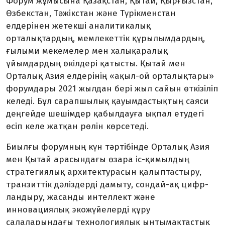
Форум жұмысына Қазақ­стан, Қытай, Қырғызстан,
Өзбек­­стан, Тәжікстан және Түрік­менстан
елдерінен жетекші аналитикалық
орталықтардың, мемлекеттік құрылымдардың,
ғылыми мекемелер мен халықаралық
ұйымдардың өкіл­дері қатысты. Қытай мен
Орталық Азия елдерінің «ақыл-ой орталық­тары»
форумдары 2021 жылдан бері жыл сайын өткізі­ліп
келеді. Бұл сарап­шылық қауымдастықтың саяси
деңгейде шешімдер қабылдауға ықпал етудегі
өсіп келе жатқан рөлін көрсетеді.
Биылғы форумның күн тәр­­ті­бінде Орталық Азия
мен Қытай арасындағы өзара іс-қимылдың
стратегиялық архитектурасын қалыптастыру,
транзиттік дәліздерді дамыту, сондай-ақ цифр­
ландыру, жасанды интеллект және
инновациялық экожүйелерді құру
салаларындағы технологиялық ынтымақтастық