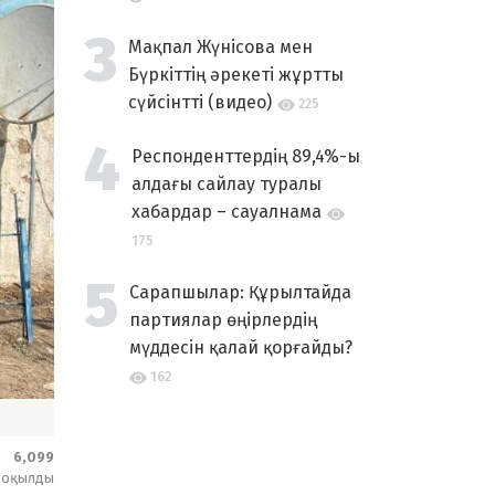
Мақпал Жүнісова мен
Бүркіттің әрекеті жұртты
сүйсінтті (видео)
225
Респонденттердің 89,4%-ы
алдағы сайлау туралы
хабардар – сауалнама
175
Сарапшылар: Құрылтайда
партиялар өңірлердің
мүддесін қалай қорғайды?
162
6,099
оқылды