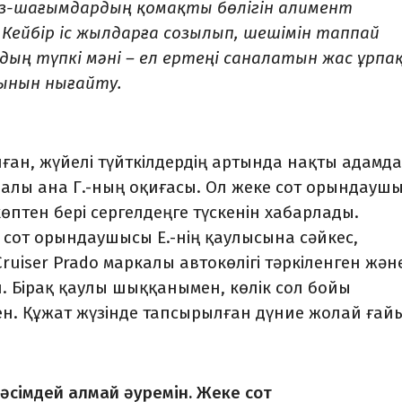
ыз-шағымдардың қомақты бөлігін алимент
 Кейбір іс жылдарға созылып, шешімін таппай
дың түпкі мәні – ел ертеңі саналатын жас ұрп
тынын нығайту.
ған, жүйелі түйткілдердің артында нақты адамд
алалы ана Г.-ның оқиғасы. Ол жеке сот орындауш
көптен бері сергелдеңге түскенін хабарлады.
сот орындаушысы Е.-нің қаулысына сәйкес,
Cruiser Prado маркалы автокөлігі тәркіленген жән
н. Бірақ қаулы шыққанымен, көлік сол бойы
н. Құжат жүзінде тапсырылған дүние жолай ғай
 рәсімдей алмай әуремін. Жеке сот