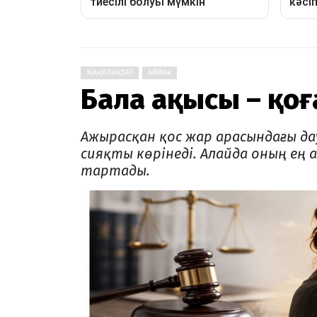
ЖАҢАЛЫҚТАР
АЙМАҚ
Бала ақысы – қо
Ажырасқан қос жар арасындағы да
сияқты көрінеді. Алайда оның ең 
тартады.