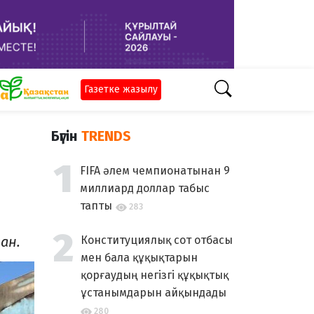
Газетке жазылу
Бүгін
TRENDS
FIFA әлем чемпионатынан 9
миллиард доллар табыс
тапты
283
ан.
Конституциялық сот отбасы
мен бала құқықтарын
қорғаудың негізгі құқықтық
ұстанымдарын айқындады
280