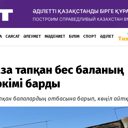
А
САЯСАТ
ӘЛЕУМЕТ
МӘДЕНИЕТ
БІЛІМ
СПОРТ
ӘДІЛЕТ
аза тапқан бес баланың
әкімі барды
апқан балалардың отбасына барып, көңіл айтқ