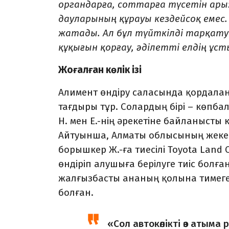
органдарға, соттарға түсетін ар
дауларының құрауы кездейсоқ емес.
жатады. Ал бұл түйткілді тарқату
құқығын қорғау, әділетті елдің ұс
Жоғалған көлік ізі
Алимент өндіру саласында қордалан
тағдыры тұр. Солардың бірі – көпб
Н. мен Е.-нің әрекетіне байланысты 
Айтуынша, Алматы облысының жеке 
борышкер Ж.-ға тиесілі Toyota Land 
өндіріп алушыға берілуге тиіс болға
жалғызбасты ананың қолына тимеге
болған.
«Сол автокөлікті өз атыма