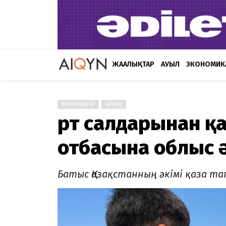
ЖАҢАЛЫҚТАР
АУЫЛ
ЭКОНОМИК
ЖАҢАЛЫҚТАР
АЙМАҚ
Өрт салдарынан қ
отбасына облыс 
Батыс Қазақстанның әкімі қаза т