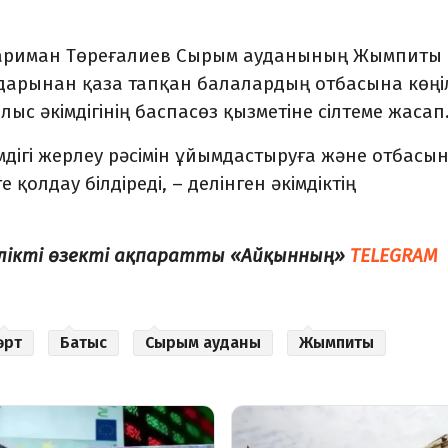
 Нариман Төреғалиев Сырым ауданының Жымпиты
дарынан қаза тапқан балалардың отбасына көңі
лыс әкімдігінің баспасөз қызметіне сілтеме жасап
мдігі жерлеу рәсімін ұйымдастыруға және отбасы
 қолдау білдіреді, – делінген әкімдіктің
елікті өзекті ақпаратты «Айқынның»
TELEGRAM
өрт
Батыс
Сырым ауданы
Жымпиты