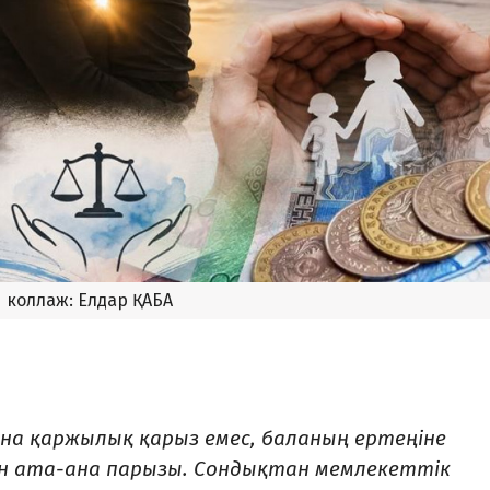
коллаж: Елдар ҚАБА
ана қаржылық қарыз емес, баланың ертеңіне
н ата-ана парызы. Сондықтан мемлекеттік