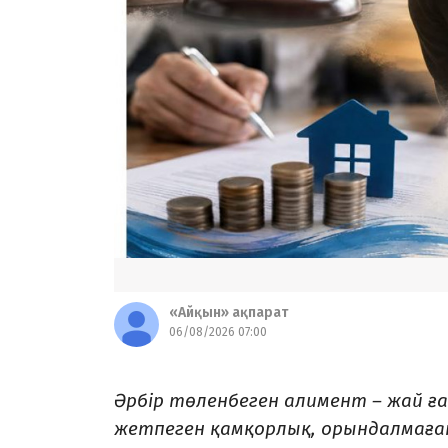
«Айқын» ақпарат
06/08/2026 07:00
Әрбір төленбеген алимент – жай ғ
жетпеген қамқорлық, орындалмаға