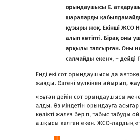
орындаушысы Е. атқарушы
шараларды қабылдамайды.
құзыры жоқ. Екінші ЖСО Н.
алып кетіпті. Бірақ оны ү
арқылы тапсырған. Оны не
салмайды екен», – дейді Г
Енді екі сот орындаушысы да автокө
жаяды. Өзгені мүлкінен айырып, жа
«Бұған дейін сот орындаушысы мене
алды. Өз міндетін орын­дауға асыға
көлікті жалға беріп, табыс табуды о
ашқысы келген екен. ЖСО-лардың «т