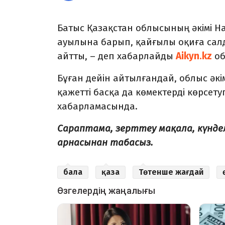
Батыс Қазақстан облысының әкімі
ауылына барып, қайғылы оқиға сал
айтты, – деп хабарлайды
Aikyn.kz
об
Бұған дейін айтылғандай, облыс әкі
қажетті басқа да көмектерді көрсетуге
хабарламасында.
Сараптама, зерттеу мақала, күнд
арнасынан табасыз.
бала
қаза
Төтенше жағдай