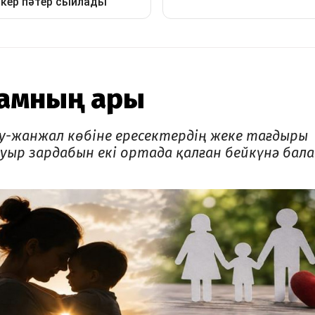
ғамның ары
у-жанжал көбіне ересектердің жеке тағдыры
ауыр зардабын екі ортада қалған бейкүнә бала