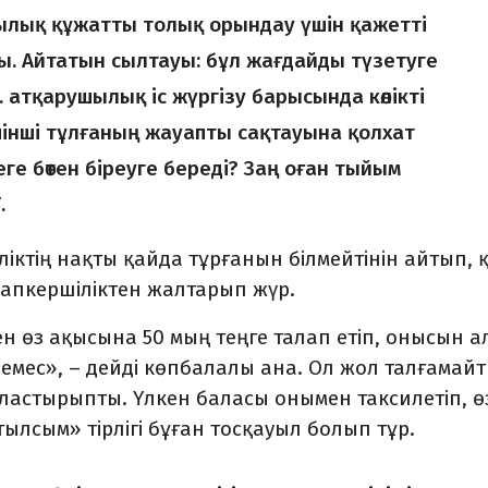
лық құжатты толық орындау үшін қажетті
 Айтатын сылтауы: бұл жағдайды түзетуге
 атқарушылық іс жүргізу барысында көлікті
шінші тұлғаның жауапты сақ­­­тауына қолхат
ге бөтен біреуге береді? Заң оған тыйым
.
ліктің нақты қайда тұрғанын білмейтінін айтып, 
уапкершіліктен жалтарып жүр.
н өз ақысына 50 мың теңге талап етіп, онысын 
р емес», – дейді көпбалалы ана. Ол жол талғамай
йластырыпты. Үлкен баласы онымен таксилетіп, өз
ылсым» тірлігі бұған тосқауыл болып тұр.