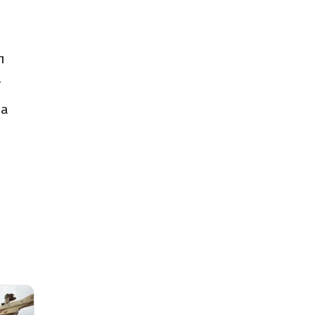
л
.
на