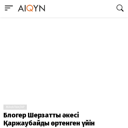
ЖАҢАЛЫҚТАР
Блогер Шерзаттың әкесі
Қаржаубайдың өртенген үйін