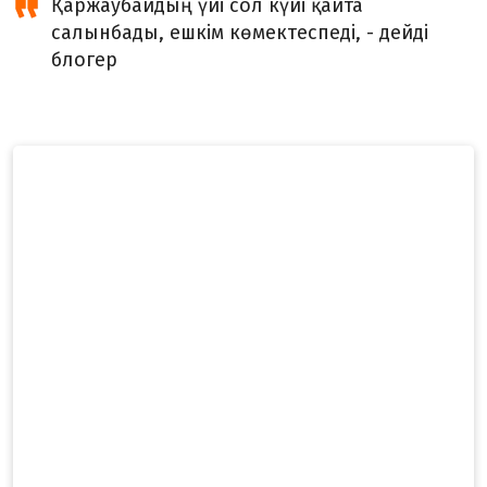
Қаржаубайдың үйі сол күйі қайта
салынбады, ешкім көмектеспеді, - дейді
блогер