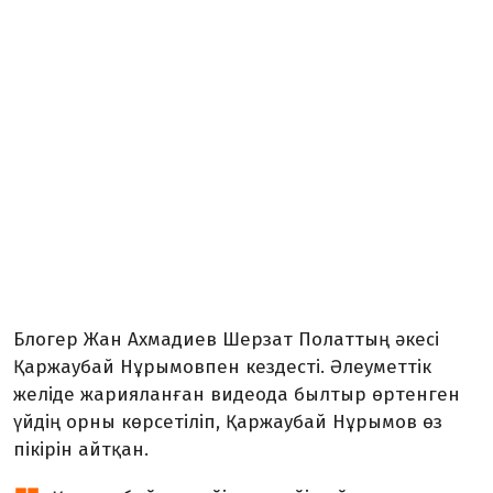
Блогер Жан Ахмадиев Шерзат Полаттың әкесі
Қаржаубай Нұрымовпен кездесті. Әлеуметтік
желіде жарияланған видеода былтыр өртенген
үйдің орны көрсетіліп, Қаржаубай Нұрымов өз
пікірін айтқан.