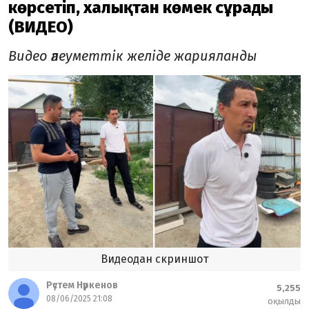
көрсетіп, халықтан көмек сұрады
(ВИДЕО)
Видео әлеуметтік желіде жарияланды
Видеодан скриншот
Рүстем Нүркенов
5,255
08/06/2025 21:08
оқылды