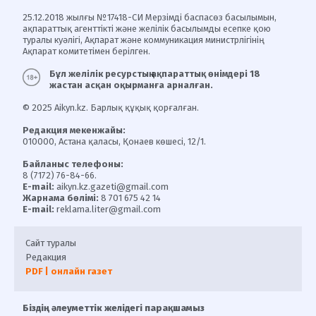
25.12.2018 жылғы №17418-СИ Мерзімді баспасөз басылымын,
ақпараттық агенттікті және желілік басылымды есепке қою
туралы куәлігі, Ақпарат және коммуникация министрлігінің
Ақпарат комитетімен берілген.
Бұл желілік ресурстың ақпараттық өнімдері 18
жастан асқан оқырманға арналған.
© 2025 Aikyn.kz. Барлық құқық қорғалған.
Редакция мекенжайы:
010000, Астана қаласы, Қонаев көшесі, 12/1.
Байланыс телефоны:
8 (7172) 76-84-66.
E-mail:
aikyn.kz.gazeti@gmail.com
Жарнама бөлімі:
8 701 675 42 14
E-mail:
reklama.liter@gmail.com
Сайт туралы
Редакция
PDF | онлайн газет
Біздің әлеуметтік желідегі парақшамыз