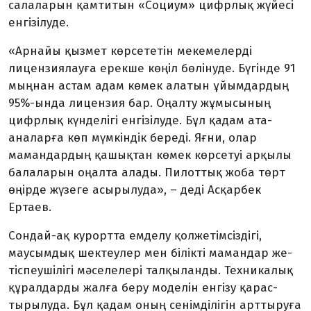
салаларын қамтитын «Социум» цифрлық жүйесі
енгі­зілуде.
«Арнайы қызмет көрсететін мекемелерді
лицензиялауға ерекше көңіл бөлінуде. Бүгінде 91
мыңнан астам адам көмек алатын ұйым­дардың
95%-ында лицензия бар. Оңалту жұмысының
цифрлық күн­делігі енгізілуде. Бұл қадам ата-
аналарға көп мүмкіндік береді. Яғни, олар
маман­дардың қашық­тан көмек көрсетуі арқылы
бала­ла­рын оңалта алады. Пилоттық жо­ба төрт
өңірде жүзеге асырылуда», – деді Асқарбек
Ертаев.
Сондай-ақ курортта емделу қол­жетімсіздігі,
маусымдық шек­теулер мен білікті мамандар же­
тіспеушілігі мә­селелері тал­қыланды. Техникалық
құралдарды жалға беру моделін енгізу қарас­
тырылуда. Бұл қадам оның сенім­ді­лігін арттыруға