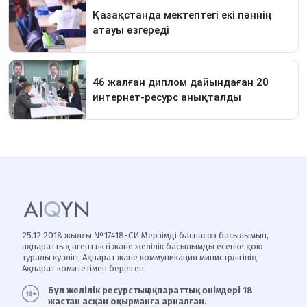
25.12.2018 жылғы №17418-СИ Мерзімді баспасөз басылымын,
ақпараттық агенттікті және желілік басылымды есепке қою
туралы куәлігі, Ақпарат және коммуникация министрлігінің
Ақпарат комитетімен берілген.
Бұл желілік ресурстың ақпараттық өнімдері 18
жастан асқан оқырманға арналған.