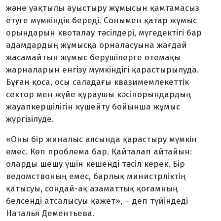
және уақтылы ауыс­тыру жұмысын қамтамасыз
етуге мүмкіндік береді. Сонымен қатар жұмыс
орындарын квоталау тәсілдері, мүге­дектігі бар
адам­дардың жұмысқа орна­ласуы­на жағдай
жасамайтын жұмыс бе­ру­шілерге өтемақы
жарналарын ен­гізу мүмкіндігі қарастырылуда.
Бұған қоса, осы саладағы квази­мемлекеттік
сектор мен жүйе құ­раушы кәсіп­орын­дардың
жауап­кершілігін кү­шейту бо­йынша жұмыс
жүргізілуде.
«Оны бір жиналыс аясында қарастыру мүмкін
емес. Көп проб­лема бар. Қайталап айтайын:
оларды шешу үшін кешенді тәсіл керек. Бір
ведомствоның емес, барлық министрліктің
қатысуы, сондай-ақ азаматтық қоғамның
белсенді атса­лысуы қажет», – деп түйіндеді
Наталья Дементьева.