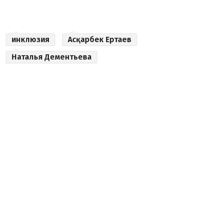
инклюзия
Асқарбек Ертаев
Наталья Де­ментьева