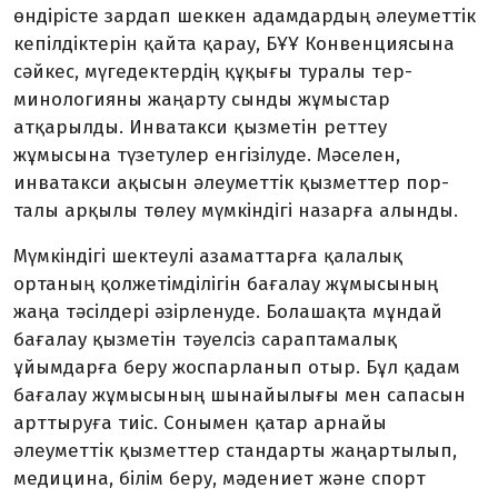
өндірісте зардап шеккен адамдардың әлеуметтік
кепіл­діктерін қайта қарау, БҰҰ Конвенциясына
сәйкес, мүгедектердің құқығы туралы тер­
минологияны жаңарту сынды жұмыстар
атқарылды. Инватакси қызметін реттеу
жұмысына түзетулер енгізілуде. Мәселен,
инватакси ақысын әлеуметтік қызметтер пор­
талы арқылы төлеу мүмкіндігі назарға алынды.
Мүмкіндігі шектеулі азаматт­ар­ға қалалық
ортаның қолжетімді­лігін бағалау жұмысының
жаңа тәсілдері әзірленуде. Болашақта мұндай
бағалау қызметін тәуелсіз сараптамалық
ұйымдарға беру жоспарланып отыр. Бұл қадам
бағалау жұмысының шынайылы­ғы мен сапасын
арттыруға тиіс. Сонымен қатар арнайы
әлеуметтік қызметтер стандарты жаңарты­лып,
медицина, білім беру, мәдениет және спорт