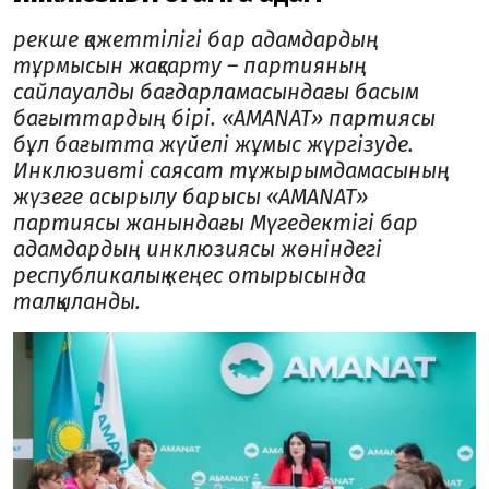
рекше қажеттілігі бар адамдардың
тұрмысын жақсарту – партияның
сайлауалды бағдарламасындағы басым
бағыттардың бірі. «AMANAT» партиясы
бұл бағытта жүйелі жұмыс жүргізуде.
Инклюзивті саясат тұжырымдамасының
жүзеге асырылу барысы «AMANAT»
партиясы жанындағы Мүгедектігі бар
адамдардың инклюзиясы жөніндегі
республикалық кеңес отырысында
талқыланды.