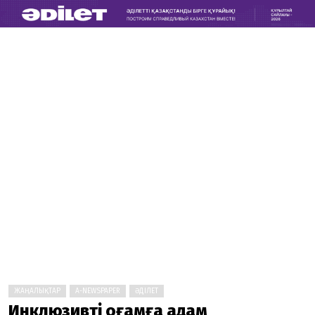
ЖАҢАЛЫҚТАР
A-NEWSPAPER
ӘДІЛЕТ
Инклюзивті қоғамға қадам