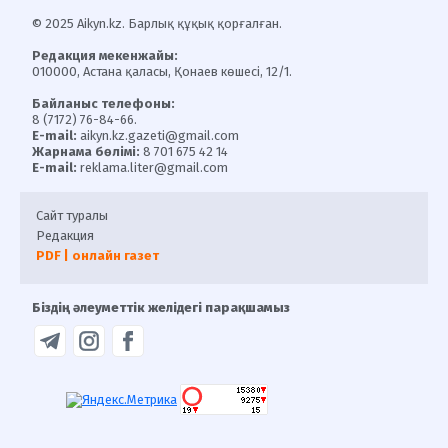
© 2025 Aikyn.kz. Барлық құқық қорғалған.
Редакция мекенжайы:
010000, Астана қаласы, Қонаев көшесі, 12/1.
Байланыс телефоны:
8 (7172) 76-84-66.
E-mail:
aikyn.kz.gazeti@gmail.com
Жарнама бөлімі:
8 701 675 42 14
E-mail:
reklama.liter@gmail.com
Сайт туралы
Редакция
PDF | онлайн газет
Біздің әлеуметтік желідегі парақшамыз