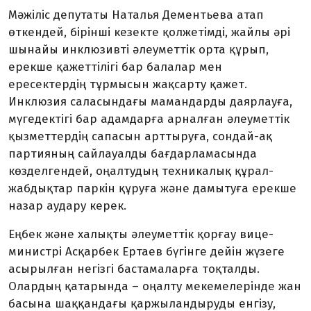
Мәжіліс депутаты Наталья Де­ментьева атап
өткендей, бірінші кезекте қолжетімді, жайлы әрі
шынайы инклюзивті әлеуметтік орта құрып,
ерекше қажеттілігі бар балалар мен
ересектердің тұрмысын жақсарту қажет.
Инклюзия сала­сындағы мамандарды даярлауға,
мүгедектігі бар адамдарға ар­налған әлеуметтік
қызметтердің сапасын арттыруға, сондай-ақ
партияның сайлауал­ды бағдарламасында
көзделгендей, оңал­тудың тех­никалық құрал-
жабдықтар пар­кін құруға және дамытуға ерекше
назар аудару керек.
Еңбек және халықты әлеумет­тік қорғау вице-
министрі Асқарбек Ертаев бүгінге дейін жүзеге
асы­рылған негізгі бастамаларға тоқ­талды.
Олардың қатарында – оңалту мекемелерінде жан
басына шақ­қандағы қаржыландыруды енгізу,