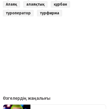
Алаяқ
алаяқтық
құрбан
туроператор
турфирма