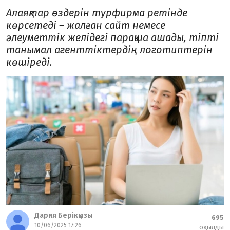
Алаяқтар өздерін турфирма ретінде
көрсетеді – жалған сайт немесе
әлеуметтік желідегі парақша ашады, тіпті
танымал агенттіктердің логотиптерін
көшіреді.
Дария Берікқызы
695
10/06/2025 17:26
оқылды