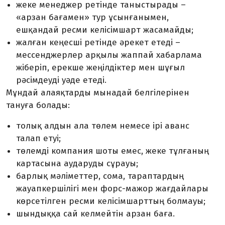
жеке менеджер ретінде таныстырады –
«арзан бағамен» тур ұсынғанымен,
ешқандай ресми келісімшарт жасамайды;
жалған кеңесші ретінде әрекет етеді –
мессенджерлер арқылы жаппай хабарлама
жіберіп, ерекше жеңілдіктер мен шұғыл
рәсімдеуді уәде етеді.
Мұндай алаяқтарды мынадай белгілерінен
тануға болады:
толық алдын ала төлем немесе ірі аванс
талап етуі;
төлемді компания шоты емес, жеке тұлғаның
картасына аударуды сұрауы;
барлық мәліметтер, сома, тараптардың
жауапкершілігі мен форс-мажор жағдайлары
көрсетілген ресми келісімшарттың болмауы;
шындыққа сай келмейтін арзан баға.