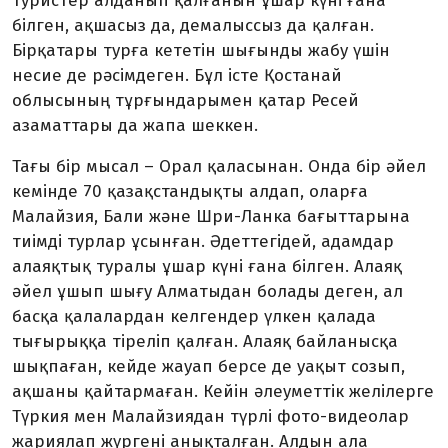
туристер алданып қалғанын ұшар күні ғана
білген, ақшасыз да, демалыссыз да қалған.
Бірқатары турға кететін шығынды жабу үшін
несие де рәсімдеген. Бұл істе Қостанай
облысының тұрғындарымен қатар Ресей
азаматтары да жапа шеккен.
Тағы бір мысал – Орал қаласынан. Онда бір әйел
кемінде 70 қазақстандықты алдап, оларға
Малайзия, Бали және Шри-Ланка бағыттарына
тиімді турлар ұсынған. Әдеттегідей, адамдар
алаяқтық туралы ұшар күні ғана білген. Алаяқ
әйел ұшып шығу Алматыдан болады деген, ал
басқа қалалардан келгендер үлкен қалада
тығырыққа тіреліп қалған. Алаяқ байланысқа
шықпаған, кейде жауап берсе де уақыт созып,
ақшаны қайтармаған. Кейін әлеуметтік желілерге
Түркия мен Малайзиядан түрлі фото-видеолар
жариялап жүргені анықталған. Алдын ала