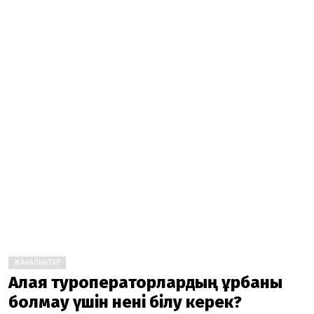
ЖАҢАЛЫҚТАР
Алаяқ туроператорлардың құрбаны
болмау үшін нені білу керек?