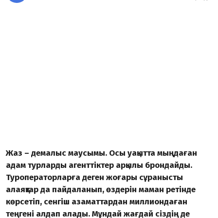
Жаз – демалыс маусымы. Осы уақытта мыңдаған
адам турларды агенттіктер арқылы брондайды.
Туроператорларға деген жоғары сұранысты
алаяқтар да пайдаланып, өздерін маман ретінде
көрсетіп, сенгіш азаматтардан миллиондаған
теңгені алдап алады. Мұндай жағдай сіздің де