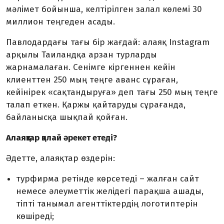
мәлімет бойынша, келтірілген залал көлемі 30
миллион теңгеден асады.
Павлодардағы тағы бір жағдай: алаяқ Instagram
арқылы Таиландқа арзан турларды
жарнамалаған. Сенімге кіргеннен кейін
клиенттен 250 мың теңге аванс сұраған,
кейінірек «сақтандыруға» деп тағы 250 мың теңге
талап еткен. Қаржы қайтаруды сұрағанда,
байланысқа шықпай қойған.
Алаяқтар қалай әрекет етеді?
Әдетте, алаяқтар өздерін:
турфирма ретінде көрсетеді – жалған сайт
немесе әлеуметтік желідегі парақша ашады,
тіпті танымал агенттіктердің логотиптерін
көшіреді;