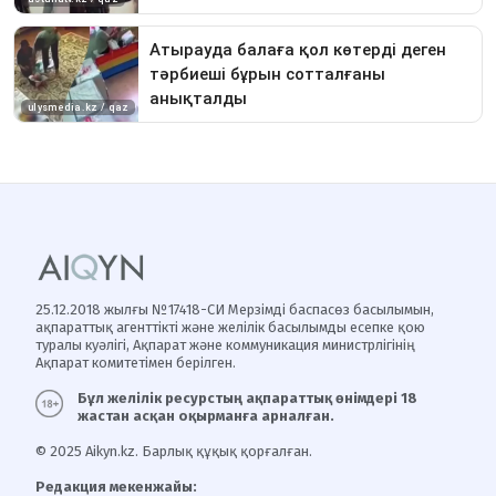
25.12.2018 жылғы №17418-СИ Мерзімді баспасөз басылымын,
ақпараттық агенттікті және желілік басылымды есепке қою
туралы куәлігі, Ақпарат және коммуникация министрлігінің
Ақпарат комитетімен берілген.
Бұл желілік ресурстың ақпараттық өнімдері 18
жастан асқан оқырманға арналған.
© 2025 Aikyn.kz. Барлық құқық қорғалған.
Редакция мекенжайы: