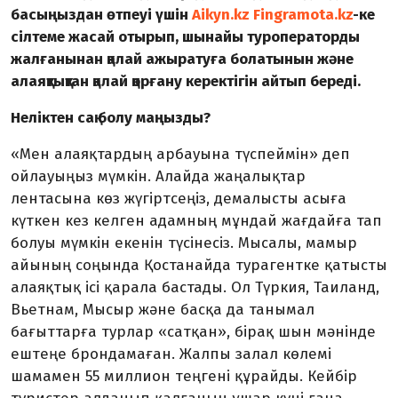
басыңыздан өтпеуі үшін
Aikyn.kz
Fingramota.kz
-ке
сілтеме жасай отырып, шынайы туроператорды
жалғанынан қалай ажыратуға болатынын және
алаяқтықтан қалай қорғану керектігін айтып береді.
Неліктен сақ болу маңызды?
«Мен алаяқтардың арбауына түспеймін» деп
ойлауыңыз мүмкін. Алайда жаңалықтар
лентасына көз жүгіртсеңіз, демалысты асыға
күткен кез келген адамның мұндай жағдайға тап
болуы мүмкін екенін түсінесіз. Мысалы, мамыр
айының соңында Қостанайда турагентке қатысты
алаяқтық ісі қарала бастады. Ол Түркия, Таиланд,
Вьетнам, Мысыр және басқа да танымал
бағыттарға турлар «сатқан», бірақ шын мәнінде
ештеңе брондамаған. Жалпы залал көлемі
шамамен 55 миллион теңгені құрайды. Кейбір