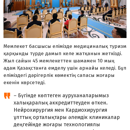
Мемлекет басшысы елімізде медициналық туризм
қарқынды түрде дамып келе жатқанын жеткізді.
Жыл сайын 45 мемлекеттен шамамен 10 мың
адам Қазақстанға емделу үшін арнайы келеді. Бұл
еліміздегі дәрігерлік көмектің сапасы жоғары
екенін көрсетеді.
– Бүгінде көптеген ауруханаларымыз
халықаралық аккредиттеуден өткен.
Нейрохирургия мен Кардиохирургия
ұлттық орталықтары әлемдік клиникалар
деңгейінде жоғары технологиялы