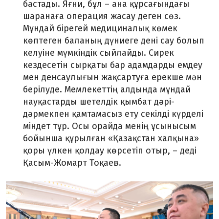
бастады. Яғни, бұл – ана құрсағындағы
шаранаға операция жасау деген сөз.
Мұндай бірегей медициналық көмек
көптеген баланың дүниеге дені сау болып
келуіне мүмкіндік сыйлайды. Сирек
кездесетін сырқаты бар адамдарды емдеу
мен денсаулығын жақсартуға ерекше мән
берілуде. Мемлекеттің алдында мұндай
науқастарды шетелдік қымбат дәрі-
дәрмекпен қамтамасыз ету секілді күрделі
міндет тұр. Осы орайда менің ұсынысым
бойынша құрылған «Қазақстан халқына»
қоры үлкен қолдау көрсетіп отыр, – деді
Қасым-Жомарт Тоқаев.