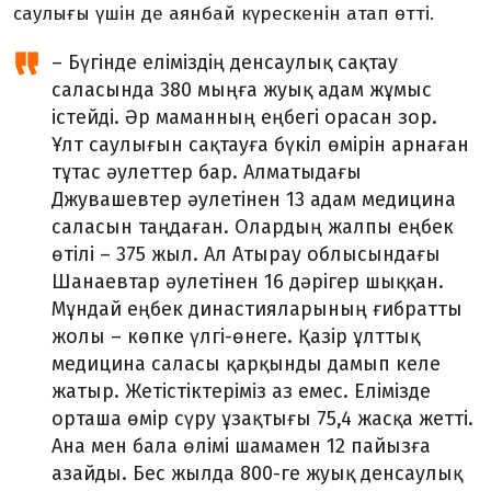
саулығы үшін де аянбай күрескенін атап өтті.
– Бүгінде еліміздің денсаулық сақтау
саласында 380 мыңға жуық адам жұмыс
істейді. Әр маманның еңбегі орасан зор.
Ұлт саулығын сақтауға бүкіл өмірін арнаған
тұтас әулеттер бар. Алматыдағы
Джувашевтер әулетінен 13 адам медицина
саласын таңдаған. Олардың жалпы еңбек
өтілі – 375 жыл. Ал Атырау облысындағы
Шанаевтар әулетінен 16 дәрігер шыққан.
Мұндай еңбек династияларының ғибратты
жолы – көпке үлгі-өнеге. Қазір ұлттық
медицина саласы қарқынды дамып келе
жатыр. Жетістіктеріміз аз емес. Елімізде
орташа өмір сүру ұзақтығы 75,4 жасқа жетті.
Ана мен бала өлімі шамамен 12 пайызға
азайды. Бес жылда 800-ге жуық денсаулық