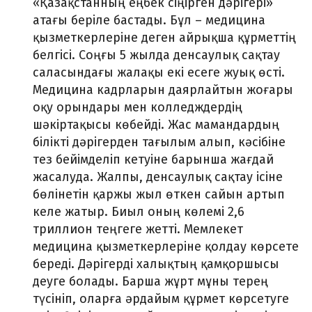
«Қазақстанның еңбек сіңірген дәрігері»
атағы беріле бастады. Бұл – медицина
қызметкерлеріне деген айрықша құрметтің
белгісі. Соңғы 5 жылда денсаулық сақтау
саласындағы жалақы екі есеге жуық өсті.
Медицина кадрларын даярлайтын жоғары
оқу орындары мен колледждердің
шәкіртақысы көбейді. Жас мамандардың
білікті дәрігерден тағылым алып, кәсібіне
тез бейімделіп кетуіне барынша жағдай
жасалуда. Жалпы, денсаулық сақтау ісіне
бөлінетін қаржы жыл өткен сайын артып
келе жатыр. Биыл оның көлемі 2,6
триллион теңгеге жетті. Мемлекет
медицина қызметкерлеріне қолдау көрсете
береді. Дәрігерді халықтың қамқоршысы
деуге болады. Барша жұрт мұны терең
түсініп, оларға әрдайым құрмет көрсетуге