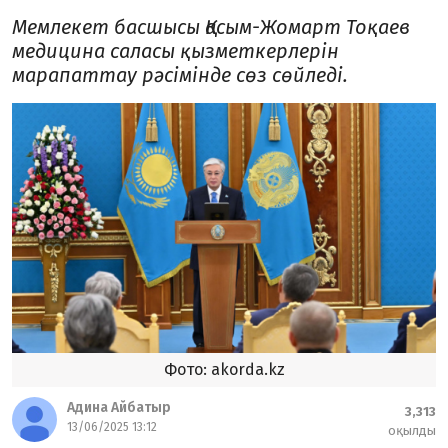
Мемлекет басшысы Қасым-Жомарт Тоқаев
медицина саласы қызметкерлерін
марапаттау рәсімінде сөз сөйледі.
Фото: akorda.kz
Адина Айбатыр
3,313
13/06/2025 13:12
оқылды