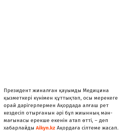
Президент жиналған қауымды Медицина
қызметкері күнімен құттықтап, осы мерекеге
орай дәрігерлермен Ақордада алғаш рет
кездесіп отырғанын әрі бұл жиынның мән-
мағынасы ерекше екенін атап өтті, – деп
хабарлайды
Aikyn.kz
Ақордаға сілтеме жасап.