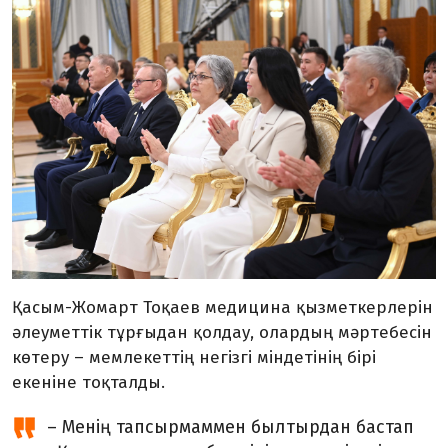
Қасым-Жомарт Тоқаев медицина қызметкерлерін
әлеуметтік тұрғыдан қолдау, олардың мәртебесін
көтеру – мемлекеттің негізгі міндетінің бірі
екеніне тоқталды.
– Менің тапсырмаммен былтырдан бастап