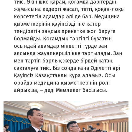
тиіс. Өкінішке қарай, қоғамда дәрігердің
жұмысына кедергі жасап, тіпті, қоқан-лоқы
көрсететін адамдар әлі де бар. Медицина
қызметкерінің қауіпсіздігіне қатер
төндіретін заңсыз әрекетке жол беруге
болмайды. Қоғамдық тәртіпті бұзатын
осындай адамдар міндетті түрде заң
аясында жауапкершілікке тартылады. Заң
мен тәртіп барлық жерде бірдей қатаң
сақталуға тиіс. Біз сонда ғана Әділетті әрі
Қауіпсіз Қазақстанды құра аламыз. Осы
орайда медицина қызметкерінің рөлі
айрықша, – деді Мемлекет басшысы.