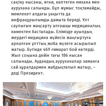
сақтау нысаны, яғни, көптеген емхана мен
аурухана салынды. Бұл жұмыс тоқтамайды,
мемлекет алдағы уақытта да
инфрақұрылымды дамыта береді. Ұлт
саулығын жақсарту алғашқы медициналық
көмектен басталады. Елімізде ауылдық
жердегі медицина жүйесін жаңғыртуға
арналған ұлттық жоба жүзеге асырылып
жатыр. Бүгінде 469 ғимарат бой көтерді.
Жыл соңына дейін тағы 186 нысан
салынады. Аудандық ауруханалар заманға
сай құралдармен жабдықталып жатыр, –
деді Президент.