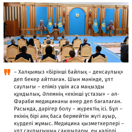
– Халқымыз «Бірінші байлық – денсаулық»
деп бекер айтпаған. Шын мәнінде, ұлт
саулығы – еліміз үшін аса маңызды
құндылық. Әлемнің «екінші ұстазы» – әл-
Фараби медицинаны өнер деп бағалаған.
Расында, дәрігер болу – жүректің ісі. Бұл –
екінің бірі аяқ баса бермейтін жүгі ауыр,
күрделі жұмыс. Медицина қызметкерлері –
ұлт саулығының сақшылары, ең қадірлі