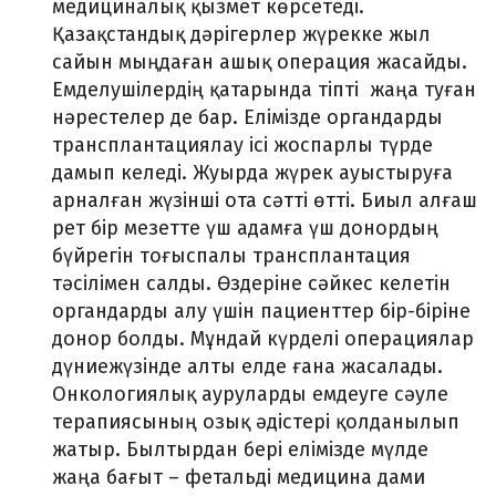
медициналық қызмет көрсетеді.
Қазақстандық дәрігерлер жүрекке жыл
сайын мыңдаған ашық операция жасайды.
Емделушілердің қатарында тіпті жаңа туған
нәрестелер де бар. Елімізде органдарды
трансплантациялау ісі жоспарлы түрде
дамып келеді. Жуырда жүрек ауыстыруға
арналған жүзінші ота сәтті өтті. Биыл алғаш
рет бір мезетте үш адамға үш донордың
бүйрегін тоғыспалы трансплантация
тәсілімен салды. Өздеріне сәйкес келетін
органдарды алу үшін пациенттер бір-біріне
донор болды. Мұндай күрделі операциялар
дүниежүзінде алты елде ғана жасалады.
Онкологиялық ауруларды емдеуге сәуле
терапиясының озық әдістері қолданылып
жатыр. Былтырдан бері елімізде мүлде
жаңа бағыт – фетальді медицина дами