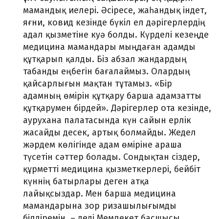
мамандық иелері. Әсіресе, жаһандық індет,
яғни, ковид кезінде бүкіл ел дәрігерлердің
адал қызметіне куә болды. Күрделі кезеңде
медицина мамандары мыңдаған адамды
құтқарып қалды. Біз абзал жандардың
табанды еңбегін бағалаймыз. Олардың
қайсарлығын мақтан тұтамыз. «Бір
адамның өмірін құтқару барша адамзатты
құтқарумен бірдей». Дәрігерлер ота кезінде,
аурухана палатасында күн сайын ерлік
жасайды десек, артық болмайды. Жедел
жәрдем көлігінде адам өміріне араша
түсетін сәттер болады. Сондықтан сіздер,
құрметті медицина қызметкерлері, бейбіт
күннің батырлары деген атқа
лайықсыздар. Мен барша медицина
мамандарына зор ризашылығымды
білдіремін, – деді Мемлекет басшысы.