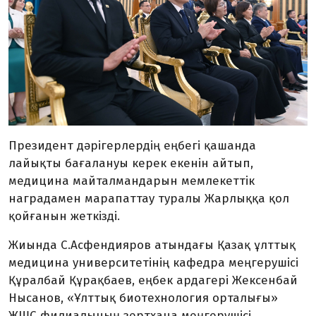
Президент дәрігерлердің еңбегі қашанда
лайықты бағалануы керек екенін айтып,
медицина майталмандарын мемлекеттік
наградамен марапаттау туралы Жарлыққа қол
қойғанын жеткізді.
Жиында С.Асфендияров атындағы Қазақ ұлттық
медицина университетінің кафедра меңгерушісі
Құралбай Құрақбаев, еңбек ардагері Жексенбай
Нысанов, «Ұлттық биотехнология орталығы»
ЖШС филиалының зертхана меңгерушісі