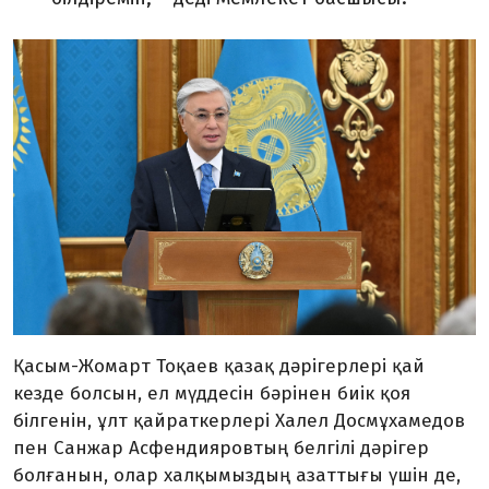
Қасым-Жомарт Тоқаев қазақ дәрігерлері қай
кезде болсын, ел мүддесін бәрінен биік қоя
білгенін, ұлт қайраткерлері Халел Досмұхамедов
пен Санжар Асфендияровтың белгілі дәрігер
болғанын, олар халқымыздың азаттығы үшін де,