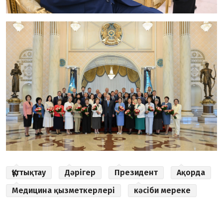
Құттықтау
Дәрігер
Президент
Ақорда
Медицина қызметкерлері
кәсіби мереке