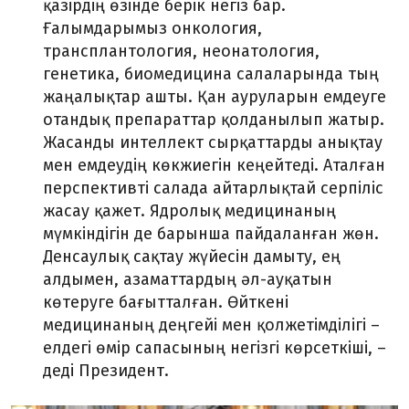
қазірдің өзінде берік негіз бар.
Ғалымдарымыз онкология,
трансплантология, неонатология,
генетика, биомедицина салаларында тың
жаңалықтар ашты. Қан ауруларын емдеуге
отандық препараттар қолданылып жатыр.
Жасанды интеллект сырқаттарды анықтау
мен емдеудің көкжиегін кеңейтеді. Аталған
перспективті салада айтарлықтай серпіліс
жасау қажет. Ядролық медицинаның
мүмкіндігін де барынша пайдаланған жөн.
Денсаулық сақтау жүйесін дамыту, ең
алдымен, азаматтардың әл-ауқатын
көтеруге бағытталған. Өйткені
медицинаның деңгейі мен қолжетімділігі –
елдегі өмір сапасының негізгі көрсеткіші, –
деді Президент.