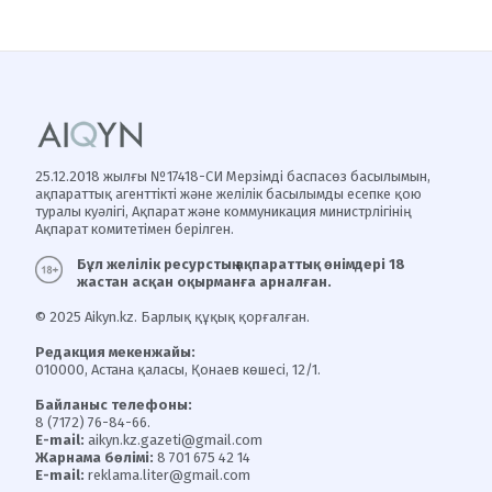
25.12.2018 жылғы №17418-СИ Мерзімді баспасөз басылымын,
ақпараттық агенттікті және желілік басылымды есепке қою
туралы куәлігі, Ақпарат және коммуникация министрлігінің
Ақпарат комитетімен берілген.
Бұл желілік ресурстың ақпараттық өнімдері 18
жастан асқан оқырманға арналған.
© 2025 Aikyn.kz. Барлық құқық қорғалған.
Редакция мекенжайы:
010000, Астана қаласы, Қонаев көшесі, 12/1.
Байланыс телефоны:
8 (7172) 76-84-66.
E-mail:
aikyn.kz.gazeti@gmail.com
Жарнама бөлімі:
8 701 675 42 14
E-mail:
reklama.liter@gmail.com