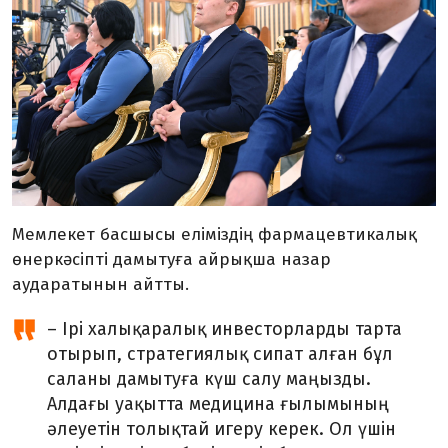
Мемлекет басшысы еліміздің фармацевтикалық
өнеркәсіпті дамытуға айрықша назар
аударатынын айтты.
– Ірі халықаралық инвесторларды тарта
отырып, стратегиялық сипат алған бұл
саланы дамытуға күш салу маңызды.
Алдағы уақытта медицина ғылымының
әлеуетін толықтай игеру керек. Ол үшін