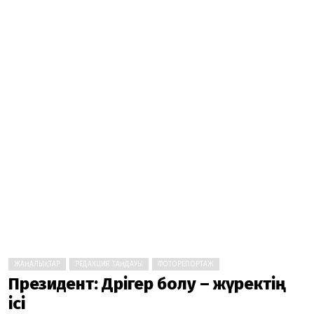
ЖАҢАЛЫҚТАР
РЕДАКЦИЯ ТАҢДАУЫ
ФОТОРЕПОРТАЖ
Президент: Дәрігер болу – жүректің
ісі