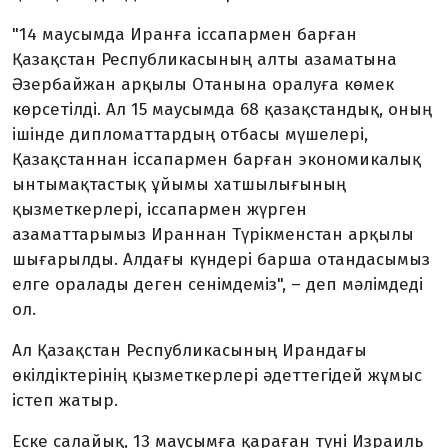
"14 маусымда Иранға іссапармен барған
Қазақстан Республикасының алты азаматына
Әзербайжан арқылы Отанына оралуға көмек
көрсетілді. Ал 15 маусымда 68 қазақстандық, оның
ішінде дипломаттардың отбасы мүшелері,
Қазақстаннан іссапармен барған экономикалық
ынтымақтастық ұйымы хатшылығының
қызметкерлері, іссапармен жүрген
азаматтарымыз Ираннан Түрікменстан арқылы
шығарылды. Алдағы күндері барша отандасымыз
елге оралады деген сенімдеміз", – деп мәлімдеді
ол.
Ал Қазақстан Республикасының Ирандағы
өкілдіктерінің қызметкерлері әдеттегідей жұмыс
істеп жатыр.
Еске салайық, 13 маусымға қараған түні Израиль