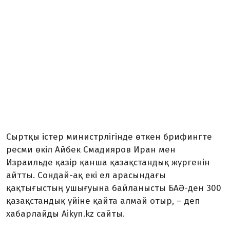
Сыртқы істер министрлігінде өткен брифингте
ресми өкіл Айбек Смадияров Иран мен
Израильде қазір қанша қазақстандық жүргенін
айтты. Сондай-ақ екі ел арасындағы
қақтығыстың ушығуына байланысты БАӘ-ден 300
қазақстандық үйіне қайта алмай отыр, – деп
хабарлайды Аikyn.kz сайты.