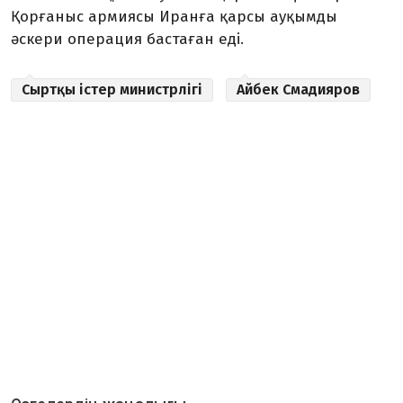
Қорғаныс армиясы Иранға қарсы ауқымды
әскери операция бастаған еді.
Сыртқы істер министрлігі
Айбек Смадияров