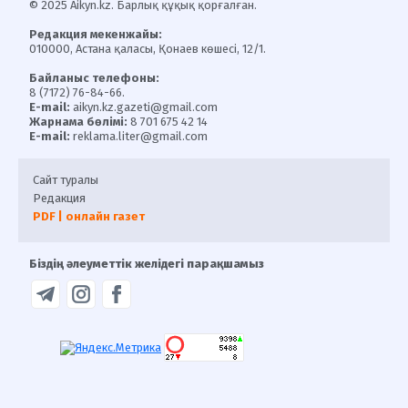
© 2025 Aikyn.kz. Барлық құқық қорғалған.
Редакция мекенжайы:
010000, Астана қаласы, Қонаев көшесі, 12/1.
Байланыс телефоны:
8 (7172) 76-84-66.
E-mail:
aikyn.kz.gazeti@gmail.com
Жарнама бөлімі:
8 701 675 42 14
E-mail:
reklama.liter@gmail.com
Сайт туралы
Редакция
PDF | онлайн газет
Біздің әлеуметтік желідегі парақшамыз