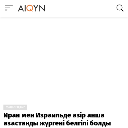
ЖАҢАЛЫҚТАР
Иран мен Израильде қазір қанша
қазақстандық жүргені белгілі болды