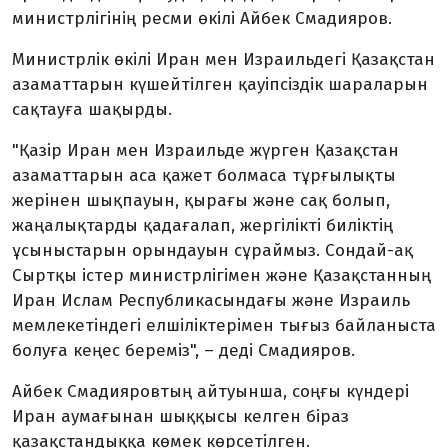
министрлігінің ресми өкілі Айбек Смадияров.
Министрлік өкілі Иран мен Израильдегі Қазақстан
азаматтарын күшейтілген қауіпсіздік шараларын
сақтауға шақырды.
"Қазір Иран мен Израильде жүрген Қазақстан
азаматтарын аса қажет болмаса тұрғылықты
жерінен шықпауын, қырағы және сақ болып,
жаңалықтарды қадағалап, жергілікті биліктің
ұсыныстарын орындауын сұраймыз. Сондай-ақ
Сыртқы істер министрлігімен және Қазақстанның
Иран Ислам Республикасындағы және Израиль
мемлекетіндегі елшіліктерімен тығыз байланыста
болуға кеңес береміз", – деді Смадияров.
Айбек Смадияровтың айтуынша, соңғы күндері
Иран аумағынан шыққысы келген біраз
қазақстандыққа көмек көрсетілген.