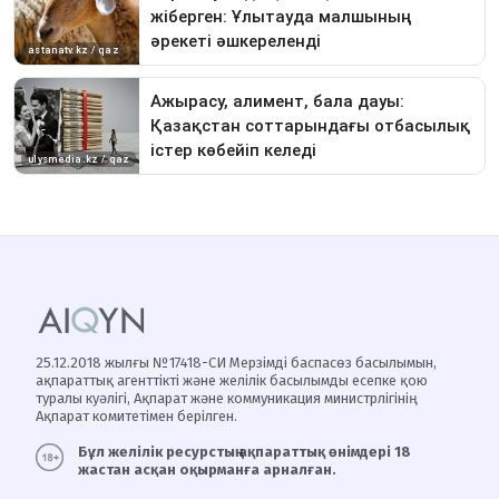
25.12.2018 жылғы №17418-СИ Мерзімді баспасөз басылымын,
ақпараттық агенттікті және желілік басылымды есепке қою
туралы куәлігі, Ақпарат және коммуникация министрлігінің
Ақпарат комитетімен берілген.
Бұл желілік ресурстың ақпараттық өнімдері 18
жастан асқан оқырманға арналған.