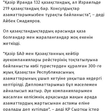
"Қазір Иранда 132 қазақстандық, ал Израильде
219 қазақстандық бар. Консулдықтар
азаматтарымызбен тұрақты байланыста", – деді
Айбек Смадияров.
Ол қазақстандықтардың арасында қаза
болғандар мен жараланғандар жоқ екенін
жеткізді.
"Қазір БАӘ мен Қазақстанның кейбір
әуекомпаниялары рейстерінің тоқтатылуына
байланысты көбі туристерден құралған 300-ге
жуық Қазақстан Республикасының
азаматтарының ұшып кетуіне уақытша кедергі
келтірілді. Дипломаттарымыз бұл мәселемен
айналысып жатыр. Әуе компанияларымен
жасалған келісімнің арқасында жақын арада
азаматтардың жартысынан астамы еліне
оралады деп күтілуде", – деді ҚР Сыртқы істер