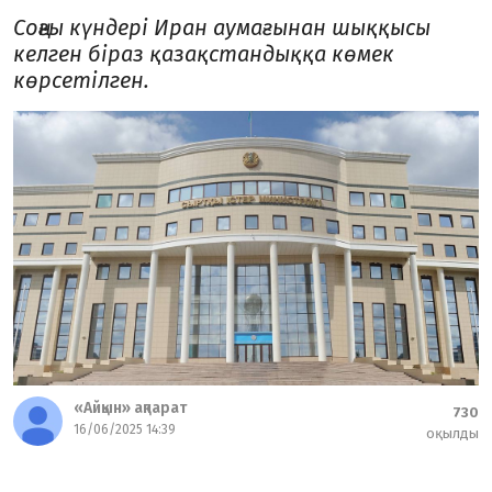
Соңғы күндері Иран аумағынан шыққысы
келген біраз қазақстандыққа көмек
көрсетілген.
«Айқын» ақпарат
730
16/06/2025 14:39
оқылды