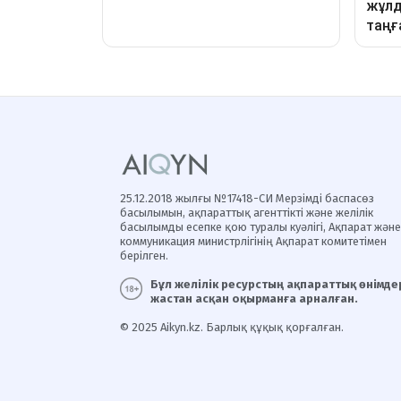
25.12.2018 жылғы №17418-СИ Мерзімді баспасөз
басылымын, ақпараттық агенттікті және желілік
басылымды есепке қою туралы куәлігі, Ақпарат және
коммуникация министрлігінің Ақпарат комитетімен
берілген.
Бұл желілік ресурстың ақпараттық өнімдер
жастан асқан оқырманға арналған.
© 2025 Aikyn.kz. Барлық құқық қорғалған.