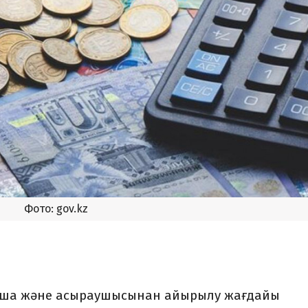
Фото: gov.kz
ынша және асыраушысынан айырылу жағдайы