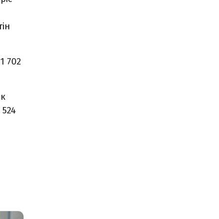
тін
1 702
ік
 524