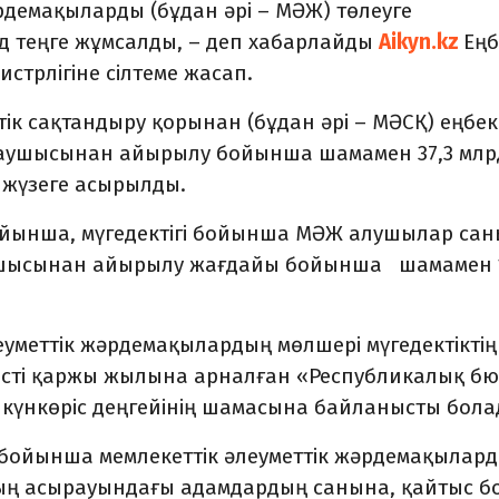
рдемақыларды (бұдан әрі – МӘЖ) төлеуге
д теңге жұмсалды, – деп хабарлайды
Aikyn.kz
Еңб
стрлігіне сілтеме жасап.
ік сақтандыру қорынан (бұдан әрі – МӘСҚ) еңбек
ыраушысынан айырылу бойынша шамамен 37,3 млр
 жүзеге асырылды.
ойынша, мүгедектігі бойынша МӘЖ алушылар сан
ушысынан айырылу жағдайы бойынша шамамен 1
еуметтік жәрдемақылардың мөлшері мүгедектіктің
иісті қаржы жылына арналған «Республикалық б
н күнкөріс деңгейінің шамасына байланысты бола
ойынша мемлекеттік әлеуметтік жәрдемақылар
ың асырауындағы адамдардың санына, қайтыс б