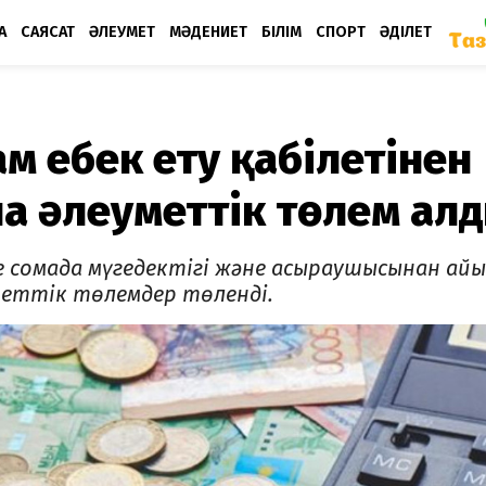
А
САЯСАТ
ӘЛЕУМЕТ
МӘДЕНИЕТ
БІЛІМ
СПОРТ
ӘДІЛЕТ
м еңбек ету қабілетінен
 әлеуметтік төлем ал
е сомада мүгедектігі және асыраушысынан ай
еттік төлемдер төленді.