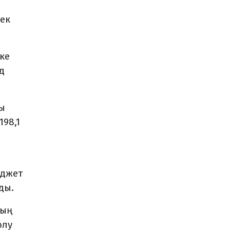
ек
ке
д
ы
98,1
юджет
ды.
дың
олу