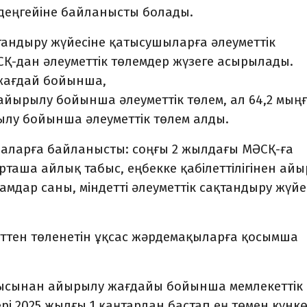
 деңгейіне байланысты болады.
ақтандыру жүйесіне қатысушыларға әлеуметтік
Қ-дан әлеуметтік төлемдер жүзеге асырылады.
 жағдай бойынша,
н айырылу бойынша әлеуметтік төлем, ал 64,2 мың
у бойынша әлеуметтік төлем алды.
наларға байланысты: соңғы 2 жылдағы МӘСҚ-ға
орташа айлық табыс, еңбекке қабілеттілігінен ай
мдар саны, міндетті әлеуметтік сақтандыру жүйе
ттен төленетін ұқсас жәрдемақыларға қосымша
шысынан айырылу жағдайы бойынша мемлекеттік
і 2025 жылғы 1 қаңтардан бастап ең төмен күнкө