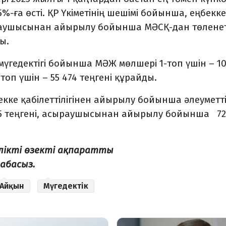
-ға өсті. ҚР Үкіметінің шешімі бойынша, еңбекке
ыраушысынан айырылу бойынша МӘСҚ-дан төлене
ы.
гедектігі бойынша МӘЖ мөлшері 1-топ үшін – 10
3-топ үшін – 55 474 теңгені құрайды.
кке қабілеттілігінен айырылу бойынша әлеуметт
45 теңгені, асыраушысынан айырылу бойынша 72
лікті өзекті ақпаратты
абасыз.
Айқын
Мүгедектік