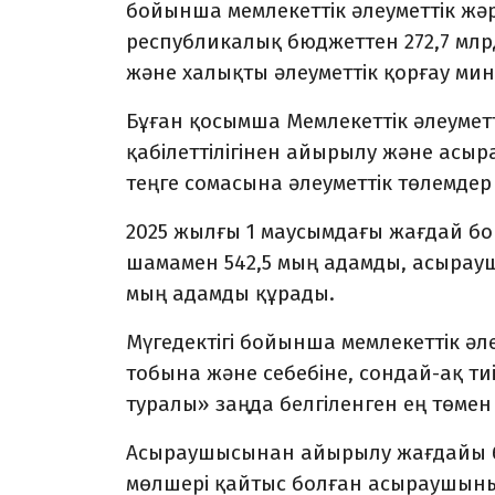
бойынша мемлекеттік әлеуметтік жә
республикалық бюджеттен 272,7 млр
және халықты әлеуметтік қорғау мини
Бұған қосымша Мемлекеттік әлеуметт
қабілеттілігінен айырылу және ас
теңге сомасына әлеуметтік төлемдер
2025 жылғы 1 маусымдағы жағдай б
шамамен 542,5 мың адамды, асыра
мың адамды құрады.
Мүгедектігі бойынша мемлекеттік әл
тобына және себебіне, сондай-ақ т
туралы» заңда белгіленген ең төме
Асыраушысынан айырылу жағдайы б
мөлшері қайтыс болған асыраушын