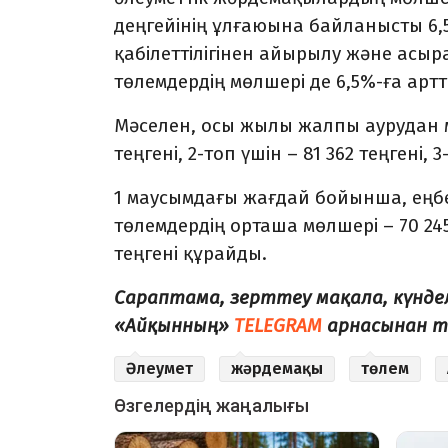
деңгейінің ұлғаюына байланысты 6,5%
қабілеттілігінен айырылу және ас
төлемдердің мөлшері де 6,5%-ға артт
Мәселен, осы жылы жалпы аурудан мү
теңгені, 2-топ үшін – 81 362 теңгені, 
1 маусымдағы жағдай бойынша, еңбе
төлемдердің орташа мөлшері – 70 2
теңгені құрайды.
Сараптама, зерттеу мақала, күнде
«Айқынның»
TELEGRAM
арнасынан т
Әлеумет
жәрдемақы
төлем