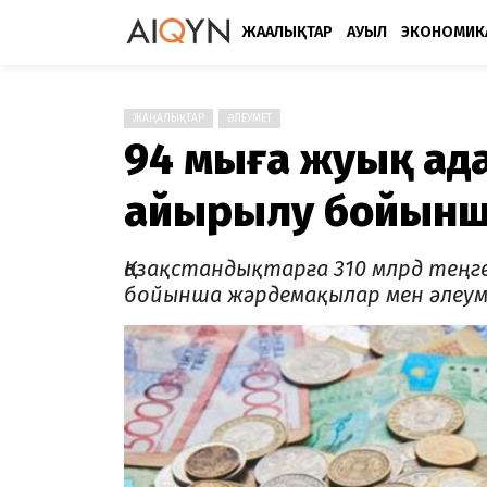
ЖАҢАЛЫҚТАР
АУЫЛ
ЭКОНОМИК
ЖАҢАЛЫҚТАР
ӘЛЕУМЕТ
94 мыңға жуық ада
айырылу бойынша
Қазақстандықтарға 310 млрд теңг
бойынша жәрдемақылар мен әлеум