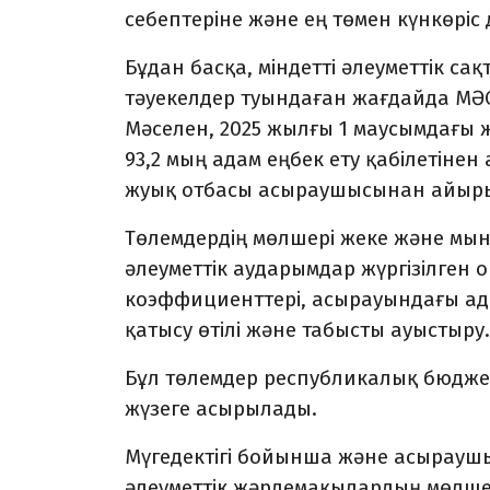
себептеріне және ең төмен күнкөріс
Бұдан басқа, міндетті әлеуметтік с
тәуекелдер туындаған жағдайда МӘС
Мәселен, 2025 жылғы 1 маусымдағы
93,2 мың адам еңбек ету қабілетіне
жуық отбасы асыраушысынан айырыл
Төлемдердің мөлшері жеке және мы
әлеуметтік аударымдар жүргізілген 
коэффициенттері, асырауындағы ада
қатысу өтілі және табысты ауыстыру.
Бұл төлемдер республикалық бюдже
жүзеге асырылады.
Мүгедектігі бойынша және асырау
әлеуметтік жәрдемақылардың мөлшер