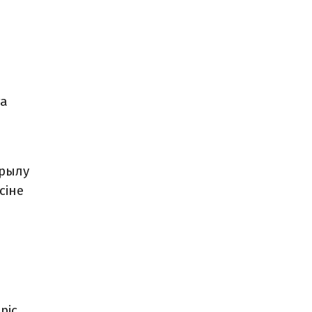
ға
ырылу
сіне
ріс