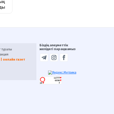
Біздің әлеуметтік
желідегі парақшамыз
т туралы
акция
 | онлайн газет