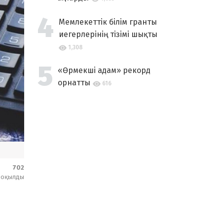
Мемлекеттік білім гранты
иегерлерінің тізімі шықты
1,308
«Өрмекші адам» рекорд
орнатты
616
702
оқылды