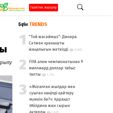
Газетке жазылу
Бүгін
TRENDS
"Той жасаймыз": Динара
Сәтжан қуанышты
ды
жаңалығын жеткізді
3,060
ырылу
FIFA әлем чемпионатынан 9
миллиард доллар табыс
тапты
1,704
«Жоғалған жылдар мен
суыған көңілді қайтару
мүмкін бе?»: Қарақат
Әбілдина жан сырын
ақтарды
1,633