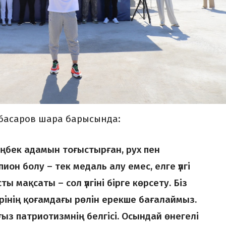
басаров шара барысында:
 еңбек адамын тоғыстырған, рух пен
ион болу – тек медаль алу емес, елге үлгі
сты мақсаты – сол үлгіні бірге көрсету. Біз
нің қоғамдағы рөлін ерекше бағалаймыз.
ағыз патриотизмнің белгісі. Осындай өнегелі