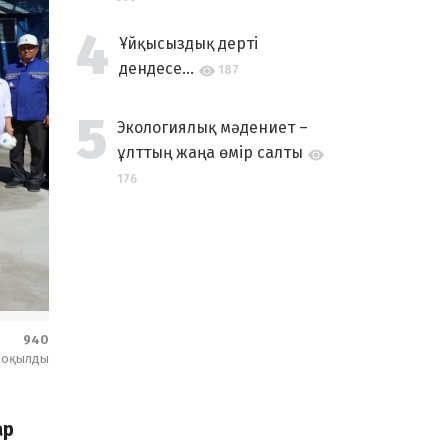
Ұйқысыздық дерті
дендесе...
187
Экологиялық мәдениет –
ұлттың жаңа өмір салты
176
940
оқылды
ар