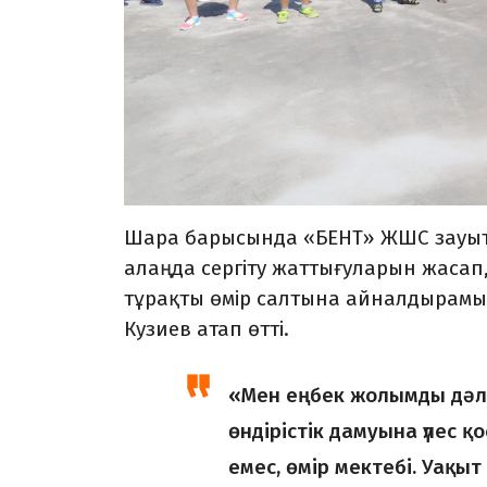
Шара барысында «БЕНТ» ЖШС зауыт
алаңда сергіту жаттығуларын жасап, 
тұрақты өмір салтына айналдырам
Кузиев атап өтті.
«Мен еңбек жолымды дәл о
өндірістік дамуына үлес қ
емес, өмір мектебі. Уақыт