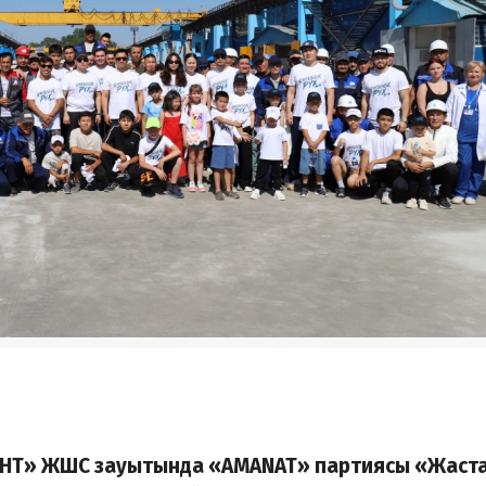
БЕНТ» ЖШС зауытында «AMANAT» партиясы «Жаст