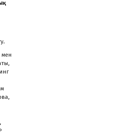
ық
у.
 мен
аты,
инг
ем
ова,
,
P