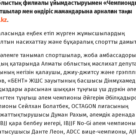
облыстық филиалы ұйымдастыруымен «Чемпионд
шылар мен өндіріс мамандарына арналған таңғы
.kz
.
 саласында еңбек етіп жүрген жұмысшылардың
салтын насихаттау және бұқаралық спортты дамыт
не әлемге танымал спортшылар, жоба амбассадоры
дың қатарында Алматы облыстық мәслихат депут
ының негізін қалаушы, джиу-джитсу және грэппл
ов, «БЕНТ» ЖШС зауытының басшысы Дінмұхамед
 қыздары арасынан шыққан тұңғыш үш дүркін әл
нгтен тұңғыш әлем чемпионы Әйгерім Әбілқадыр
мпионы Сейлхан Болатбек, OCTAGON лигасының
 жаттықтырушысы Думан Рахым, әлемдік аренада
J қара белбеу иегері, IBJJF No-Gi әлем чемпионы
қатысушысы Данте Леон, ADCC вице-чемпионы, AJ