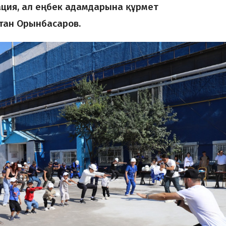
ция, ал еңбек адамдарына құрмет
лтан Орынбасаров.