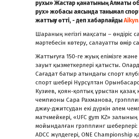
рухы» Жастар қанатының Алматы 
рух» жобасы аясында танымал спорт
жаттығу өтті, - деп хабарлайды
Aikyn
Шараның негізгі мақсаты – өндіріс
мәртебесін көтеру, салауатты өмір 
Жаттығуға 150-ге жуық елімізге жә
зауыт қызметкерлері қатысты. Олар
Сағадат батыр атындағы спорт клуб
спорт шебері Нұрсұлтан Орынбасар
Кузиев, қоян-қолтық ұрыстан қазақ
чемпионы Сара Рахманова, грэппли
джиу-джитсудан екі дүркін әлем че
матчмейкері, «UFC gym KZ» залының
мойындалған грэпплинг шеберлері: BJ
ADCC жүлдегері, ONE Championship 