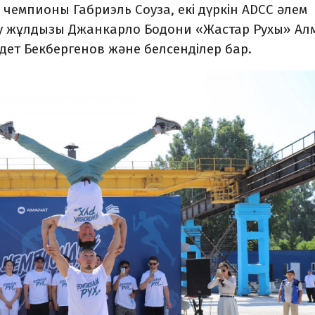
Gi чемпионы Габриэль Соуза, екі дүркін ADCC әлем
у жұлдызы Джанкарло Бодони «Жастар Рухы» Ал
ет Бекбергенов және белсенділер бар.