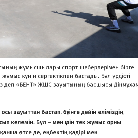
ының жұмысшылары спорт шеберлерімен бірге
жұмыс күнін сергектікпен бастады. Бұл үрдісті
ыз деп «БЕНТ» ЖШС зауытының басшысы Дінмұха
сы зауыттан бастап, бүгінге дейін еліміздің
осып келемін. Бұл – мен үшін тек жұмыс орны
 қанша өтсе де, еңбектің қадірі мен