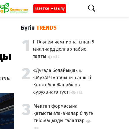
Газетке жазылу
Бүгін
TRENDS
FIFA әлем чемпионатынан 9
миллиард доллар табыс
ды
тапты
454
«Дұғада болайықшы»:
ртты
«МузАРТ» тобының әншісі
Кенжебек Жанәбілов
ауруханаға түсті
392
Мектеп формасына
қатысты ата-аналар білуге
тиіс маңызды талаптар
306