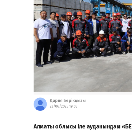
Дария Берікқызы
23/06/2025 19:03
Алматы облысы Іле ауданындағы «