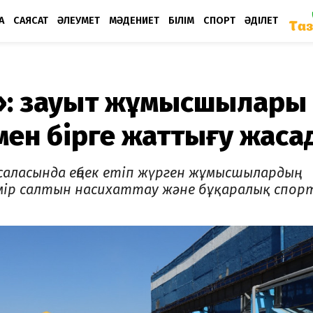
А
САЯСАТ
ӘЛЕУМЕТ
МӘДЕНИЕТ
БІЛІМ
СПОРТ
ӘДІЛЕТ
»: зауыт жұмысшылары
мен бірге жаттығу жаса
 саласында еңбек етіп жүрген жұмысшылардың
мір салтын насихаттау және бұқаралық спо