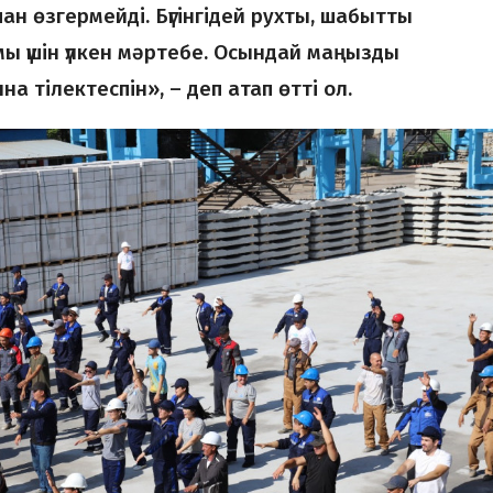
 өзгермейді. Бүгінгідей рухты, шабытты
мы үшін үлкен мәртебе. Осындай маңызды
 тілектеспін», – деп атап өтті ол.