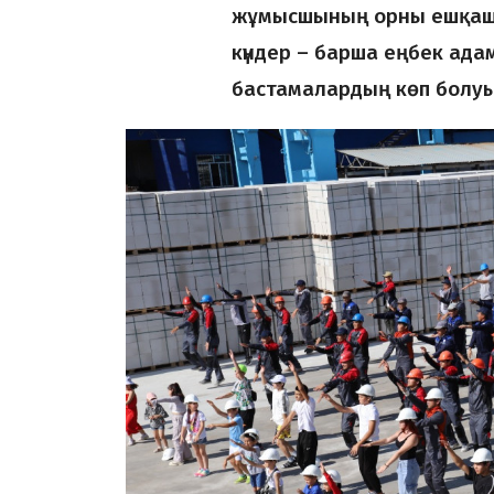
жұмысшының орны ешқашан
күндер – барша еңбек ада
бастамалардың көп болуына