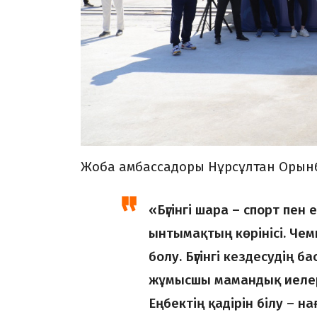
Жоба амбассадоры Нұрсұлтан Орын
«Бүгінгі шара – спорт пен
ынтымақтың көрінісі. Чемп
болу. Бүгінгі кездесудің ба
жұмысшы мамандық иелері
Еңбектің қадірін білу – н