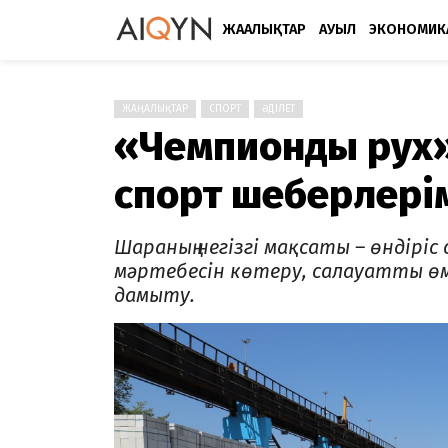
ЖАҢАЛЫҚТАР
АУЫЛ
ЭКОНОМИК
ЖАҢАЛЫҚТАР
СПОРТ
ӘДІЛЕТ
«Чемпиондық рух
спорт шеберлері
Шараның негізгі мақсаты – өндіріс
мәртебесін көтеру, салауатты ө
дамыту.