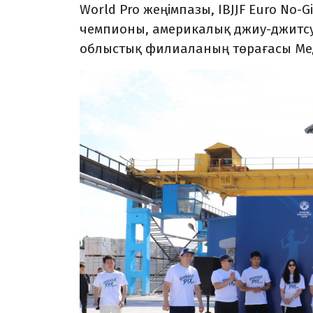
World Pro жеңімпазы, IBJJF Euro No-
чемпионы, америкалық джиу-джитс
облыстық филиаланың төрағасы Мед