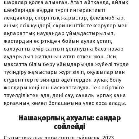
шаралар қолға алынған. Атап айт­қанда, айлық
шеңберінде өңірде түрлі ин­терактивті
лекциялар, спорттық жар­ыс­тар, флешмобтар,
ашық есік күндері, скринингтік тексерулер мен
ақпараттық науқандар ұйымдастырылып,
жастардың есірткіден бойын аулақ ұстап,
салауатты өмір салтын ұстануына баса назар
аудар­ыл­ып жатқанын атап өткен жөн. Осы
мақсатта білім беру ұйымдарында жүйелі түрде
түсіндіру жұмыстары жүргізіліп, оқу­шылар мен
студенттерге зиянды әдет­тер­ден аулақ болу
жолдары кеңінен наси­хат­талуда. Тек есірткіге
тәуелділіктен ада, дені сау, саналы ұрпақ қана
қоғамның кемел болашағына үлес қоса алады.
Нашақорлық ахуалы: сандар
сөйлейді
Статистикалық деректерге сүйенсек, 2023