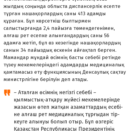
жылдың соңында облыста диспан­сер­лік есепте
тұрған нашақорлардың саны 413 адамды
құраған. Бұл көрсеткіш былтырмен
салыстырғанда 2,4 пайызға төмендеген­імен,
алғаш рет есепке алын­ған­дар­дың саны 56
адамға жетіп, бұл өз кезегінде нашақорлардың
санын 34 пай­ыз­дық өскенін айғақтап берген.
Маман­дар мұн­дай өсімнің басты себебі ретінде
түзеу ме­ке­мелеріндегі адамдарды меди­ци­на­лық
қамтамасыз ету функциясының Денсаулық сақтау
министрлігіне берілуін деп атады.
– Аталған өсімнің негізгі себебі –
қылмыстық-атқару жүйесі мекемелерінде
жазасын өтеп жатқан азаматтардың есе­бі­
не алғаш рет медициналық тұрғыдан тір­
кеуге алынуы болып отыр. Бұл өзгеріс
Қазақстан Республикасы Президентінің