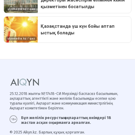
25.12.2018 жылғы №17418-СИ Мерзімді баспасөз басылымын,
ақпараттық агенттікті және желілік басылымды есепке қою
туралы куәлігі, Ақпарат және коммуникация министрлігінің
Ақпарат комитетімен берілген.
Бұл желілік ресурстың ақпараттық өнімдері 18
жастан асқан оқырманға арналған.
© 2025 Aikyn.kz. Барлық құқық қорғалған.