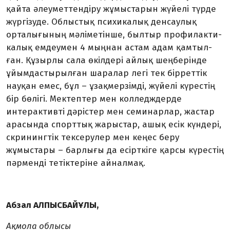
қайта әлеуметтендіру жұ­мыс­тарын жүйелі түрде
жүргізуде. Облы­с­тық психи­калық денсаулық
орталығы­ның мәлімет­ін­ше, былтыр профилакти­
калық емдеу­мен 4 мыңнан астам адам қам­тыл­
ған. Құ­з­ырлы сала өкілдері айлық шеңберінде
ұйымдастырылған шаралар легі тек бір­рет­тік
науқан емес, бұл – ұзақ­мерзімді, жүйелі күрестің
бір бөлігі. Мек­тептер мен колледждерде
интерактивті дәрістер мен семинарлар, жастар
арасын­д­а спорттық жарыстар, ашық есік күн­дері,
скринингтік тексерулер мен кеңес беру
жұмыстары – барлығы да есірткіге қарсы күрестің
пәр­менді тетіктеріне айналмақ.
Абзал АЛПЫСБАЙҰЛЫ,
Ақмола облысы