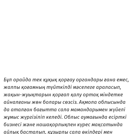
Бұл орайда тек құқық қорғау органдары ғана емес,
жалпы қоғамның түйткілді мәселеге араласып,
жақын-жуықтарын қорғап қалу ортақ міндетке
айналғаны жөн болары сөзсіз. Ақмола облысында
да аталған бағытта сала мамандарымен жүйелі
жұмыс жүргізіліп келеді. Облыс аумағында есірткі
бизнесі және нашақорлықпен күрес мақсатында
айлық басталып, құзырлы сала өкілдері мен