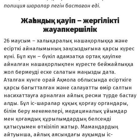
полиция шаралар легін бастаған еді.
Жаһандық қауіп – жергілікті
жауапкершілік
26 маусым – халықаралық нашақор­лық­қа және
есірткі айналымының заң­сыз­дығына қарсы күрес
күні. Бұл күн – бүкіл адамзатқа ортақ қауіпке
айналған нашақорлықпен күресте бейжайлыққа
жол бермеуді еске салатын маңызды дата.
Аталған күнге орай Ақмола облысында есірт­кіге
қарсы бағытталған және сал­ауат­ты өмір салтын
насихаттауға арналған айлық ресми түрде бастау
алды. Бұл іс-шаралар құқық қорғау органдары,
білім беру мекемелері, медициналық ұйымдар
мен қоғамдық құрылымдардың белсенді
қатысуымен өткізіліп жатыр. Мамандар­дың
айтуынша, айлық аясындағы ауқым­ды іс-