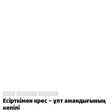
АЙМАҚ
ЖАҢАЛЫҚТАР
A-NEWSPAPER
Есірткімен күрес – ұлт амандығының
кепілі