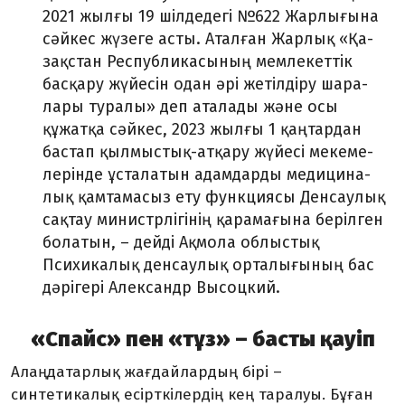
2021 жылғы 19 шілдедегі №622 Жарлығы­на
сәйкес жүзеге асты. Аталған Жарлық «Қа­­
зақстан Республикасының мемлекет­тік
басқару жүйесін одан әрі жетілдіру шара­
лары туралы» деп аталады және осы
құжатқа сәйкес, 2023 жылғы 1 қаңтардан
бастап қылмыстық-атқару жүйесі меке­ме­­
лерінде ұсталатын адамдарды медици­на­
лық қамтамасыз ету функциясы Ден­саулық
сақтау министрлігінің қарамағына берілген
болатын, – дейді Ақмола облыс­тық
Психикалық денсаулық орталығы­ның бас
дәрігері Александр Высоцкий.
«Спайс» пен «тұз» – басты қауіп
Алаңдатарлық жағдайлардың бірі –
синтетикалық есірткілердің кең таралуы. Бұған