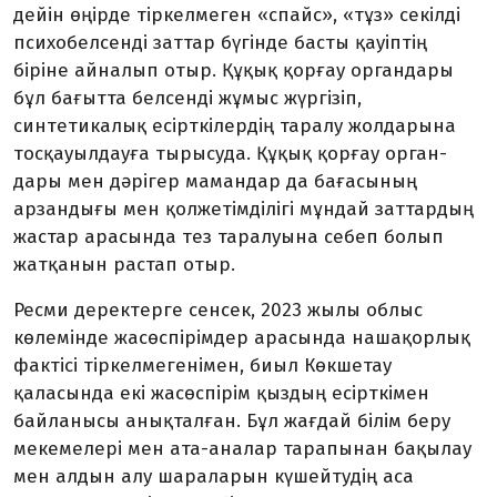
дейін өңірде тіркелмеген «спайс», «тұз» секілді
психобелсенді заттар бүгінде басты қауіптің
біріне айналып отыр. Құ­қық қорғау органдары
бұл бағытта бел­сенді жұмыс жүргізіп,
синтетикалық ес­ірт­­кілердің таралу жолдарына
тосқау­ыл­дауға тырысуда. Құқық қорғау орган­
дары мен дәрігер мамандар да бағасының
арзандығы мен қолжетімділігі мұндай заттардың
жастар арасында тез таралуына себеп болып
жатқанын растап отыр.
Ресми деректерге сенсек, 2023 жылы облыс
көлемінде жасөспірімдер арасында нашақорлық
фактісі тіркелмегенімен, биыл Көкшетау
қаласында екі жасөспірім қыздың есірткімен
байланысы анықтал­ған. Бұл жағдай білім беру
мекемелері мен ата-аналар тарапынан бақылау
мен ал­дын алу шараларын күшейтудің аса