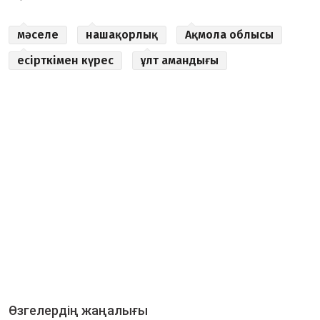
мәселе
нашақорлық
Ақмола облысы
есірткімен күрес
ұлт амандығы