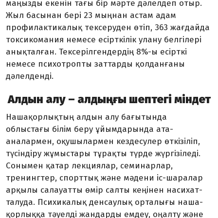
маңызды екенін тағы бір мәрте дәлелдеп отыр.
Жыл басынан бері 23 мыңнан астам адам
профилактикалық тексеруден өтіп, 363 жағдайда
токсикомания немесе есірткілік улану белгілері
анықталған. Тексерілген­дердің 8%-ы есірткі
немесе психотропты заттарды қолданғаны
дәлелденді.
Алдын алу – алдыңғы шептегі міндет
Нашақорлықтың алдын алу бағыт­ында
облыстағы білім беру ұйымдарында ата-
аналармен, оқушылармен кездесулер өткізіліп,
түсіндіру жұмыстары тұрақты түрде жүргізіледі.
Сонымен қатар лек­ция­лар, семинарлар,
тренингтер, спорт­тық және мәдени іс-шаралар
арқылы са­ла­уатты өмір салты кеңінен насихат­
талуда. Психикалық денсаулық орталығы наша­
қор­лыққа тәуелді жандарды емдеу, оңалту және