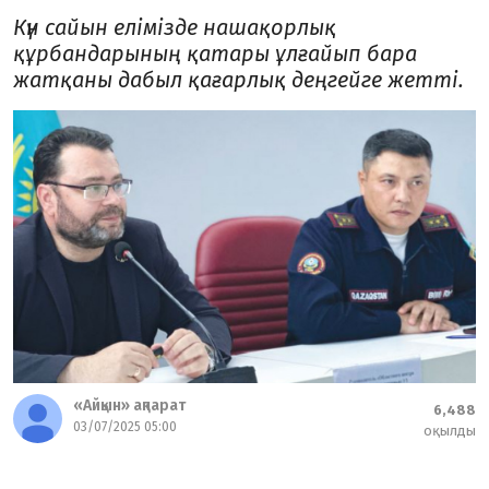
Күн сайын елімізде нашақорлық
құрбандарының қатары ұлғайып бара
жатқаны дабыл қағарлық деңгейге жетті.
«Айқын» ақпарат
6,488
03/07/2025 05:00
оқылды