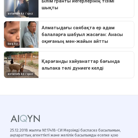
25.12.2018 жылғы №17418-СИ Мерзімді баспасөз басылымын,
ақпараттық агенттікті және желілік басылымды есепке қою