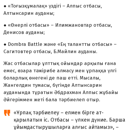
● «Тоғызқұмалақ» үздігі – Алпыс отбасы,
Алтынсарин ауданы;
● «Өнерлі отбасы» – Илимжановтар отбасы,
Денисов ауданы;
● Dombra Battle және «Ең талантты от­ба­сы» –
Сагитовтер отбасы, Б.Майлин ауда­ны.
Жас отбасылар ұлттық ойындар арқылы ғана
емес, өзара тәжірибе алмасу мен ұрпаққа үлгі
боларлық өнегені де паш етті. Мысалы,
Жангелдин тумасы, бүгінде Алтынсарин
ауданында тұратын Әбдрахман Алпыс жұбайы
Әйгеріммен жеті бала тәрбиелеп отыр.
«Ұрпақ тәрбиелеу – елмен бірге ат­
қарылатын іс. Отбасы – үлкен дүние. Барша
ұйымдастырушыларға алғыс айта­мыз», –