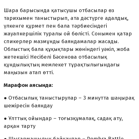
Шара барысында қатысушы отбасылар өз
тарихымен таныстырып, ата дәстүрге адалдық,
үлкенге құрмет пен бала тәр­бие­сіндегі
жауапкершілік туралы ой бөлісті. Сонымен қатар
спикерлер мазмұнды баян­дамалар жасады.
Облыстық бала құқықтары жөніндегі уәкіл, жоба
жетекшісі Несібелі Бәсенова отбасылық
құндылықтың мемлекет тұрақтылығындағы
маңызын атап өтті.
Марафон аясында:
● Отбасылық таныстырулар – 3 минутта шаңырақ
шежіресін баяндау
● Ұлттық ойындар – тоғызқұмалақ, садақ ату,
арқан тарту
● Шығармашылық байқаулар – Dombra Battle,