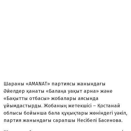
Шараны «AMANAT» партиясы жанындағы
Әйелдер қанаты «Балаңа уақыт арна» және
«Бақытты отбасы» жобалары аясында
ұйымдастырды. Жобаның жетекшісі – Қостанай
облысы бойынша бала құқықтары жөніндегі уәкіл,
партия жанындағы сарапшы Несібелі Басенова.