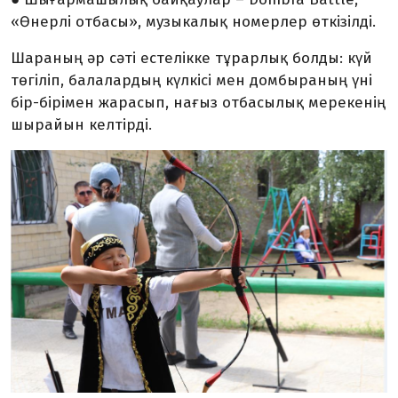
«Өнерлі отбасы», музыкалық номерлер өткізілді.
Шараның әр сәті естелікке тұрарлық болды: күй
төгіліп, балалардың күлкісі мен домбыраның үні
бір-бірімен жарасып, нағыз отбасылық мерекенің
шырайын келтірді.