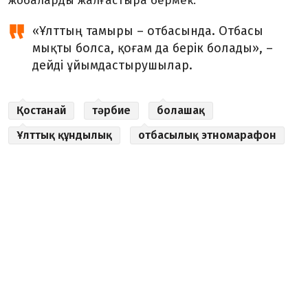
жобаларды жалғастыра бермек.
«Ұлттың тамыры – отбасында. Отбасы
мықты болса, қоғам да берік болады», –
дейді ұйымдастырушылар.
Қостанай
тәрбие
болашақ
Ұлттық құндылық
отбасылық этномарафон