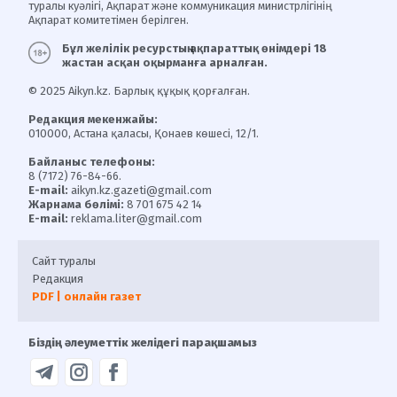
туралы куәлігі, Ақпарат және коммуникация министрлігінің
Ақпарат комитетімен берілген.
Бұл желілік ресурстың ақпараттық өнімдері 18
жастан асқан оқырманға арналған.
© 2025 Aikyn.kz. Барлық құқық қорғалған.
Редакция мекенжайы:
010000, Астана қаласы, Қонаев көшесі, 12/1.
Байланыс телефоны:
8 (7172) 76-84-66.
E-mail:
aikyn.kz.gazeti@gmail.com
Жарнама бөлімі:
8 701 675 42 14
E-mail:
reklama.liter@gmail.com
Сайт туралы
Редакция
PDF | онлайн газет
Біздің әлеуметтік желідегі парақшамыз