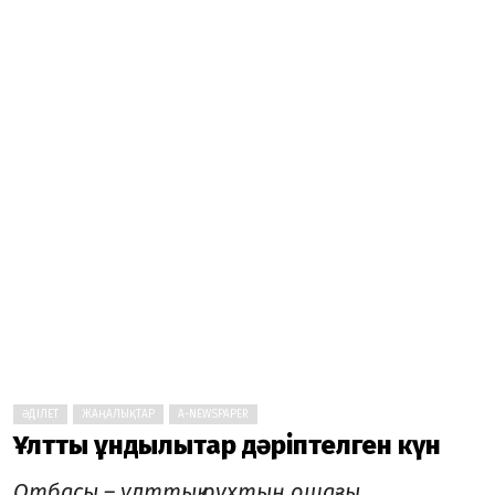
ӘДІЛЕТ
ЖАҢАЛЫҚТАР
A-NEWSPAPER
Ұлттық құндылықтар дәріптелген күн
Отбасы – ұлттық рухтың ошағы,