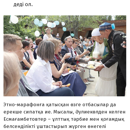
деді ол.
Этно-марафонға қатысқан өзге отбасылар да
ерекше сипатқа ие. Мысалы, Әулиекөлден келген
Есмағамбетовтер – ұлттық тәрбие мен қоғамдық
белсенділікті ұштастырып жүрген өнегелі