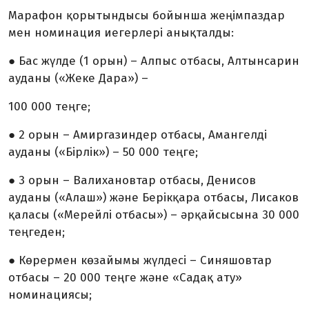
Марафон қорытындысы бойынша жеңімпаздар
мен номинация иегерлері анықталды:
● Бас жүлде (1 орын) – Алпыс отбасы, Алтынсарин
ауданы («Жеке Дара») –
100 000 теңге;
● 2 орын – Амир­газиндер отбасы, Аман­гелді
ауданы («Бірлік») – 50 000 теңге;
● 3 орын – Валихановтар отбасы, Денисов
ауданы («Алаш») және Берікқара отбасы, Лисаков
қаласы («Мерейлі отба­сы») – әрқайсысына 30 000
теңгеден;
● Көрермен көзайымы жүлдесі – Си­ня­шовтар
отбасы – 20 000 теңге және «Садақ ату»
номинациясы;