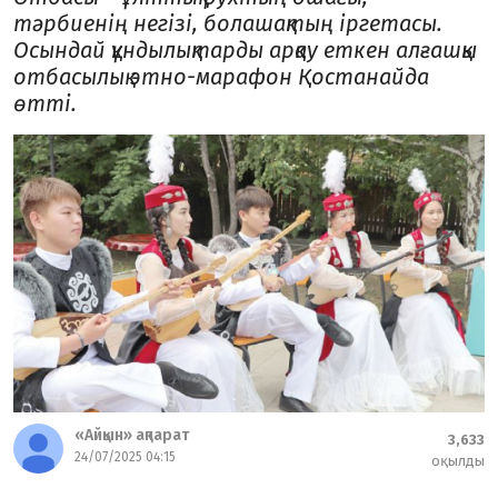
тәрбиенің негізі, болашақтың іргетасы.
Осындай құндылықтарды арқау еткен алғашқы
отбасылық этно-марафон Қостанайда
өтті.
«Айқын» ақпарат
3,633
24/07/2025 04:15
оқылды