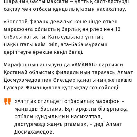
Шараның басты мақсаты – ұлттық салт-дәстүрді
сақтау мен отбасы құнды­лықтарын насихаттау.
«Золотой фазан» демалыс кешенінде өткен
марафонға облыстың барлық өңірлерінен 16
отбасы қатысты. Қатысушылар ұлттық
нақыштағы киім киіп, ата-баба мұрасын
дәріптеуге ерекше көңіл бөлді.
Марафонның ашылуында «AMANAT» партиясы
Қостанай облыстық филиалының төрағасы Алмат
Досмұхамедов пен Әйелдер қанатының жетекшісі
Гүлсара Жаманқұлова құттықтау сөз сөйледі.
«Ұлттық стильдегі отбасылық мара­фон –
маңызды бастама. Бұл арқылы біз ұрпаққа
отбасы құндылығын насихаттап,
дәстүрімізді жаңғыртамыз», – деді Алмат
Досмұхамедов.