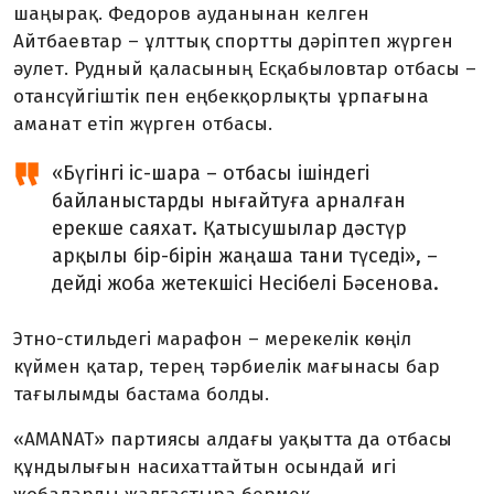
шаңырақ. Федоров ауданынан келген
Айтбаевтар – ұлттық спортты дәріптеп жүрген
әулет. Рудный қаласының Есқабыловтар отбасы –
отансүйгіштік пен еңбекқорлықты ұрпағына
аманат етіп жүрген отбасы.
«Бүгінгі іс-шара – отбасы ішіндегі
байланыстарды нығайтуға арналған
ерекше саяхат. Қатысушылар дәстүр
арқылы бір-бірін жаңаша тани түседі», –
дейді жоба жетекшісі Несібелі Бәсенова.
Этно-стильдегі марафон – мерекелік көңіл
күймен қатар, терең тәрбиелік мағынасы бар
тағылымды бастама болды.
«AMANAT» партиясы алдағы уақытта да отбасы
құндылығын насихаттайтын осындай игі