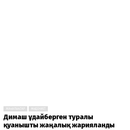
ЖАҢАЛЫҚТАР
МӘДЕНИЕТ
Димаш Құдайберген туралы
қуанышты жаңалық жарияланды