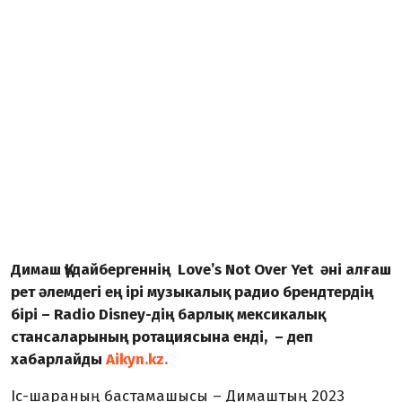
Димаш Құдайбергеннің Love’s Not Over Yet әні алғаш
рет әлемдегі ең ірі музыкалық радио брендтердің
бірі – Radio Disney-дің барлық мексикалық
стансаларының ротациясына енді, – деп
хабарлайды
Aikyn.kz.
Іс-шараның бастамашысы – Димаштың 2023