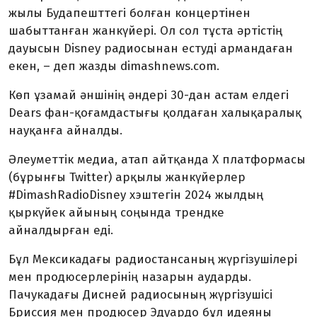
жылы Будапешттегі болған концертінен
шабыттанған жанкүйері. Ол сол тұста әртістің
дауысын Disney радиосынан естуді армандаған
екен, – деп жазды dimashnews.com.
Көп ұзамай әншінің әндері 30-дан астам елдегі
Dears фан-қоғамдастығы қолдаған халықаралық
науқанға айналды.
Әлеуметтік медиа, атап айтқанда X платформасы
(бұрынғы Twitter) арқылы жанкүйерлер
#DimashRadioDisney хэштегін 2024 жылдың
қыркүйек айының соңында трендке
айналдырған еді.
Бұл Мексикадағы радиостансаның жүргізушілері
мен продюсерлерінің назарын аударды.
Пачукадағы Дисней радиосының жүргізушісі
Бриссия мен продюсер Эдуардо бұл идеяны