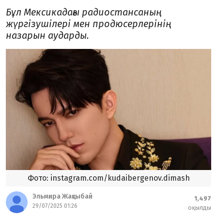
Бұл Мексикадағы радиостансаның
жүргізушілері мен продюсерлерінің
назарын аударды.
Фото: instagram.com/kudaibergenov.dimash
Эльмира Жақсыбай
1,497
29/07/2025 01:26
оқылды