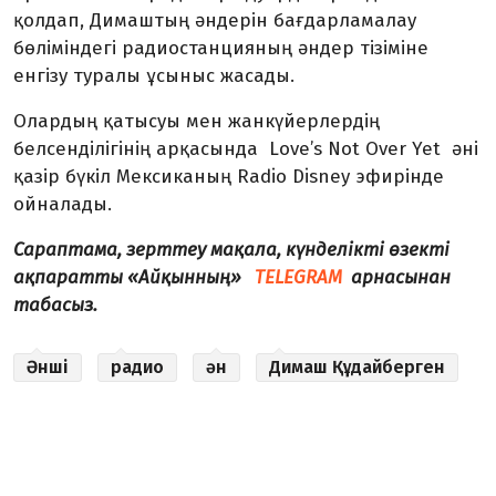
қолдап, Димаштың әндерін бағдарламалау
бөліміндегі радиостанцияның әндер тізіміне
енгізу туралы ұсыныс жасады.
Олардың қатысуы мен жанкүйерлердің
белсенділігінің арқасында Love’s Not Over Yet әні
қазір бүкіл Мексиканың Radio Disney эфирінде
ойналады.
Сараптама, зерттеу мақала, күнделікті өзекті
ақпаратты «Айқынның»
TELEGRAM
арнасынан
табасыз.
Әнші
радио
ән
Димаш Құдайберген