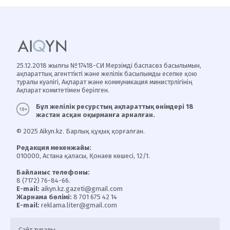
25.12.2018 жылғы №17418-СИ Мерзімді баспасөз басылымын,
ақпараттық агенттікті және желілік басылымды есепке қою
туралы куәлігі, Ақпарат және коммуникация министрлігінің
Ақпарат комитетімен берілген.
Бұл желілік ресурстың ақпараттық өнімдері 18
жастан асқан оқырманға арналған.
© 2025 Aikyn.kz. Барлық құқық қорғалған.
Редакция мекенжайы:
010000, Астана қаласы, Қонаев көшесі, 12/1.
Байланыс телефоны:
8 (7172) 76-84-66.
E-mail:
aikyn.kz.gazeti@gmail.com
Жарнама бөлімі:
8 701 675 42 14
E-mail:
reklama.liter@gmail.com
Сайт туралы