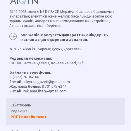
25.12.2018 жылғы №17418-СИ Мерзімді баспасөз басылымын,
ақпараттық агенттікті және желілік басылымды есепке қою
туралы куәлігі, Ақпарат және коммуникация министрлігінің
Ақпарат комитетімен берілген.
Бұл желілік ресурстың ақпараттық өнімдері 18
жастан асқан оқырманға арналған.
© 2025 Aikyn.kz. Барлық құқық қорғалған.
Редакция мекенжайы:
010000, Астана қаласы, Қонаев көшесі, 12/1.
Байланыс телефоны:
8 (7172) 76-84-66.
E-mail:
aikyn.kz.gazeti@gmail.com
Жарнама бөлімі:
8 701 675 42 14
E-mail:
reklama.liter@gmail.com
Сайт туралы
Редакция
PDF | онлайн газет