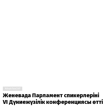
ЖАҢАЛЫҚТАР
Женевада Парламент спикерлерінің
VI Дүниежүзілік конференциясы өтті