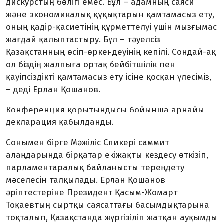
дискурстың бөлігі емес. Бұл – адамның саяси
және экономикалық құқықтарын қамтамасыз ету,
оның қадір-қасиетінің құрметтелуі үшін мызғымас
жағдай қалыптастыру. Бұл – тәуелсіз
Қазақстанның өсіп-өркендеуінің кепілі. Сондай-ақ
ол біздің жалпыға ортақ бейбітшілік пен
қауіпсіздікті қамтамасыз ету ісіне қосқан үлесіміз,
– деді Ерлан Қошанов.
Конференция қорытындысы бойынша арнайы
декларация қабылданды.
Сонымен бірге Мәжіліс Спикері саммит
алаңдарында бірқатар екіжақты кездесу өткізіп,
парламентаралық байланысты тереңдету
мәселесін талқылады. Ерлан Қошанов
әріптестеріне Президент Қасым-Жомарт
Тоқаевтың сыртқы саясаттағы басымдықтарына
тоқталып, Қазақстанда жүргізіліп жатқан ауқымды