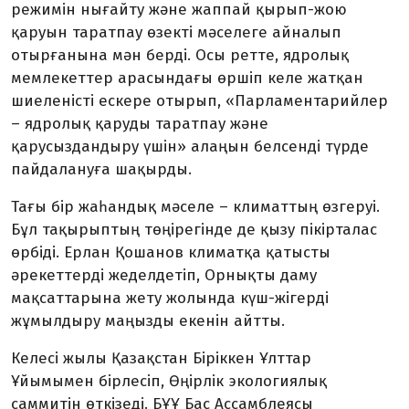
режимін нығайту және жаппай қырып-жою
қаруын таратпау өзекті мәселеге айналып
отырғанына мән берді. Осы ретте, ядролық
мемлекеттер арасындағы өршіп келе жатқан
шиеленісті ескере отырып, «Парламентарийлер
– ядролық қаруды таратпау және
қарусыздандыру үшін» алаңын белсенді түрде
пайдалануға шақырды.
Тағы бір жаһандық мәселе – климаттың өзгеруі.
Бұл тақырыптың төңірегінде де қызу пікірталас
өрбіді. Ерлан Қошанов климатқа қатысты
әрекеттерді жеделдетіп, Орнықты даму
мақсаттарына жету жолында күш-жігерді
жұмылдыру маңызды екенін айтты.
Келесі жылы Қазақстан Біріккен Ұлттар
Ұйымымен бірлесіп, Өңірлік экологиялық
саммитін өткізеді. БҰҰ Бас Ассамблеясы