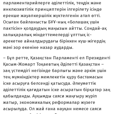
парламентарийлерге әділеттілік, теңдік және
инклюзивтілік принциптерін ілгерілету ісінде
ерекше жауапкершілік жүктелгенін атап өтті.
Осыған байланысты БҰҰ-ның «Болашақ үшін
пактісін» қолдаудың маңызын айтты. Сондай-ақ
халықаралық міндеттемелерді ұлттық іс-
әрекетке айналдырудағы біріккен күш-жігердің
мәні зор екеніне назар аударды.
– Бұл ретте, Қазақстан Парламенті ел Президенті
Қасым-Жомарт Тоқаевтың Әділетті Қазақстан –
заң үстемдігі негізінде барлығы және әркім үшін
тең мүмкіндіктер мемлекетін құру бастамасын
іске асыруға белсенді қатысуда. Әлеуметтік
әділеттілік қағидатын іске асыратын бірқатар заң
қабылданды. Ауқымды саяси жаңғыру жүріп
жатыр, экономикалық реформалар жүзеге
асырылуда. Ол жай ғана науқан немесе саяси