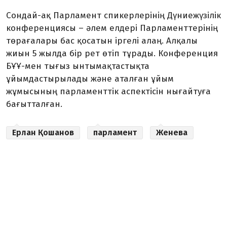
Сондай-ақ Парламент спикерлерінің Дүниежүзілік
конференциясы – әлем елдері Парламенттерінің
төрағалары бас қосатын іргелі алаң. Алқалы
жиын 5 жылда бір рет өтіп тұрады. Конференция
БҰҰ-мен тығыз ынтымақтастықта
ұйымдастырылады және аталған ұйым
жұмысының парламенттік аспектісін нығайтуға
бағытталған.
Ерлан Қошанов
парламент
Женева