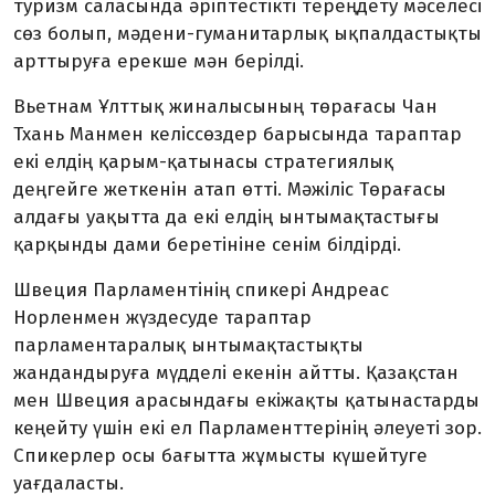
туризм саласында әріптестікті тереңдету мәселесі
сөз болып, мәдени-гуманитарлық ықпалдастықты
арттыруға ерекше мән берілді.
Вьетнам Ұлттық жиналысының төрағасы Чан
Тхань Манмен келіссөздер барысында тараптар
екі елдің қарым-қатынасы стратегиялық
деңгейге жеткенін атап өтті. Мәжіліс Төрағасы
алдағы уақытта да екі елдің ынтымақтастығы
қарқынды дами беретініне сенім білдірді.
Швеция Парламентінің спикері Андреас
Норленмен жүздесуде тараптар
парламентаралық ынтымақтастықты
жандандыруға мүдделі екенін айтты. Қазақстан
мен Швеция арасындағы екіжақты қатынастарды
кеңейту үшін екі ел Парламенттерінің әлеуеті зор.
Спикерлер осы бағытта жұмысты күшейтуге
уағдаласты.