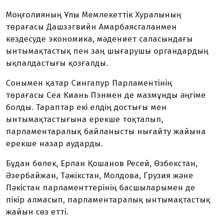
Моңғолияның Ұлы Мемлекеттік Хуралының
төрағасы Дашзэгвийн Амарбаясгаланмен
кездесуде экономика, мәдениет саласындағы
ынтымақтастық пен заң шығарушы органдардың
ықпалдастығы қозғалды.
Сонымен қатар Сингапур Парламентінің
төрағасы Сеа Киань Пэнмен де мазмұнды әңгіме
болды. Тараптар екі елдің достығы мен
ынтымақтастығына ерекше тоқталып,
парламентаралық байланысты нығайту жайына
ерекше назар аударды.
Бұдан бөлек, Ерлан Қошанов Ресей, Өзбекстан,
Әзербайжан, Тәжікстан, Молдова, Грузия және
Пәкістан парламенттерінің басшыларымен де
пікір алмасып, парламентаралық ынтымақтастық
жайын сөз етті.