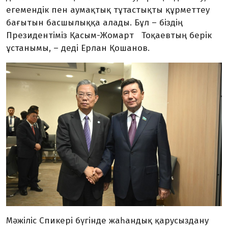
егемендік пен аумақтық тұтастықты құрметтеу
бағытын басшылыққа алады. Бұл – біздің
Президентіміз Қасым-Жомарт Тоқаевтың берік
ұстанымы, – деді Ерлан Қошанов.
Мәжіліс Спикері бүгінде жаһандық қарусыздану