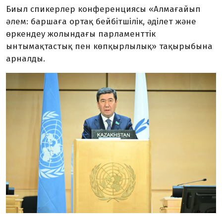
Биыл спикерлер конференциясы «Алмағайып
әлем: баршаға ортақ бейбітшілік, әділет және
өркендеу жолындағы парламенттік
ынтымақтастық пен көпқырлылық» тақырыбына
арналды.