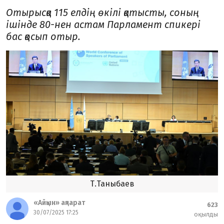
Отырысқа 115 елдің өкілі қатысты, соның
ішінде 80-нен астам Парламент спикері
бас қосып отыр.
Т.Таныбаев
«Айқын» ақпарат
623
30/07/2025 17:25
оқылды