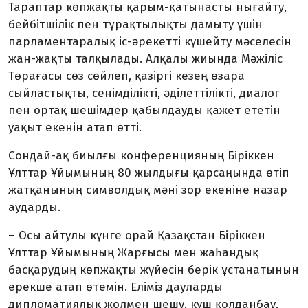
Тараптар көпжақты қарым-қатынасты нығайту,
бейбітшілік пен тұрақтылықты дамыту үшін
парламентаралық іс-әрекетті күшейту мәселесін
жан-жақты талқылады.
Алқалы жиында Мәжіліс
Төрағасы сөз сөйлеп, қазіргі кезең өзара
сыйластықты, сенімділікті, әділеттілікті, диалог
пен ортақ шешімдер қабылдауды қажет ететін
уақыт екенін атап өтті.
Сондай-ақ биылғы конференцияның Біріккен
Ұлттар Ұйымының 80 жылдығы қарсаңында өтіп
жатқанының символдық мәні зор екеніне назар
аударды.
– Осы айтулы күнге орай Қазақстан Біріккен
Ұлттар Ұйымының Жарғысы мен жаһандық
басқарудың көпжақты жүйесін берік ұстанатынын
ерекше атап өтемін. Еліміз дауларды
дипломатиялық жолмен шешу, күш қолданбау,