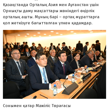
Қазақстанда Орталық Азия мен Ауғанстан үшін
Орнықты даму мақсаттары жөніндегі өңірлік
орталық ашты. Мұның бәрі – ортақ мұраттарға
қол жеткізуге бағытталған үлкен қадамдар.
Сонымен қатар Мәжіліс Төрағасы