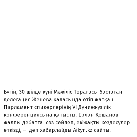
Бүгін, 30 шілде күні М
әжіліс Төрағасы бастаған
делегация Женева қаласында өтіп жатқан
Парламент спикерлерінің VI Дүниежүзілік
конференциясына қатысты.
Ерлан Қошанов
жалпы дебатта сөз сөйлеп, екіжақты кездесулер
өткізді,
–
деп хабарлайды Аikyn.kz сайты.