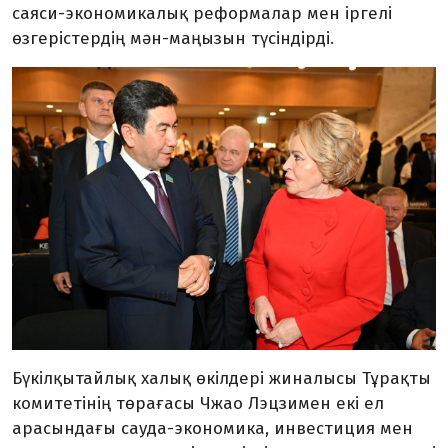
саяси-экономикалық реформалар мен іргелі
өзгерістердің мән-маңызын түсіндірді.
Бүкілқытайлық халық өкілдері жиналысы Тұрақты
комитетінің төрағасы Чжао Лэцзимен екі ел
арасындағы сауда-экономика, инвестиция мен