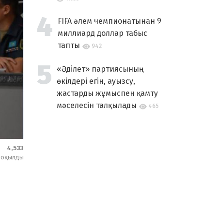
FIFA әлем чемпионатынан 9
миллиард доллар табыс
тапты
942
«Әділет» партиясының
өкілдері егін, ауызсу,
жастарды жұмыспен қамту
мәселесін талқылады
465
4,533
оқылды