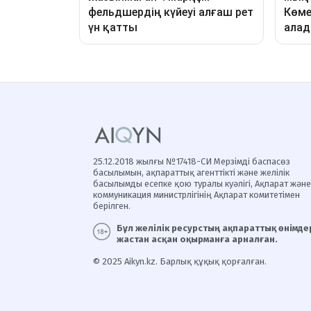
25.12.2018 жылғы №17418-СИ Мерзімді баспасөз
басылымын, ақпараттық агенттікті және желілік
басылымды есепке қою туралы куәлігі, Ақпарат және
коммуникация министрлігінің Ақпарат комитетімен
берілген.
Бұл желілік ресурстың ақпараттық өнімдер
жастан асқан оқырманға арналған.
© 2025 Aikyn.kz. Барлық құқық қорғалған.