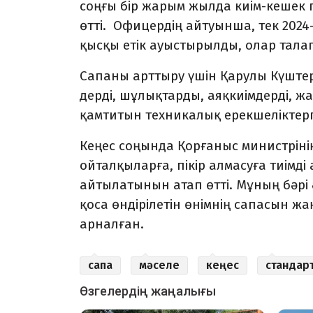
соңғы бір жарым жылда киім-кешек п
өтті. Офицердің айтуынша, тек 202
қысқы етік ауыстырыл­ды, олар тала
Сапаны арттыру үшін Қарулы Күштер
дерді, шұлықтарды, аяқкиімдерді, ж
қамтитын техникалық ерекшеліктерге 
Кеңес соңында Қорғаныс министріні
ойталқыларға, пікір алмасуға тиімді 
айтылатынын атап өтті. Мұның бәрі 
қоса өндірілетін өнім­нің сапасын 
арналған.
сапа
мәселе
кеңес
стандар