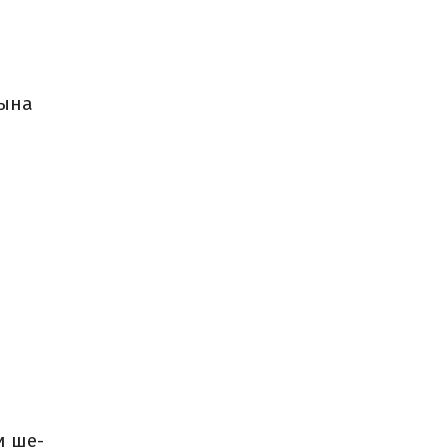
рына
и ше­