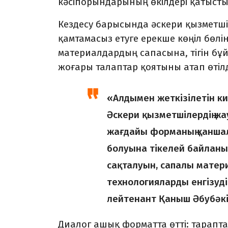
кәсіпорын­дарының өкілдері қатысты
Кездесу барысында әскери қызметшіл
қамтамасыз етуге ерекше көңіл бөлі
материалдардың сапасына, тігін бұ
жоғары талаптар қояты­ны атап өтілд
«Алдымен жеткізілетін ки
Әскери қызметшілердің ж
жағдайы форманың қаншал
болуына тікелей байланыс
сақталуын, сапалы матер
технологияларды енгізуді 
лейтенант Қаныш Әбубәкі
Диалог ашық форматта өтті: тарапта