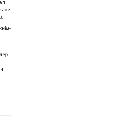
тап
және
ді.
киім­
улер
ен