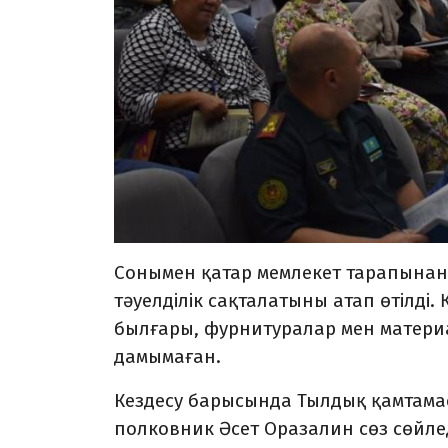
Сонымен қатар мемлекет тарапынан
тәуелділік сақталатыны атап өтілді. 
былғары, фур­ни­тура­лар мен матер
дамымаған.
Кездесу барысында Тылдық қамтама
полков­ник Әсет Оразалин сөз сөйлед