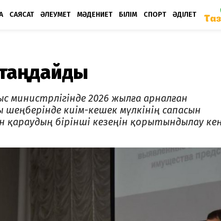
А
САЯСАТ
ӘЛЕУМЕТ
МӘДЕНИЕТ
БІЛІМ
СПОРТ
ӘДІЛЕТ
атаңдайды
ыс министрлігінде 2026 жылға арналған
шеңберінде киім-кешек мүлкінің сапасын
н қараудың бірінші кезеңін қорытындылау кең