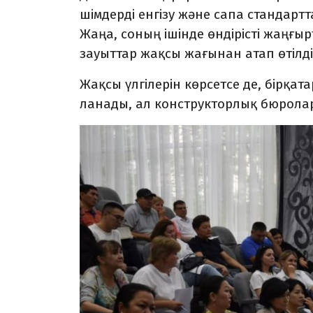
шім­дерді енгізу және сапа стандарт
Жаңа, соның ішінде өндірісті жаңғы
зауыттар жақсы жағынан атап өтілді
Жақсы үлгілерін көрсетсе де, бірқата
ланады, ал конструкторлық бюролар