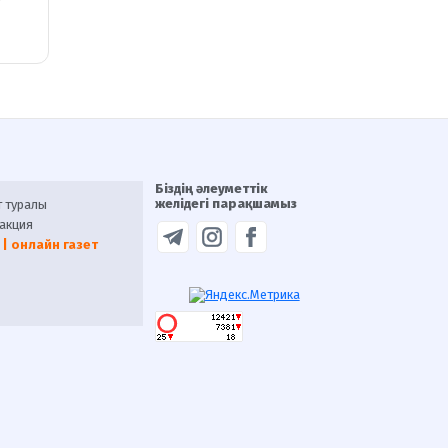
Біздің әлеуметтік
желідегі парақшамыз
т туралы
акция
 | онлайн газет