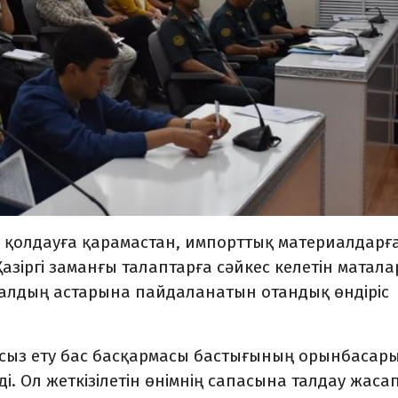
 қолдауға қарамастан, импорттық материалдарғ
Қазіргі заманғы талап­тарға сәйкес келетін матала
иалдың астарына пайда­лана­тын отандық өндіріс
сыз ету бас басқармасы бастығының орынбасар
і. Ол жет­кізілетін өнімнің сапасына талдау жасап