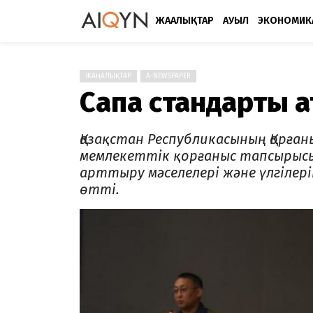
ЖАҢАЛЫҚТАР
АУЫЛ
ЭКОНОМИК
ЖАҢАЛЫҚТАР
A-NEWSPAPER
Сапа стандарты қ
Қазақстан Республикасының Қорған
мемлекеттік қорғаныс тапсырысы 
арттыру мәселелері және үлгілері
өтті.