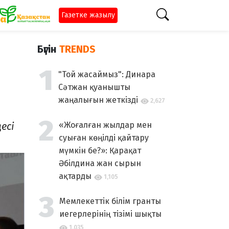
Газетке жазылу
Бүгін
TRENDS
"Той жасаймыз": Динара
Сәтжан қуанышты
жаңалығын жеткізді
2,627
есі
«Жоғалған жылдар мен
суыған көңілді қайтару
мүмкін бе?»: Қарақат
Әбілдина жан сырын
ақтарды
1,105
Мемлекеттік білім гранты
иегерлерінің тізімі шықты
1,035