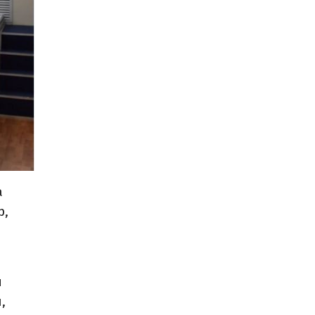
а
р,
ы
,