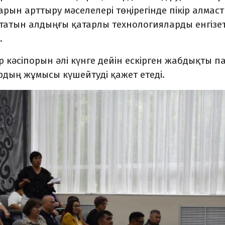
тарын арттыру мәселелері төңірегінде пікір алмаст
ртатын алдыңғы қатарлы технологияларды енгізет
.
р кәсіп­ор­ын әлі күнге дейін ескірген жабдықты п
дың жұмысы күшейтуді қажет етеді.