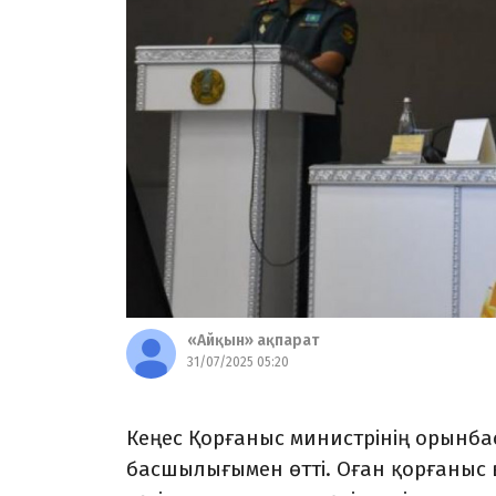
«Айқын» ақпарат
31/07/2025 05:20
Кеңес Қорғаныс министрінің орынба
басшылығымен өтті. Оған қорғаныс 