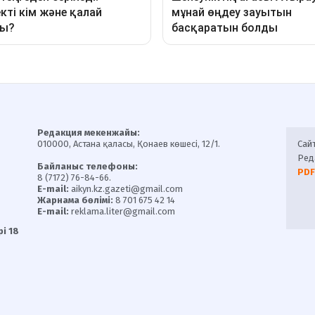
Редакция мекенжайы:
010000, Астана қаласы, Қонаев көшесі, 12/1.
Сай
Ред
Байланыс телефоны:
PDF
8 (7172) 76-84-66.
E-mail:
aikyn.kz.gazeti@gmail.com
Жарнама бөлімі:
8 701 675 42 14
E-mail:
reklama.liter@gmail.com
і 18