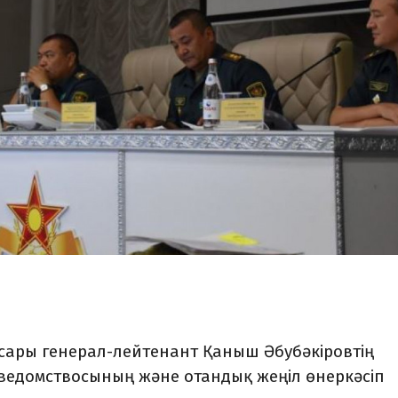
сары генерал-лейтенант Қаныш Әбубәкіровтің
ведомствосы­ның және отандық жеңіл өнеркәсіп