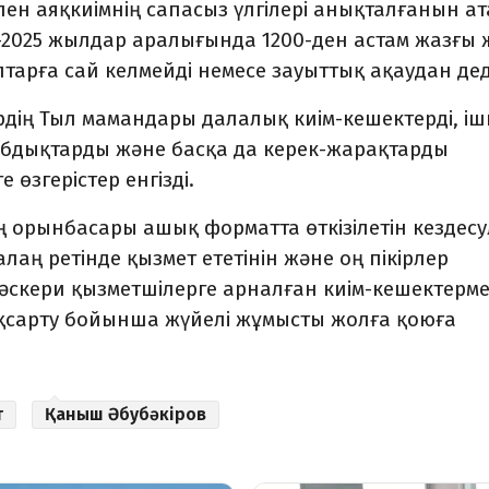
ен аяқкиімнің сапасыз үлгілері анықталғанын а
4-2025 жылдар аралығында 1200-ден астам жазғы 
п­тарға сай келмейді немесе зауыттық ақаудан де
дің Тыл мамандары далалық киім-кешектерді, іш
абдық­тарды және басқа да керек-жарақтарды
өзгерістер енгізді.
ң орынбасары ашық форматта өткізілетін кездес
алаң ретінде қызмет ететінін және оң пікірлер
әскери қызметшілерге ар­нал­ған киім-кешектерм
жақсарту бойынша жүйелі жұмысты жолға қоюға
т
Қаныш Әбубәкіров