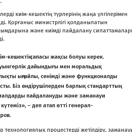
.
ерді киім-кешектің түрлерінің жаңа үлгілерімен
нді. Қорғаныс министрлігі қолданылатын
йымдарына және киімді пай­далану сипаттамала
і.
ім-кешектің сапасы жақсы болуы керек.
ауынгерлік дайындығы мен моральдық
ықты ыңғайлы, сенімді және функционалды
ты. Біз өндірушілерден барлық стандарттың
иалдарды пайдалануды және зама­науи
күтеміз», – деп атап өтті генерал-
ров.
р техно­логиялық процестерді жетілдіру, заманау