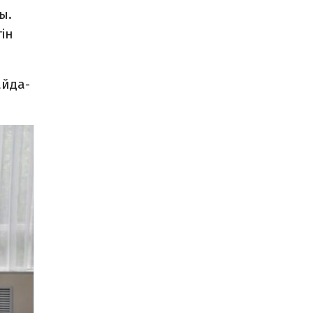
ы.
ін
айда­