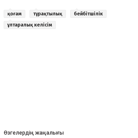
қоғам
тұрақтылық
бейбітшілік
ұлтаралық келісім