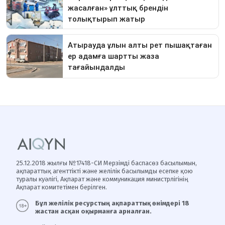
25.12.2018 жылғы №17418-СИ Мерзімді баспасөз басылымын,
ақпараттық агенттікті және желілік басылымды есепке қою
туралы куәлігі, Ақпарат және коммуникация министрлігінің
Ақпарат комитетімен берілген.
Бұл желілік ресурстың ақпараттық өнімдері 18
жастан асқан оқырманға арналған.