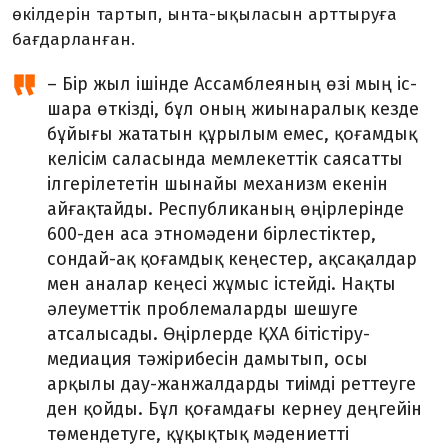
өкіл­дерін тартып, ынта-ықыласын арт­тыруға
бағдарланған.
– Бір жыл ішінде Ассамблеяның өзі мың іс-
шара өткізді, бұл оның жиын­аралық кезде
бұйығы жататын құрылым емес, қоғамдық
келісім саласында мем­ле­кеттік саясатты
ілгерілететін шынайы механизм екенін
айғақтайды. Респуб­ликаның өңірлерінде
600-ден аса этно­мәдени бірлестіктер,
сондай-ақ қоғам­дық кеңестер, ақсақалдар
мен аналар кеңесі жұмыс істейді. Нақты
әлеуметтік проблемаларды шешуге
атсалысады. Өңірлерде ҚХА бітістіру-
медиация тәжірибесін дамытып, осы
арқылы дау-жанжалдарды тиімді реттеуге
ден қойды. Бұл қоғамдағы кернеу деңгейін
төмен­детуге, құқықтық мәдениетті