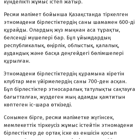
күнделікті жұмыс істеп жатыр.
Ресми мәлімет бойынша Қазақ­станда тіркелген
этномәдени бірлес­тіктердің саны шамамен 600-ді
құрайды. Олардың жүз мыңнан аса тұрақты,
белсенді мүше­лері бар. Бұл ұйымдардың
республика­лық, өңірлік, облыстық, қалалық,
аудан­дық және басқа деңгей­дегі бөлімшелері
құрылған.
Этномәдени бірлестіктердің құра­мы­­на кіретін
клубтар мен үйірмелердің саны 700-ден асқан.
Бұл бірлестіктер этносаралық татулықты сақтауға
бағыт­талған, жүздеген мың адамды қамтитын
көптеген іс-шара өткізеді.
Сонымен бірге, ресми мәліметке жүгінсек,
мемлекеттік тіркеусіз жұмыс істейтін этномәдени
бірлестіктер де ортақ іске өз еншісін қосып