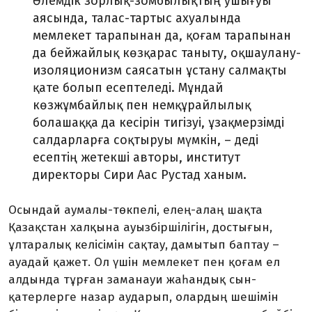
Әлемдік зорлық-зомбы­лықтың ушығуы
аясында, талас-тартыс ахуалында
мемлекет тарапынан да, қоғам тарапынан
да бейжайлық көз­қарас таныту, оқшаулану-
изоляционизм сая­сатын ұстану салмақты
қате болып есеп­теледі. Мұндай
көзжұмбайлық пен нем­құрайлылық
болашаққа да кесірін ти­гіз­уі, ұзақмерзімді
салдарларға соқ­тыруы мүмкін, – деді
есептің жетекші авторы, институт
директоры Сири Аас Рустад ханым.
Осындай аумалы-төкпелі, елең-алаң шақта
Қазақстан халқына ауыз­біршілігін, достығын,
ұлтаралық келі­сімін сақтау, дамытып баптау –
ауадай қажет. Ол үшін мемлекет пен қоғам ел
алдында тұрған заманауи жаһандық сын-
қатерлерге назар аударып, олардың шешімін