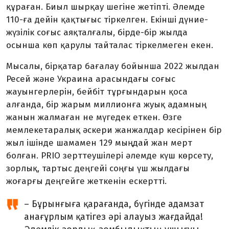
құраған. Биыл шырқау шегіне жетіпті. Әлемде
110-ға дейін қақтығыс тіркелген. Екінші дүние­
жүзілік соғыс аяқталғалы, бірде-бір жылда
осынша көп қарулы тайталас тіркелмеген екен.
Мысалы, бірқатар бағалау бойынша 2022 жылдан
Ресей және Украина ара­сын­дағы соғыс
жауынгерлерін, бейбіт тұрғындарын қоса
алғанда, бір жарым мил­лионға жуық адамның
жанын жал­ма­ған не мүгедек еткен. Өзге
мемлекет­аралық әскери жанжалдар кесірінен бір
жыл ішінде шамамен 129 мыңдай жан мерт
болған. PRIO зерттеушілері әлемде күш көрсету,
зорлық, тартыс деңгейі соңғы үш жылдағы
жоғарғы деңгейге жеткенін ескертті.
– Бұрынғыға қарағанда, бүгінде адам­зат
анағұрлым қатігез әрі алауыз жағдайда!