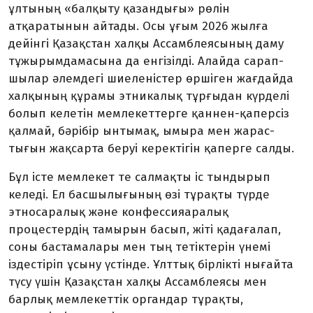
ұлтының «балқыту қазандығы» рөлін
атқаратынын айтады. Осы ұғым 2026 жылға
дейінгі Қазақстан хал­қы Ассамблеясының даму
тұжырым­дамасына да енгізілді. Алайда са­рап­­
шылар әлемдегі шиеленістер өрші­ген жағдайда
халқының құрамы этника­лық тұрғыдан күрделі
болып келетін мемле­кеттерге қаннен-қаперсіз
қалмай, бәрі­бір ынтымақ, ымыра мен жарас­
тығын жақсарта беруі керектігін қаперге салды.
Бұл істе мемлекет те салмақты іс тындырып
келеді. Ел басшылығының өзі тұрақты түрде
этносаралық және кон­фессияаралық
процестердің та­мыр­­ын басып, жіті қадағалап,
соны бастама­лары мен тың тетіктерін үнемі
іздестіріп ұсыну үстінде. Ұлттық бірлікті нығайта
түсу үшін Қазақстан халқы Ассамблеясы мен
барлық мемле­кеттік органдар тұрақ­ты,