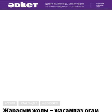
ӘЛЕУМЕТ
ЖАҢАЛЫҚТАР
A-NEWSPAPER
Жарасым жолы – жасампаз қоғам