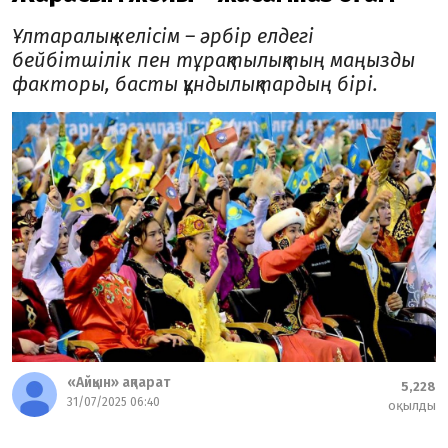
Ұлтаралық келісім – әрбір елдегі
бейбітшілік пен тұрақтылықтың маңызды
факторы, басты құндылықтардың бірі.
«Айқын» ақпарат
5,228
31/07/2025 06:40
оқылды