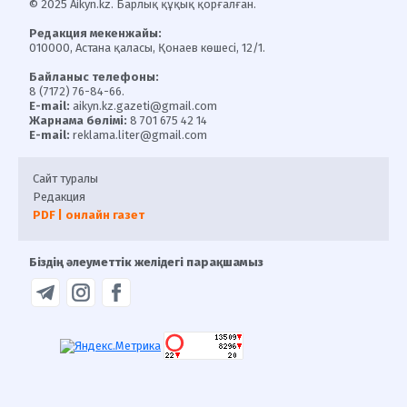
© 2025 Aikyn.kz. Барлық құқық қорғалған.
Редакция мекенжайы:
010000, Астана қаласы, Қонаев көшесі, 12/1.
Байланыс телефоны:
8 (7172) 76-84-66.
E-mail:
aikyn.kz.gazeti@gmail.com
Жарнама бөлімі:
8 701 675 42 14
E-mail:
reklama.liter@gmail.com
Сайт туралы
Редакция
PDF | онлайн газет
Біздің әлеуметтік желідегі парақшамыз