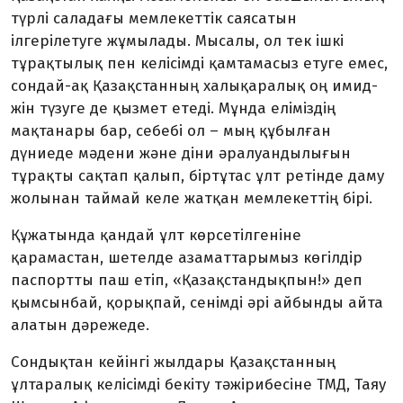
түрлі саладағы мемле­кеттік саясатын
ілгерілетуге жұмылады. Мысалы, ол тек ішкі
тұрақтылық пен келісімді қамтамасыз етуге емес,
сондай-ақ Қазақстанның халықаралық оң имид­
жін түзуге де қызмет етеді. Мұнда еліміз­дің
мақтанары бар, себебі ол – мың құбылған
дүниеде мәдени және діни әралуандылығын
тұрақты сақтап қалып, біртұтас ұлт ретінде даму
жолынан таймай келе жатқан мемле­кеттің бірі.
Құжатында қандай ұлт көрсетіл­геніне
қарамастан, шетелде азамат­тарымыз көгілдір
паспортты паш етіп, «Қазақстан­дықпын!» деп
қымсынбай, қорықпай, се­нім­ді әрі айбынды айта
алатын дәрежеде.
Сондықтан кейінгі жылдары Қазақ­станның
ұлтаралық келісімді бекіту тәжірибесіне ТМД, Таяу