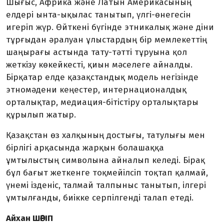
Шығыс, Афри­ка және Латын Америкасының
елдері ынта-ықылас танытып, үлгі-өнегесін
игеріп жүр. Өйткені бүгінде этникалық және діни
тұрғыдан әралуан ұлыстардың бір мемлекеттің
шаңырағы астында тату-тәтті тұруына қол
жеткізу көкейкесті, қиын мәселеге айналды.
Бірқатар елде қазақстандық модель негізінде
этно­мәдени кеңестер, интер­националдық
орталықтар, медиация-бітістіру орта­лық­тары
құрылып жатыр.
Қазақстан өз халқының достығы, татулығы мен
бірлігі арқасында жарқын болашаққа
ұмтылыстың символына айналып келеді. Бірақ
бұл бағыт жет­кенге тоқмейілсіп тоқтап қалмай,
үнемі ізденіс, талмай талпыныс танытып, ілгері
ұмтыл­ғанды, биікке серпілгенді талап етеді.
Айхан ШӘРІП