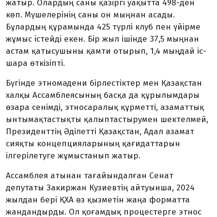
жатыр. Олардың саны қазіргі уақытта 498-ден
көп. Мүшелерінің саны он мыңнан асады.
Бұлардың құрамында 425 түрлі клуб пен үйірме
жұмыс істейді екен. Бір жыл ішінде 37,5 мыңнан
астам қатысу­шыны қамти отырып, 1,4 мыңдай іс-
шара өткізіпті.
Бүгінде этномәдени бірлестіктер мен Қазақстан
халқы Ассамблеясының басқа да құрылымдары
өзара сенімді, этнос­аралық құрметті, азаматтық
ын­тымақ­тастықты қалыптастырумен шектелмей,
Президенттің Әділетті Қазақстан, Адал азамат
сияқты концеп­цияларының қа­ғи­даттарын
ілгерілетуге жұмыстанып жатыр.
Ассамблея атынан тағайындалған Сенат
депутаты Закиржан Кузиевтің айтуынша, 2024
жылдан бері ҚХА өз қызметін жаңа форматта
жандандырды. Ол қоғамдық процестерге этнос