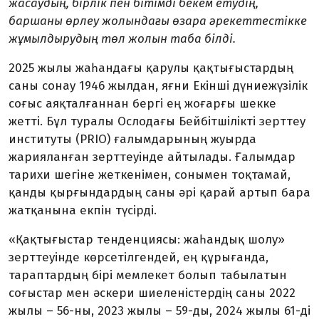
жасаудың, бірлік пен бітімді бекем етудің,
баршаны өрлеу жолындағы өзара әрекеттестікке
жұмылдырудың төл жолын таба білді.
2025 жылы жаһандағы қарулы қақ­ты­ғыстардың
саны сонау 1946 жылдан, яғни Екінші дүниежүзілік
соғыс аяқтал­ған­нан бергі ең жоғарғы шекке
жетті. Бұл туралы Ослодағы Бейбітшілікті зерт­теу
институты (PRIO) ғалымдары­ның жуырда
жарияланған зерттеуінде айтылады. Ғалымдар
тарихи шегіне жет­кенімен, сонымен тоқтамай,
қанды қырғындардың саны әрі қарай артып бара
жатқанына екпін түсірді.
«Қақтығыстар тенденциясы: жаһан­дық шолу»
зерттеуінде көрсетілгендей, ең құрығанда,
тараптардың бірі мемлекет болып табылатын
соғыстар мен әскери шиеленістердің саны 2022
жылы – 56-ны, 2023 жылы – 59-ды, 2024 жылы 61-ді