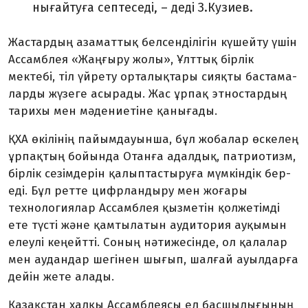
нығайтуға септеседі, – деді З.Кузиев.
Жастардың азаматтық белсенділігін күшейту үшін
Ассамблея «Жаңғыру жолы», Ұлттық бірлік
мектебі, тіл үй­рету орталықтары сияқты баста­ма­
ларды жү­зе­ге асырады. Жас ұрпақ этностардың
тарихы мен мәдениетіне қанығады.
ҚХА өкілінің пайымдауынша, бұл жобалар өскелең
ұрпақтың бойында Отанға адалдық, патриотизм,
бірлік сезім­дерін қалыптастыруға мүмкіндік бер­
еді. Бұл ретте цифрландыру мен жо­ғары
технологиялар Ассамблея қызметін қолжетімді
ете түсті және қамтылатын аудитория ауқымын
елеулі кеңейтті. Соның нәтижесінде, ол қалалар
мен ауда­н­дар шегінен шығып, шалғай ауылдарға
дейін жете алады.
Қазақстан халқы Ассамблеясы ел басшылығының