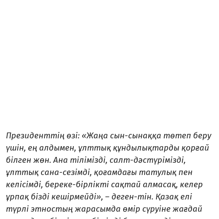
Президенттің өзі: «Жаңа сын-сынаққа төтеп беру
үшін, ең алдымен, ұлттық құндылықтарды қорғай
білген жөн. Ана тілімізді, салт-дәстүрімізді,
ұлттық сана-сезімді, қоғамдағы татулық пен
келісімді, береке-бірлікті сақтай алмасақ, келер
ұрпақ бізді кешірмейді», – деген-тін. Қазақ елі
түрлі этностың жарасымда өмір сүруіне жағдай