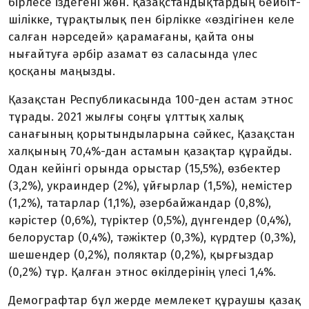
бірлесе іздегені жөн. Қазақ­стандықтардың бей­біт­
шілікке, тұрақ­тылық пен бірлікке «өз­д­ігінен келе
салған нәрседей» қарама­ғаны, қайта оны
нығайтуға әрбір азамат өз сала­сында үлес
қосқаны маңызды.
Қазақстан Республикасында 100-ден астам этнос
тұрады. 2021 жылғы соңғы ұлттық халық
санағының қоры­тынды­ларына сәйкес, Қазақстан
халқының 70,4%-дан астамын қазақтар құрайды.
Одан кейінгі орында орыстар (15,5%), өзбектер
(3,2%), украиндер (2%), ұйғыр­лар (1,5%), немістер
(1,2%), татарлар (1,1%), әзербайжандар (0,8%),
кәрістер (0,6%), түріктер (0,5%), дүнгендер (0,4%),
белорустар (0,4%), тә­жіктер (0,3%), күрдтер (0,3%),
ше­шендер (0,2%), поляктар (0,2%), қыр­ғыздар
(0,2%) тұр. Қалған этнос өкіл­дерінің үлесі 1,4%.
Демографтар бұл жерде мемлекет құраушы қазақ