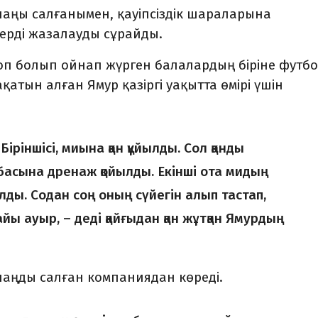
лаңы салғанымен, қауіпсіздік шараларына
ерді жазалауды сұрайды.
 топ болып ойнап жүрген балалардың біріне футб
атын алған Ямур қазіргі уақытта өмірі үшін
іріншісі, миына қан құйылды. Сол қанды
 басына дренаж қойылды. Екінші ота мидың
алды. Содан соң оның сүйегін алып тастап,
айы ауыр, – деді қайғыдан қан жұтқан Ямурдың
алаңды салған компаниядан көреді.