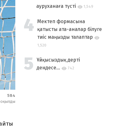
ауруханаға түсті
1,549
Мектеп формасына
қатысты ата-аналар білуге
тиіс маңызды талаптар
1,520
Ұйқысыздық дерті
дендесе...
742
584
оқылды
айты