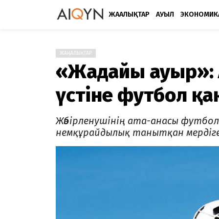
ЖАҢАЛЫҚТАР
АУЫЛ
ЭКОНОМИК
ЖАҢАЛЫҚТАР
«Жағдайы ауыр»:
үстіне футбол қ
Жәбірленушінің ата-анасы футбол
немқұрайдылық танытқан мердіге