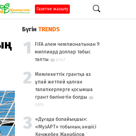
Газетке жазылу
Бүгін
TRENDS
ың
FIFA әлем чемпионатынан 9
миллиард доллар табыс
тапты
2,747
Мемлекеттік грантқа аз
ұпай жетпей қалған
талапкерлерге қосымша
грант бөлінетін болды
1,571
«Дұғада болайықшы»:
«МузАРТ» тобының әншісі
Кенжебек Жанәбілов