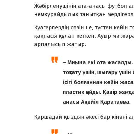
Жәбірленушінің ата-анасы футбол а
немқұрайдылық танытқан мердігерл
Куәгерлердің сөзінше, түстен кейін
қақпасы құлап кеткен. Ауыр ми жарақ
арпалысып жатыр.
– Миына екі ота жасалды. Б
тоқтату үшін, шығару үшін
ісігі болғаннан кейін жас
пластик қойды. Қазір жағд
анасы Ақпейіл Қаратаева.
Қаршадай қыздың әкесі бар кінәні 