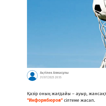
Ақтілек Алмасұлы
31/07/2025 20:55
Қазір оның жағдайы – ауыр, жансақ
"Информбюроға"
сілтеме жасап.