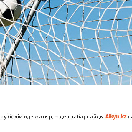
тау бөлімінде жатыр, – деп хабарлайды
Aikyn.kz
с