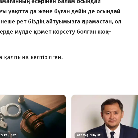
амағанның әсерінен балам осындай
ағы уақытта да және бұған дейін де осындай
рнеше рет біздің айтуымызға қарамастан, ол
л жерде мүлде қызмет көрсету болған жоқ, –
а қалпына келтірілген.