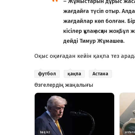
– Жұмыстарын дұрыс жас
жағдайға түсіп отыр. Алд
жағдайлар көп болған. Бі
кісілер құлақ асқан жоқ. Бұ
дейді Тимур Жұмашев.
Оқыс оқиғадан кейін қақпа тез арад
футбол
қақпа
Астана