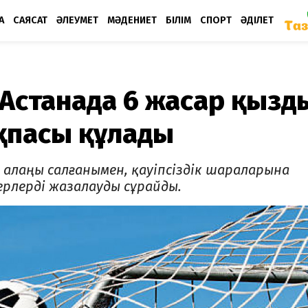
А
САЯСАТ
ӘЛЕУМЕТ
МӘДЕНИЕТ
БІЛІМ
СПОРТ
ӘДІЛЕТ
 Астанада 6 жасар қызд
ақпасы құлады
 алаңы салғанымен, қауіпсіздік шараларына
рлерді жазалауды сұрайды.