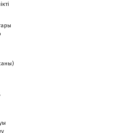
ікті
ғары
р
саны)
қ
ауы
еу