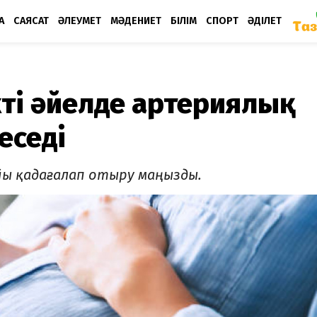
А
САЯСАТ
ӘЛЕУМЕТ
МӘДЕНИЕТ
БІЛІМ
СПОРТ
ӘДІЛЕТ
ті әйелде артериялық
еседі
айы қадағалап отыру маңызды.