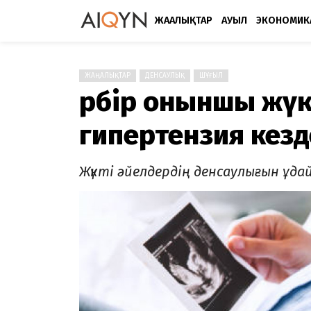
ЖАҢАЛЫҚТАР
АУЫЛ
ЭКОНОМИК
ЖАҢАЛЫҚТАР
ДЕНСАУЛЫҚ
ШҰҒЫЛ
Әрбір оныншы жүк
гипертензия кезд
Жүкті әйелдердің денсаулығын ұд