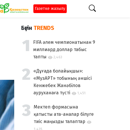
Газетке жазылу
Бүгін
TRENDS
FIFA әлем чемпионатынан 9
миллиард доллар табыс
тапты
2,463
«Дұғада болайықшы»:
«МузАРТ» тобының әншісі
Кенжебек Жанәбілов
ауруханаға түсті
1,451
Мектеп формасына
қатысты ата-аналар білуге
тиіс маңызды талаптар
1,435