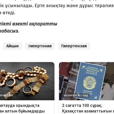
ік ұсынылады. Ерте анықтау және дұрыс терапия
 өтеді.
лікті өзекті ақпаратты
табасыз.
Айқын
гипертония
Гипертензия