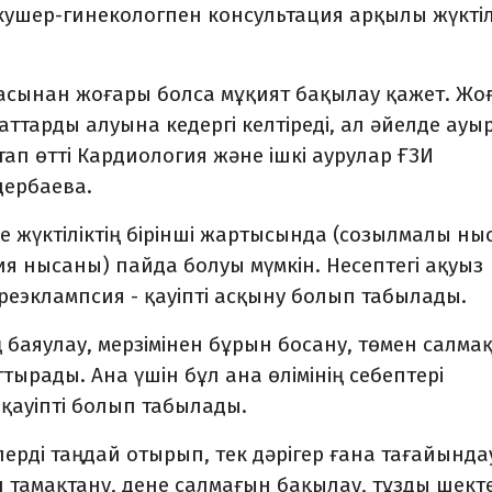
кушер-гинекологпен консультация арқылы жүктіл
насынан жоғары болса мұқият бақылау қажет. Жо
аттарды алуына кедергі келтіреді, ал әйелде ауы
тап өтті Кардиология және ішкі аурулар ҒЗИ
Үдербаева.
е жүктіліктің бірінші жартысында (созылмалы ны
ия нысаны) пайда болуы мүмкін. Несептегі ақуыз
эклампсия - қауіпті асқыну болып табылады.
баяулау, мерзімінен бұрын босану, төмен салма
тырады. Ана үшін бұл ана өлімінің себептері
қауіпті болып табылады.
рілерді таңдай отырып, тек дәрігер ғана тағайынд
ен тамақтану, дене салмағын бақылау, тұзды шект