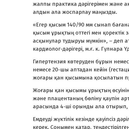
жалпы практика дәрігерімен және а
алдын ала жоспарлау маңызды.
«Егер қысым 140/90 мм сынап баға
қысым ұрықтың оттегі мен қоректік з
асқынулар тудыруы мүмкін», – деп а
кардиолог-дәрігері, м.ғ. к. Гүлнара 
Гипертензия көтеруден бұрын немес
немесе 20-шы аптадан кейін (гестац
жоғары қан қысымына қосылатын пре
Жоғары қан қысымы ұрықтың өсуінің 
және плацентаның бөліну қаупін арт
арасында 4-ші орынды ала отырып, 
Емдеуді жүктілік кезінде қауіпсіз дә
керек. Сонымен қатар, теңдестірілг