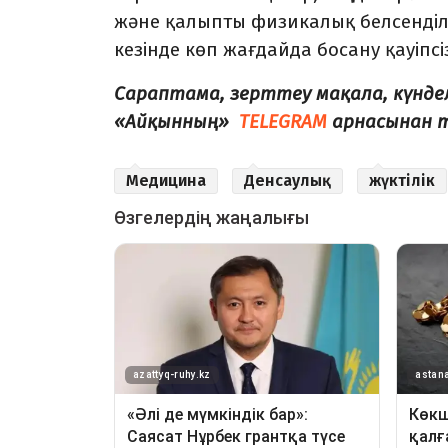
және қалыпты физикалық белсенділ
кезінде көп жағдайда босану қауіпсіз
Сараптама, зерттеу мақала, күнде
«Айқынның»
TELEGRAM
арнасынан 
Медицина
Денсаулық
жүктілік