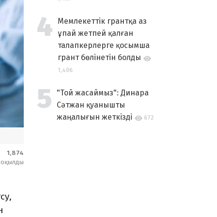
Мемлекеттік грантқа аз
ұпай жетпей қалған
талапкерлерге қосымша
грант бөлінетін болды
1,406
"Той жасаймыз": Динара
Сәтжан қуанышты
жаңалығын жеткізді
672
1,874
оқылды
су,
н