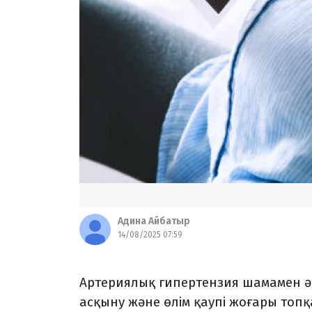
Адина Айбатыр
14/08/2025 07:59
Артериялық гипертензия шамамен әрб
асқыну және өлім қаупі жоғары топ