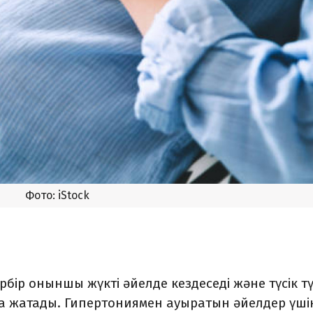
Фото: iStock
ір оныншы жүкті әйелде кездеседі және түсік тү
қа жатады. Гипертониямен ауыратын әйелдер үші