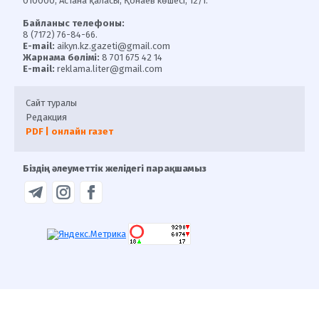
010000, Астана қаласы, Қонаев көшесі, 12/1.
Байланыс телефоны:
8 (7172) 76-84-66.
E-mail:
aikyn.kz.gazeti@gmail.com
Жарнама бөлімі:
8 701 675 42 14
E-mail:
reklama.liter@gmail.com
Сайт туралы
Редакция
PDF | онлайн газет
Біздің әлеуметтік желідегі парақшамыз