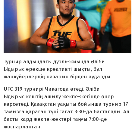
Турнир алдындағы дуэль-жиында Әліби
Ыдырыс ерекше креативті шықты, бұл
жанкүйерлердің назарын бірден аударды.
UFC 319 турнирі Чикагода өтеді. Әліби
Ыдырыс кештің ашылу жекпе-жегінде өнер
көрсетеді. Қазақстан уақыты бойынша турнир 17
тамызға қараған түні сағат 3:30-да басталады. Ал
басты кард жекпе-жектері таңғы 7:00-де
жоспарланған.