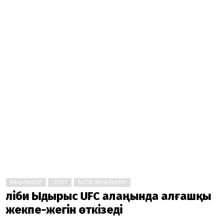
ЖАҢАЛЫҚТАР
СПОРТ
БАСТЫ ЖАҢАЛЫҚТАР
Әліби Ыдырыс UFC алаңында алғашқы
жекпе-жегін өткізеді