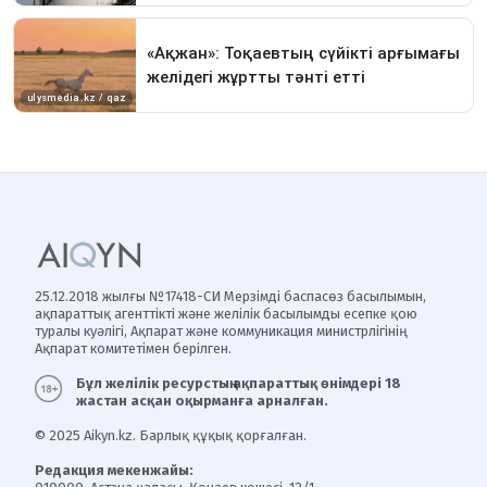
25.12.2018 жылғы №17418-СИ Мерзімді баспасөз басылымын,
ақпараттық агенттікті және желілік басылымды есепке қою
туралы куәлігі, Ақпарат және коммуникация министрлігінің
Ақпарат комитетімен берілген.
Бұл желілік ресурстың ақпараттық өнімдері 18
жастан асқан оқырманға арналған.
© 2025 Aikyn.kz. Барлық құқық қорғалған.
Редакция мекенжайы: