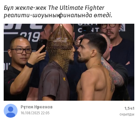
Бұл жекпе-жек The Ultimate Fighter
реалити-шоуының финалында өтеді.
Рүстем Нүркенов
1,541
16/08/2025 22:05
оқылды