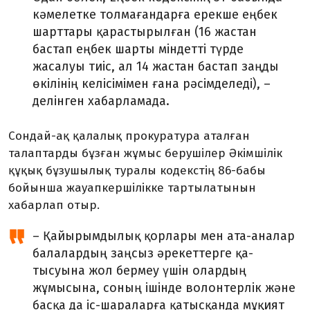
кәмелетке толмағандарға ерекше еңбек
шарттары қарастырылған (16 жас­тан
бастап еңбек шарты міндетті түрде
жасалуы тиіс, ал 14 жастан бастап заңды
өкі­лінің келісімімен ғана рәсімделеді), –
делінген хабарламада.
Сондай-ақ қалалық прокуратура аталған
талаптарды бұзған жұмыс берушілер Әкім­шілік
құқық бұзушылық туралы кодекстің 86-бабы
бойынша жауапкершілікке тар­тылатынын
хабарлап отыр.
– Қайырымдылық қорлары мен ата-аналар
балалардың заңсыз әрекеттерге қа­
тысуына жол бермеу үшін олардың
жұмысына, соның ішінде волонтерлік және
бас­қа да іс-шараларға қатысқанда мұқият