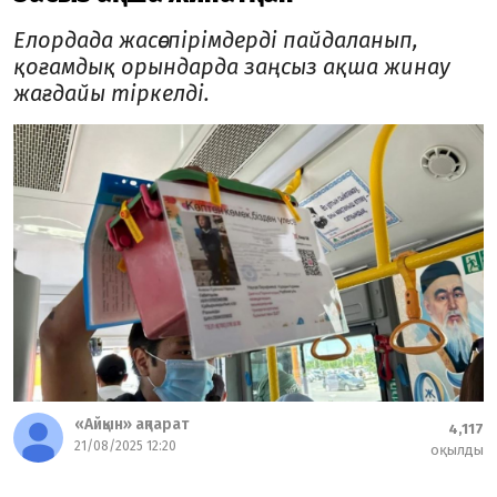
Елордада жасөспірімдерді пайдаланып,
қоғамдық орындарда заңсыз ақша жинау
жағдайы тіркелді.
«Айқын» ақпарат
4,117
21/08/2025 12:20
оқылды