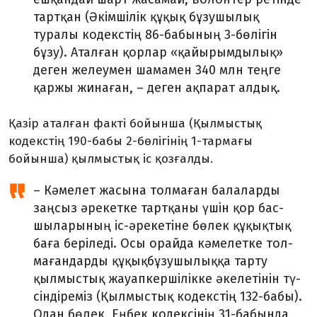
тартқан (Әкімшілік құқық бұзушылық
туралы кодекстің 86-бабының 3-бөлігін
бұзу). Аталған қорлар «қайырымдылық»
деген желеумен шамамен 340 млн теңге
қар­жы жинаған, – деген ақпарат алдық.
Қазір аталған факті бойынша (Қылмыстық
кодекстің 190-бабы 2-бөлігінің 1-тармағы
бойынша) қылмыстық іс қозғалды.
– Кәмелет жасына толмаған балаларды
заңсыз әрекетке тартқаны үшін қор бас­
шыларының іс-әрекетіне бөлек құқықтық
баға беріледі. Осы орайда кәмелетке тол­
мағандарды құқықбұзушылыққа тарту
қылмыстық жауапкершілікке әкелетінін тү­
сіндіреміз (Қылмыстық кодекстің 132-бабы).
Одан бөлек, Еңбек кодексінің 31-бабында