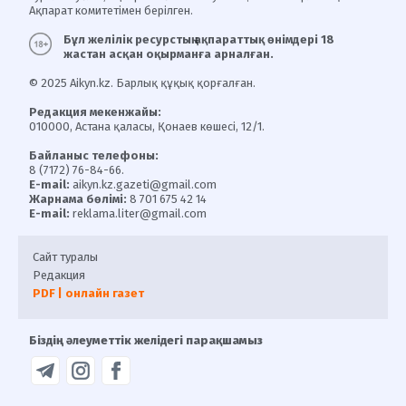
Ақпарат комитетімен берілген.
Бұл желілік ресурстың ақпараттық өнімдері 18
жастан асқан оқырманға арналған.
© 2025 Aikyn.kz. Барлық құқық қорғалған.
Редакция мекенжайы:
010000, Астана қаласы, Қонаев көшесі, 12/1.
Байланыс телефоны:
8 (7172) 76-84-66.
E-mail:
aikyn.kz.gazeti@gmail.com
Жарнама бөлімі:
8 701 675 42 14
E-mail:
reklama.liter@gmail.com
Сайт туралы
Редакция
PDF | онлайн газет
Біздің әлеуметтік желідегі парақшамыз