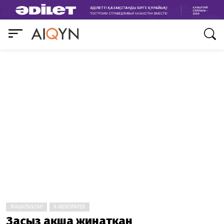
ЖАҢАЛЫҚТАР
A-NEWSPAPER
Заңсыз ақша жинатқан