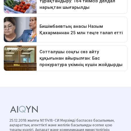
25.12.2018 жылғы №17418-СИ Мерзімді баспасөз басылымын,
ақпараттық агенттікті және желілік басылымды есепке қою
туралы куәлігі, Ақпарат және коммуникация министрлігінің