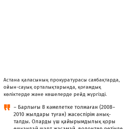
Астана қаласының прокуратурасы саябақтарда,
ойын-сауық орталықтарында, қоғамдық
көліктерде және көшелерде рейд жүргізді.
– Барлығы 8 кәмелетке толмаған (2008–
2010 жылдары туған) жасөспірім анық­
талды. Оларды үш қайырымдылық қоры
ешқандай шарт жасамай, волонтер ретінде