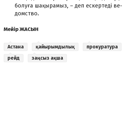
болуға шақырамыз, – деп ескертеді ве­
домство.
Мейір ЖАСЫН
Астана
қайырымдылық
прокуратура
рейд
заңсыз ақша