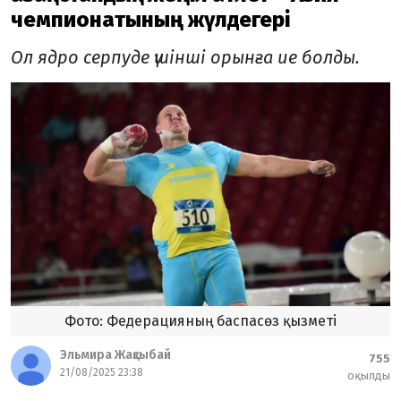
чемпионатының жүлдегері
Ол ядро серпуде үшінші орынға ие болды.
Фото: Федерацияның баспасөз қызметі
Эльмира Жақсыбай
755
21/08/2025 23:38
оқылды