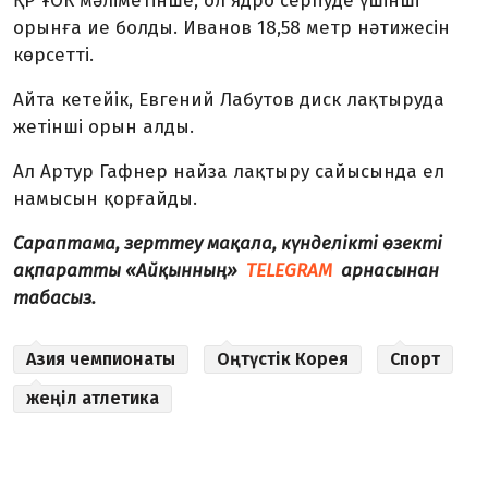
ҚР ҰОК мәліметінше, ол ядро серпуде үшінші
орынға ие болды. Иванов 18,58 метр нәтижесін
көрсетті.
Айта кетейік, Евгений Лабутов диск лақтыруда
жетінші орын алды.
Ал Артур Гафнер найза лақтыру сайысында ел
намысын қорғайды.
Сараптама, зерттеу мақала, күнделікті өзекті
ақпаратты «Айқынның»
TELEGRAM
арнасынан
табасыз.
Азия чемпионаты
Оңтүстік Корея
Спорт
жеңіл атлетика