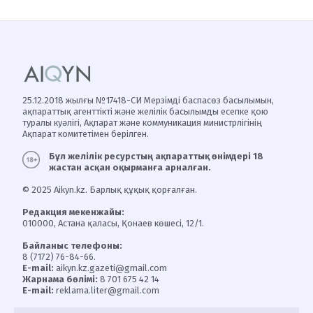
25.12.2018 жылғы №17418-СИ Мерзімді баспасөз басылымын,
ақпараттық агенттікті және желілік басылымды есепке қою
туралы куәлігі, Ақпарат және коммуникация министрлігінің
Ақпарат комитетімен берілген.
Бұл желілік ресурстың ақпараттық өнімдері 18
жастан асқан оқырманға арналған.
© 2025 Aikyn.kz. Барлық құқық қорғалған.
Редакция мекенжайы:
010000, Астана қаласы, Қонаев көшесі, 12/1.
Байланыс телефоны:
8 (7172) 76-84-66.
E-mail:
aikyn.kz.gazeti@gmail.com
Жарнама бөлімі:
8 701 675 42 14
E-mail:
reklama.liter@gmail.com