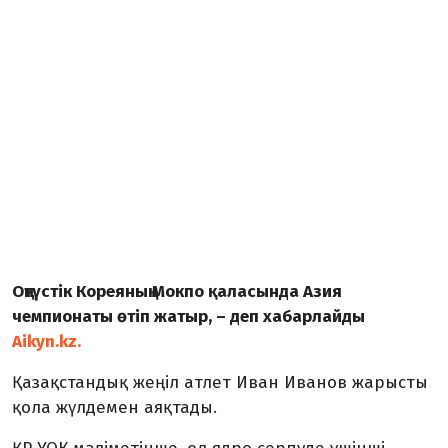
Оңтүстік Кореяның Мокпо қаласында Азия
чемпионаты өтіп жатыр, – деп хабарлайды
Aikyn.kz.
Қазақстандық жеңіл атлет Иван Иванов жарысты
қола жүлдемен аяқтады.