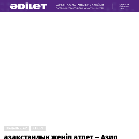
ЖАҢАЛЫҚТАР
СПОРТ
Қазақстандық жеңіл атлет – Азия