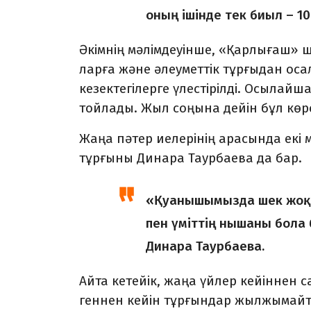
оның ішінде тек биыл – 10
Әкімнің мәлімдеуінше, «Қар­лығаш»
ларға және әлеуметтік тұрғыдан осал
кезекте­гілерге үлестірілді. Осылайш
тойлады. Жыл соңына дейін бұл көрсе
Жаңа пәтер иелерінің ара­сын­да екі
тұрғыны Динара Таурбаева да бар.
«Қуанышымызда шек жоқ. Е
пен үміттің ныша­ны бола 
Динара Таурбаева.
Айта кетейік, жаңа үйлер ке­йіннен 
геннен кейін тұрғындар жыл­жы­майты