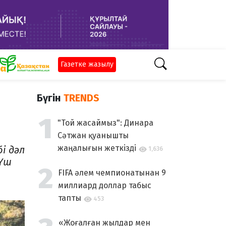
Газетке жазылу
Бүгін
TRENDS
"Той жасаймыз": Динара
Сәтжан қуанышты
жаңалығын жеткізді
і дәл
1,636
 Үш
н
FIFA әлем чемпионатынан 9
миллиард доллар табыс
тапты
453
«Жоғалған жылдар мен