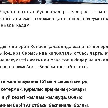
қолға алынған бұл ша­ралар – елдің негізгі заң
лгісі ғана емес, сонымен қатар өңірдің әлеуметтік
­ңызды қадам.
ығына орай Қонаев қа­ласында жаңа пәтерлерд
атты іс-шара барысында көпбалалы отбасыларға, а
 әлеуметтік жағынан осал топ өкілдеріне ар­на
 қала әкімі Асхат Бердіханов табыс етті.
та жалпы аумағы 161 мың шаршы метрді
й көтермек. Құрылыс қарқынының жоғары
ын үй кезегі жылдам жылжуда. Облыс
аннан бері 193 отбасы баспаналы болды,