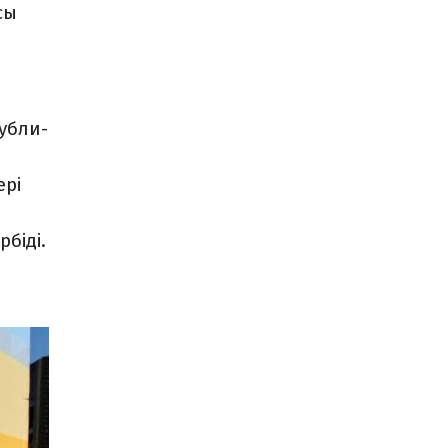
сы
б­ли­
ері
рбіді.