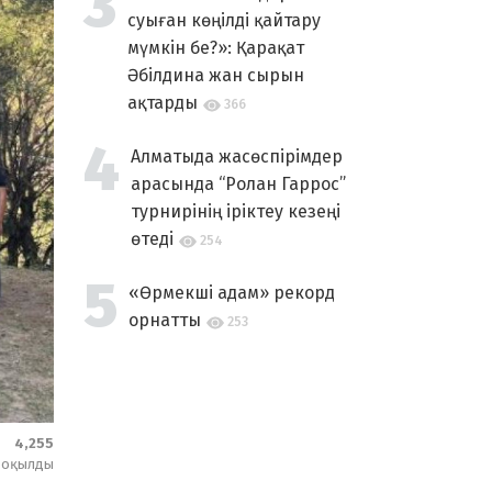
суыған көңілді қайтару
мүмкін бе?»: Қарақат
Әбілдина жан сырын
ақтарды
366
Алматыда жасөспірімдер
арасында “Ролан Гаррос”
турнирінің іріктеу кезеңі
өтеді
254
«Өрмекші адам» рекорд
орнатты
253
4,255
оқылды