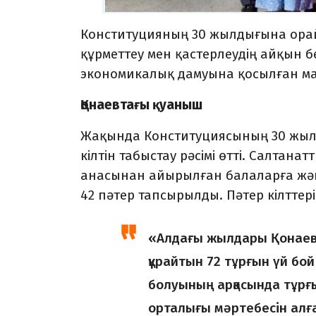
Конституцияның 30 жылды­ғына орай 
құр­меттеу мен қастерлеудің айқын бе
экономи­калық дамуына қосылған ма
Қонаевтағы қуаныш
Жақында Конституциясының 30 жылд
кілтін табыстау рәсімі өтті. Салтан
анасынан айы­рылған балаларға және
42 пәтер тапсырылды. Пәтер кілттерін
«Алдағы жылдары Қонаев
құрайтын 72 тұрғын үй бо
болуының арқасында тұрғ
орталығы мәртебесін ал­ғ