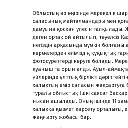
Облыстың әр өңірінде мере­келік ша
саласының майталмандары мен қоға
дамуына қос­қан үлесін талқылады. Жи
деген ортақ ой ай­тылып, тәуелсіз Қа
негіздің арқасында мүм­кін болғаны 
көрмелерден еліміздің құқықтық та
фотосуреттерді көруге болады. Мере
қуаныш та орын алды. Ауыл-аймақт
үйлерінде ұлттық бірлікті дәріптейт
ха­лықтың өмір сапасын жақсар­туға
туралы облыстық Ішкі саясат басқарм
нысан ашылады. Оның ішінде 11 зам
халыққа қызмет көрсету ор­талығы, ек
жаңғырту жобасы бар.