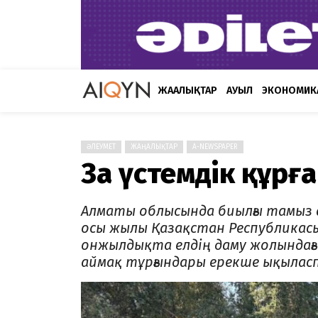
ЖАҢАЛЫҚТАР
АУЫЛ
ЭКОНОМИК
ӘЛЕУМЕТ
ЖАҢАЛЫҚТАР
A-NEWSPAPER
Заң үстемдік құрға
Алматы облысында биылғы тамыз ай
осы жылы Қазақстан Рес­­пуб­­ли­
онжылдықта елдің даму жолындағы 
аймақ тұр­ғын­да­ры ерекше ықы­лас