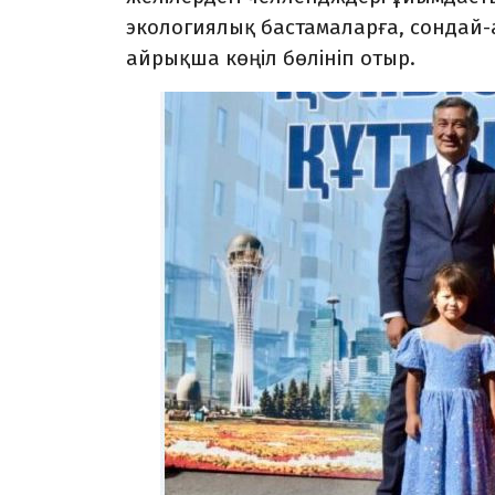
экологиялық бастамаларға, сондай-
айрықша көңіл бөлініп отыр.