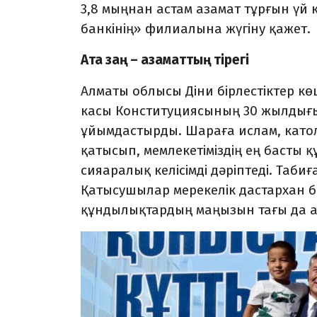
3,8 мың­нан астам азамат тұрғын үй 
банкінің» филиалына жүгіну қажет.
Ата заң – азаматтың тірегі
Алматы облысы Діни бірлес­тіктер 
касы Конституциясының 30 жыл­дығ
ұйымдастырды. Шараға ислам, катол
қатысып, мемлекетіміз­дің ең басты 
сияаралық келісімді дәріптеді. Табиғ
Қа­тысушылар мерекелік дас­тар­хан б
құндылықтардың маңызын тағы да 