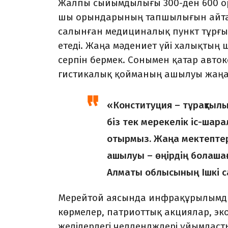
Жалпы сыйымдылығы 300-ден 600 орын
шы орын­дарының тапшылы­ғын ай­та
салынған медици­налық пункт тұрғы
етеді. Жаңа мәдениет үйі халықтың
серпін бермек. Сонымен қа­тар авто
гистикалық қойманың ашылуы жаңа
«Конституция – тұрақтылық
біз тек мерекелік іс-шара
отырмыз. Жа­ңа мектепте
ашы­луы – өңірдің болашағы
Алматы облысының Ішкі са
Мерейтой аясында инфрақұ­рылымдық
көрмелер, патриоттық акциялар, эко
желілердегі челлендждері ұйымдаст