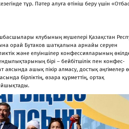
кезегінде тұр. Пәтер алуға өтініш беру үшін «Отба
көшбасшылары клубының мүшелері Қазақстан Респу
ына орай Бутаков шатқалына арнайы серуен
иктік және елуіншілер конфессияларының өкілд
құндылықтарының бірі – бейбітшілік пен конфес­
ат аясында ашық пікір ал­масу, достық әңгімелер ө
асында бірліктің, өзара құрметтің, ортақ
айшықтады.