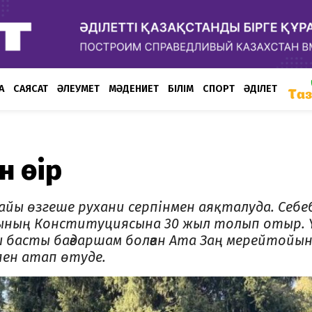
А
САЯСАТ
ӘЛЕУМЕТ
МӘДЕНИЕТ
БІЛІМ
СПОРТ
ӘДІЛЕТ
н өңір
ы өзгеше рухани сер­пін­мен аяқталуда. Себеб
касының Конститу­циясына 30 жыл толып отыр.
бас­ты бағдаршам болған Ата Заң мерей­то­йы
­пен атап өтуде.