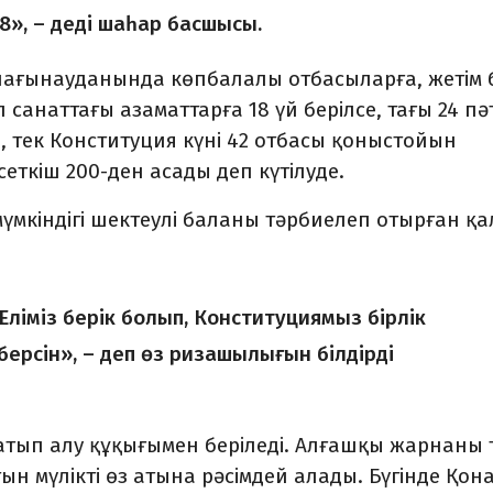
8», – деді шаһар басшысы.
 шағынауданында көпба­лалы отбасыларға, жетім 
 санаттағы азаматтарға 18 үй берілсе, тағы 24 пә
а, тек Конституция күні 42 отбасы қо­ныстойын
ткіш 200-ден аса­ды деп күтілуде.
 мүмкіндігі шектеулі баланы тәрбиелеп отырған қа
ліміз берік болып, Конститу­циямыз бірлік
берсін», – деп өз риза­шы­лығын білдірді
сатып алу құқығымен бе­ріледі. Алғашқы жарнаны 
н мүлікті өз атына рәсім­дей алады. Бүгінде Қон