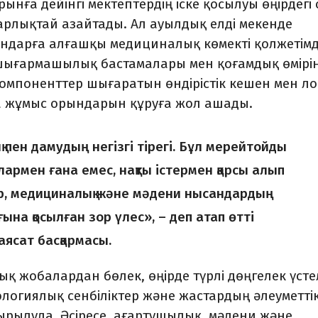
ға дейінгі мектеп­тердің іске қосылуы өңірдегі 
рлықтай азайтады. Ал ауылдық елді мекенде
ндарға алғашқы медициналық көмекті қолжетімд
 шығармашылық бастамалары мен қоғамдық өмі­рі
компоненттер шыға­ратын өндірістік кешен мен ло
 жұмыс орындарын құруға жол ашады.
 пен дамудың негізгі тірегі. Бұл мерейтойды
лармен ғана емес, нақты іс­термен қарсы алып
р, медициналық және мәдени нысандардың
на қо­сыл­ған зор үлес», – деп атап өтті
ясат басқармасы.
 жобалардан бөлек, өңірде түрлі дөңгелек үсте
логиялық сенбіліктер және жастардың әлеуметті
ырылуда. Әсіресе, ағартушылық, мәдени және