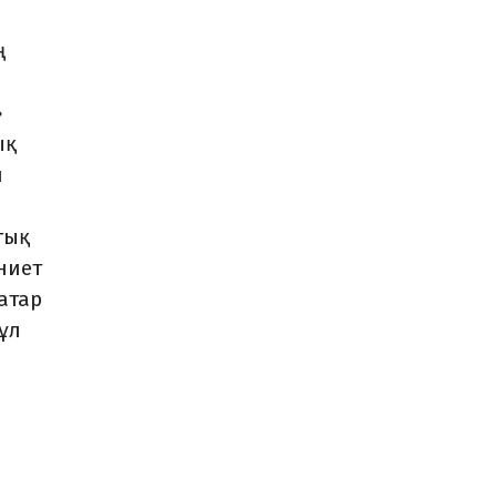
ң
»
ық
н
тық
ниет
атар
ұл