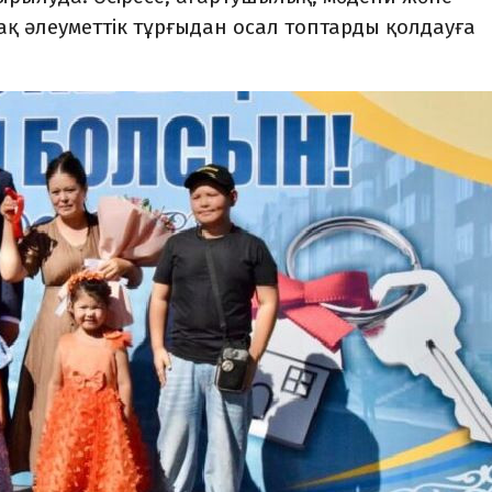
ақ әлеуметтік тұрғыдан осал топтарды қолдауға