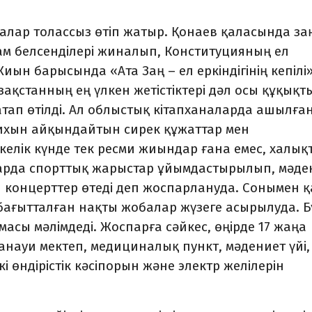
ралар толассыз өтіп жатыр. Қонаев қаласында за
м белсенділері жиналып, Конституцияның ел
ын барысында «Ата Заң – ел еркін­ді­гінің кепілі
зақстанның ең үлкен жетістіктері дәл осы құ­қықт
атап өтілді. Ал об­лыстық кітапханаларда ашылға
рихын айқындайтын сирек құжаттар мен
келік күнде тек ресми жиындар ғана емес, халық
арда спорттық жа­рыстар ұйымдастырылып, мәде­
ін концерттер өтеді деп жоспарлануда. Сонымен қ
 бағытталған нақты жобалар жүзеге асырылуда. Б
асы мәлімдеді. Жоспарға сәйкес, өңір­де 17 жаңа
анауи мектеп, медициналық пункт, мәдениет үйі,
і өндірістік кәсіпорын және электр желілерін