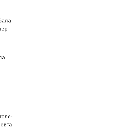
бала­
тер
ла
төле­
аевта