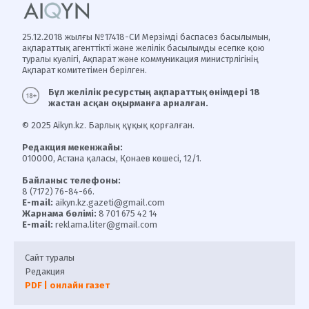
25.12.2018 жылғы №17418-СИ Мерзімді баспасөз басылымын,
ақпараттық агенттікті және желілік басылымды есепке қою
туралы куәлігі, Ақпарат және коммуникация министрлігінің
Ақпарат комитетімен берілген.
Бұл желілік ресурстың ақпараттық өнімдері 18
жастан асқан оқырманға арналған.
© 2025 Aikyn.kz. Барлық құқық қорғалған.
Редакция мекенжайы:
010000, Астана қаласы, Қонаев көшесі, 12/1.
Байланыс телефоны:
8 (7172) 76-84-66.
E-mail:
aikyn.kz.gazeti@gmail.com
Жарнама бөлімі:
8 701 675 42 14
E-mail:
reklama.liter@gmail.com
Сайт туралы
Редакция
PDF | онлайн газет