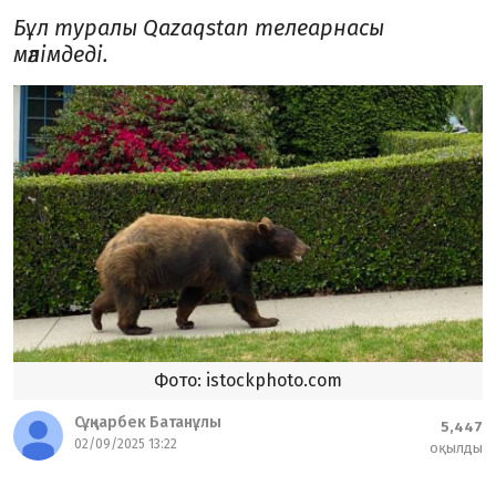
Бұл туралы Qazaqstan телеарнасы
мәлімдеді.
Фото: istockphoto.com
Сұңқарбек Батанұлы
5,447
02/09/2025 13:22
оқылды