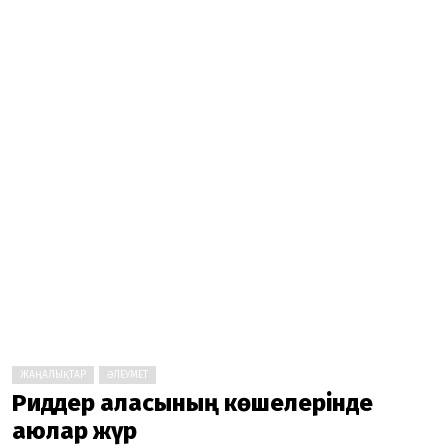
ЖАҢАЛЫҚТАР
ӘЛЕУМЕТ
Риддер қаласының көшелерінде
аюлар жүр