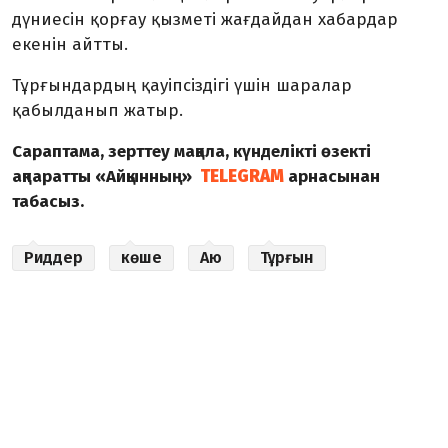
дүниесін қорғау қызметі жағдайдан хабардар
екенін айтты.
Тұрғындардың қауіпсіздігі үшін шаралар
қабылданып жатыр.
Сараптама, зерттеу мақала, күнделікті өзекті
ақпаратты «Айқынның»
TELEGRAM
арнасынан
табасыз.
Риддер
көше
Аю
Тұрғын