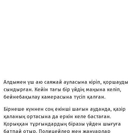
Алдымен үш аю саяжай ауласына кіріп, қоршауды
сындырған. Кейін тағы бір үйдің маңына келіп,
бейнебақылау камерасына түсіп қалған.
Бірнеше күннен соң екінші шағын ауданда, қазір
қаланың ортасына да еркін келе бастаған.
Қорыққан тұрғындардың біразы үйден шығуға
батпай отыр. Полицейлер мен жануарлар