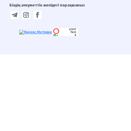
Біздің әлеуметтік желідегі парақшамыз