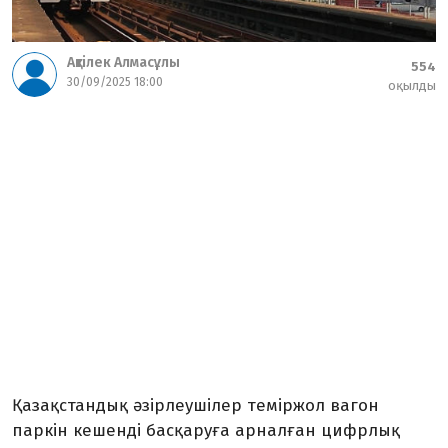
Ақтілек Алмасұлы
554
30/09/2025 18:00
оқылды
Қазақстандық әзірлеушілер теміржол вагон
паркін кешенді басқаруға арналған цифрлық