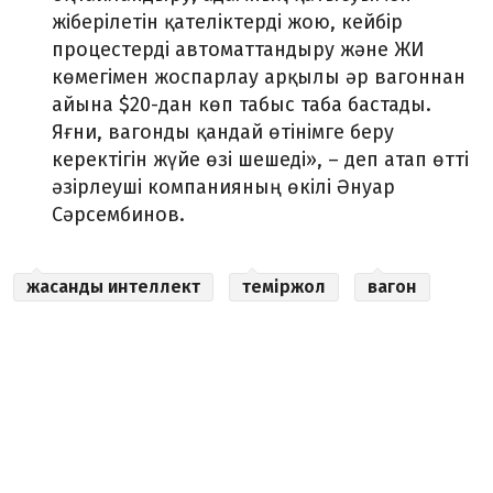
жіберілетін қателіктерді жою, кейбір
процестерді автоматтандыру және ЖИ
көмегімен жоспарлау арқылы әр вагоннан
айына $20-дан көп табыс таба бастады.
Яғни, вагонды қандай өтінімге беру
керектігін жүйе өзі шешеді», – деп атап өтті
әзірлеуші компанияның өкілі Әнуар
Сәрсембинов.
жасанды интеллект
теміржол
вагон