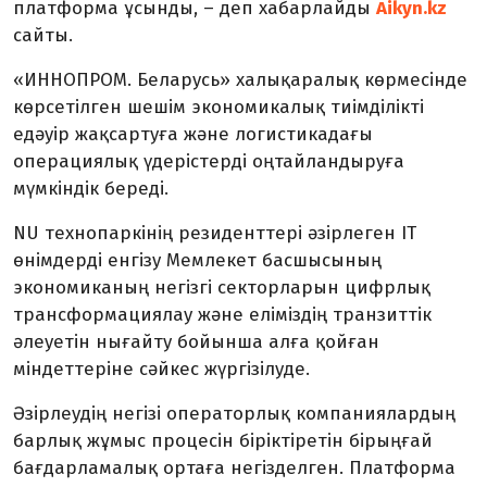
платформа ұсынды, – деп хабарлайды
Aikyn.kz
сайты.
«ИННОПРОМ. Беларусь» халықаралық көрмесінде
көрсетілген шешім экономикалық тиімділікті
едәуір жақсартуға және логистикадағы
операциялық үдерістерді оңтайландыруға
мүмкіндік береді.
NU технопаркінің резиденттері әзірлеген IT
өнімдерді енгізу Мемлекет басшысының
экономиканың негізгі секторларын цифрлық
трансформациялау және еліміздің транзиттік
әлеуетін нығайту бойынша алға қойған
міндеттеріне сәйкес жүргізілуде.
Әзірлеудің негізі операторлық компаниялардың
барлық жұмыс процесін біріктіретін бірыңғай
бағдарламалық ортаға негізделген. Платформа