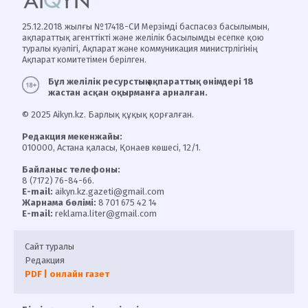
25.12.2018 жылғы №17418-СИ Мерзімді баспасөз басылымын,
ақпараттық агенттікті және желілік басылымды есепке қою
туралы куәлігі, Ақпарат және коммуникация министрлігінің
Ақпарат комитетімен берілген.
Бұл желілік ресурстың ақпараттық өнімдері 18
жастан асқан оқырманға арналған.
© 2025 Aikyn.kz. Барлық құқық қорғалған.
Редакция мекенжайы:
010000, Астана қаласы, Қонаев көшесі, 12/1.
Байланыс телефоны:
8 (7172) 76-84-66.
E-mail:
aikyn.kz.gazeti@gmail.com
Жарнама бөлімі:
8 701 675 42 14
E-mail:
reklama.liter@gmail.com
Сайт туралы
Редакция
PDF | онлайн газет