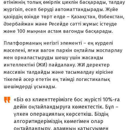
өтінімнің толық өмірлік циклін басқарады, талдау
жүргізіп, есеп беруді автоматтандырады. Жүйе
қазірдің өзінде төрт елде – Қазақстан, Өзбекстан,
Әзербайжан және Ресейде сәтті жұмыс істеуде
және 100 мыңнан астам вагонды басқарады.
Платформаның негізгі элементі – ең күрделі
мәселені, яғни вагон паркін оңтайлы жоспарлау
мен орналастыруды шешу үшін жасанды
интеллектіні (ЖИ) пайдалану. ЖИ деректер
массивін талдайды және тасымалдау кірісіне
тікелей әсер ететін ең тиімді логистикалық
шешімдерді ұсынады.
«Біз өз клиенттерімізге бос жүрісті 10%-ға
дейін оңтайландыруға көмектестік. Бұл –
үлкен операциялық көрсеткіш. Біздің
алгоритмдеріміздің көмегімен олар
оңтайландыру, адамның қатысуымен