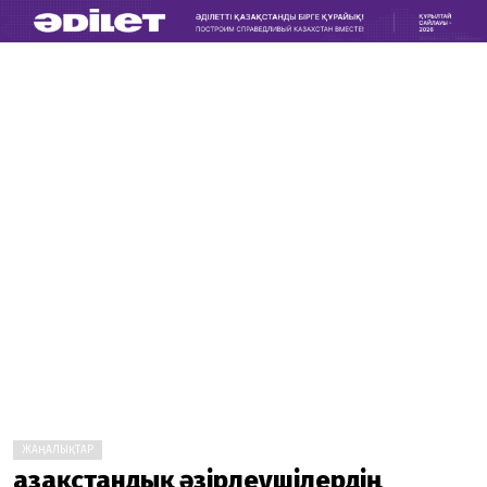
ЖАҢАЛЫҚТАР
Қазақстандық әзірлеушілердің