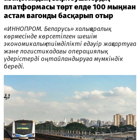
платформасы төрт елде 100 мыңнан
астам вагонды басқарып отыр
«ИННОПРОМ. Беларусь» халықаралық
көрмесінде көрсетілген шешім
экономикалық тиімділікті едәуір жақсартуға
және логистикадағы операциялық
үдерістерді оңтайландыруға мүмкіндік
береді.