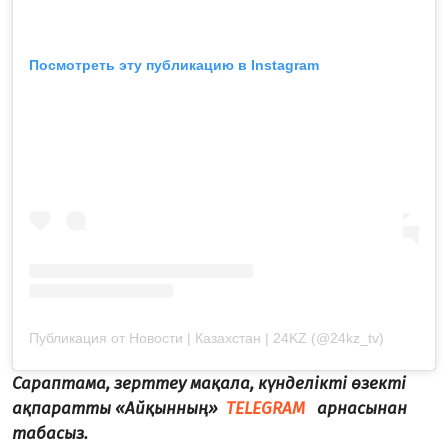
Посмотреть эту публикацию в Instagram
Публикация от Новости | Казахстан | 24KZ (@24kz_tv)
Сараптама, зерттеу мақала, күнделікті өзекті
ақпаратты «Айқынның»
TELEGRAM
арнасынан
табасыз.