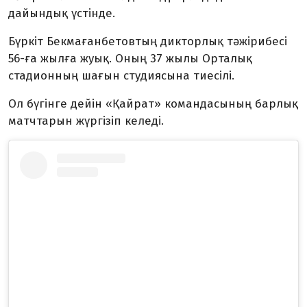
дайындық үстінде.
Бүркіт Бекмағанбетовтың дикторлық тәжірибесі
56-ға жылға жуық. Оның 37 жылы Орталық
стадионның шағын студиясына тиесілі.
Ол бүгінге дейін «Қайрат» командасының барлық
матчтарын жүргізіп келеді.