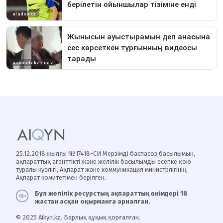
25.12.2018 жылғы №17418-СИ Мерзімді баспасөз басылымын,
ақпараттық агенттікті және желілік басылымды есепке қою
туралы куәлігі, Ақпарат және коммуникация министрлігінің
Ақпарат комитетімен берілген.
Бұл желілік ресурстың ақпараттық өнімдері 18
жастан асқан оқырманға арналған.
© 2025 Aikyn.kz. Барлық құқық қорғалған.