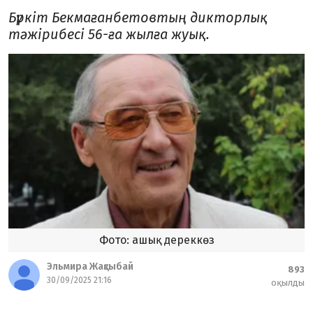
Бүркіт Бекмағанбетовтың дикторлық
тәжірибесі 56-ға жылға жуық.
Фото: ашық дереккөз
Эльмира Жақсыбай
893
30/09/2025 21:16
оқылды