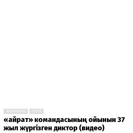
ЖАҢАЛЫҚТАР
СПОРТ
«Қайрат» командасының ойынын 37
жыл жүргізген диктор (видео)