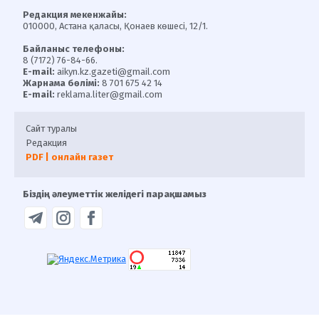
Редакция мекенжайы:
010000, Астана қаласы, Қонаев көшесі, 12/1.
Байланыс телефоны:
8 (7172) 76-84-66.
E-mail:
aikyn.kz.gazeti@gmail.com
Жарнама бөлімі:
8 701 675 42 14
E-mail:
reklama.liter@gmail.com
Сайт туралы
Редакция
PDF | онлайн газет
Біздің әлеуметтік желідегі парақшамыз