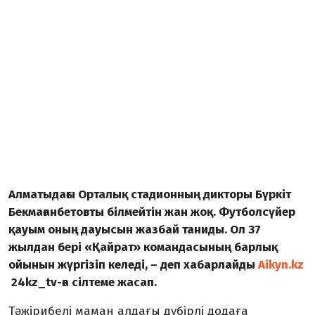
Алматыдағы Орталық стадионның дикторы Бүркіт
Бекмағанбетовты білмейтін жан жоқ. Футболсүйер
қауым оның дауысын жазбай таниды. Ол 37
жылдан бері «Қайрат» командасының барлық
ойынын жүргізіп келеді, – деп хабарлайды
Aikyn.kz
24kz_tv-ға сілтеме жасап.
Тәжірибелі маман алдағы дүбірлі додаға