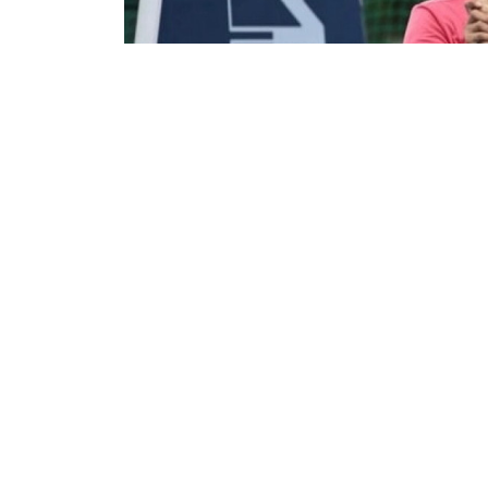
Эльмира Жақсыбай
07/08/2026 01:12
17–22 тамыз аралығында Алматыда 2
турниріне іріктеу жарыстары ұйым