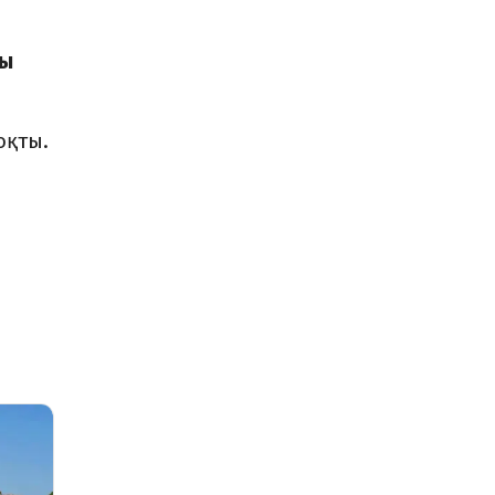
ды
оқты.