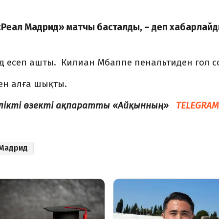
 «Реал Мадрид» матчы басталды, – деп хабарлай
 есеп ашты. Килиан Мбаппе пенальтиден гол с
ен алға шықты.
елікті өзекті ақпаратты «Айқынның»
TELEGRAM
 Мадрид