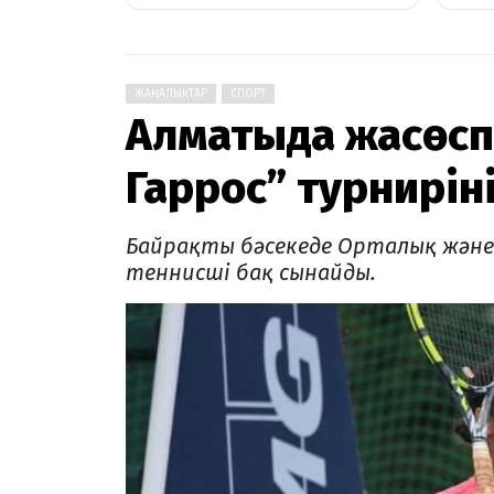
ЖАҢАЛЫҚТАР
СПОРТ
Алматыда жасөсп
Гаррос” турниріні
Байрақты бәсекеде Орталық және Б
теннисші бақ сынайды.