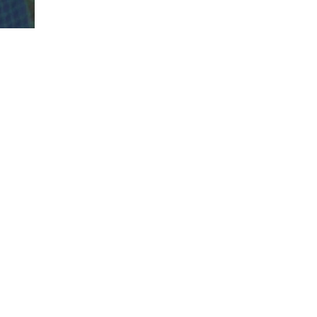
237
оқылды
рос"