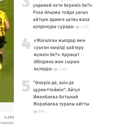
үндемей кете береміз бе?»:
Роза Әлқожа тойда уағыз
айтқан адамға қатаң жаза
қолдануды сұрады
2,755
«Жоғалған жылдар мен
суыған көңілді қайтару
мүмкін бе?»: Қарақат
Әбілдина жан сырын
ақтарды
2,202
"Өнерін де, өзін де
құрметтеймін": Айгүл
Иманбаева Алтынай
Жорабаева туралы айтты
805
3,203
оқылды