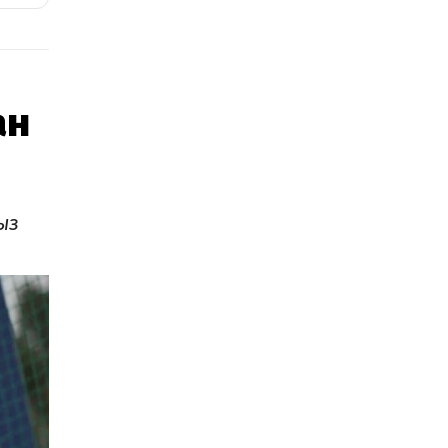
ан
ыз