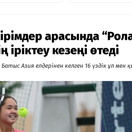
ірімдер арасында “Рол
ң іріктеу кезеңі өтеді
атыс Азия елдерінен келген 16 үздік ұл мен қ