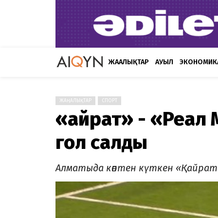
ЖАҢАЛЫҚТАР
АУЫЛ
ЭКОНОМИК
ЖАҢАЛЫҚТАР
СПОРТ
«Қайрат» - «Реал
гол салды
Алматыда көптен күткен «Қайрат