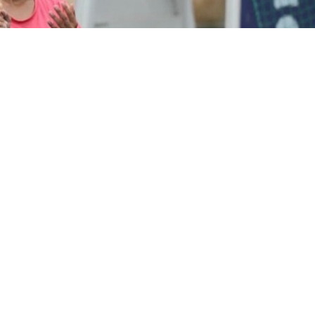
Фото: ҚТФ
027 жылғы жасөспірімдер арасындағы "Ролан Гар
дастырылады, – деп хабарлайды
Aikyn.kz.