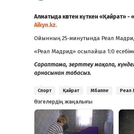
Алматыда көптен күткен «Қайрат» -
Aikyn.kz.
Ойынның 25-минутында Реал Мадрид
«Реал Мадрид» осылайша 1:0 есебім
Сараптама, зерттеу мақала, күнд
арнасынан табасыз.
Спорт
Қайрат
Мбаппе
Реал