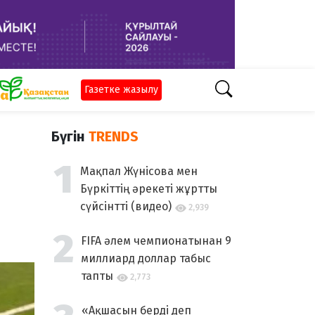
Газетке жазылу
Бүгін
TRENDS
Мақпал Жүнісова мен
Бүркіттің әрекеті жұртты
сүйсінтті (видео)
2,939
FIFA әлем чемпионатынан 9
миллиард доллар табыс
тапты
2,773
«Ақшасын берді деп